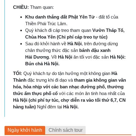
CHIỀU:
Tham quan:
Khu danh thắng đất Phật Yên Tử
- đất tổ của
Thiền Phái Trúc Lâm.
Quý khách đi cáp treo tham quan
Vườn Tháp Tổ,
Chùa Hoa Yên
(Chi phí cáp treo tự túc)
Sau đó khởi hành về
Hà Nội
, trên đường dừng
chân thưởng thức đặc sản
bánh đậu xanh
Hải
Dương
. Về
Hà Nội
ăn tối vơi đặc sản
Hà Nội:
Bún chả Hà Nội.
TỐI:
Quý khách tự do tận hưởng một không gian
Hà
Thành
đặc trưng khi đi dạo và
tham gia không gian văn
hóa, hòa nhịp với các ban nhạc đường phố, thưởng
thức ẩm thực phố cổ
với các món ăn tinh hoa nhất của
Hà Nội (chi phí tự túc, chợ diễn ra vào tối thứ 6,7, CN
hàng tuần)
Nghỉ đêm tại
Hà Nội.
Ngày khởi hành
Chính sách tour