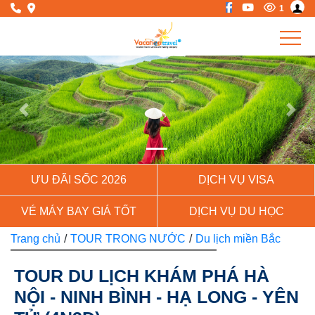
1
Previous
Next
ƯU ĐÃI SỐC 2026
DỊCH VỤ VISA
VÉ MÁY BAY GIÁ TỐT
DỊCH VỤ DU HỌC
Trang chủ
/
TOUR TRONG NƯỚC
/
Du lịch miền Bắc
TOUR DU LỊCH KHÁM PHÁ HÀ
NỘI - NINH BÌNH - HẠ LONG - YÊN