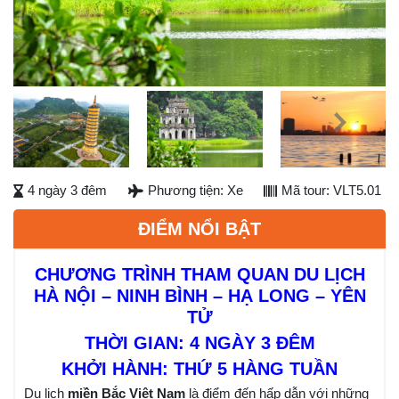
Previous
Next
Next
4 ngày 3 đêm
Phương tiện: Xe
Mã tour: VLT5.01
ĐIỂM NỔI BẬT
CHƯƠNG TRÌNH THAM QUAN DU LỊCH
HÀ NỘI – NINH BÌNH – HẠ LONG – YÊN
TỬ
THỜI GIAN: 4 NGÀY 3 ĐÊM
KHỞI HÀNH: THỨ 5 HÀNG TUẦN
Du lịch
miền Bắc Việt Nam
là điểm đến hấp dẫn với những