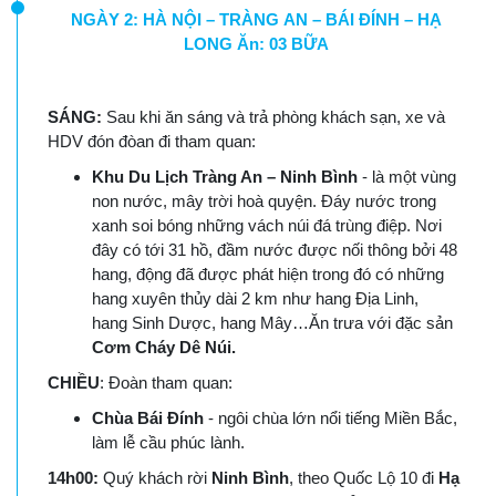
NGÀY 2: HÀ NỘI – TRÀNG AN – BÁI ĐÍNH – HẠ
LONG Ăn: 03 BỮA
SÁNG:
Sau khi ăn sáng và trả phòng khách sạn, xe và
HDV đón đòan đi tham quan:
Khu Du Lịch Tràng An – Ninh Bình
- là một vùng
non nước, mây trời hoà quyện. Đáy nước trong
xanh soi bóng những vách núi đá trùng điệp. Nơi
đây có tới 31 hồ, đầm nước được nối thông bởi 48
hang, động đã được phát hiện trong đó có những
hang xuyên thủy dài 2 km như hang Địa Linh,
hang Sinh Dược, hang Mây…Ăn trưa với đặc sản
Cơm Cháy Dê Núi.
CHIỀU
: Đoàn tham quan:
Chùa Bái Đính
- ngôi chùa lớn nổi tiếng Miền Bắc,
làm lễ cầu phúc lành.
14h00:
Quý khách rời
Ninh Bình
, theo Quốc Lộ 10 đi
Hạ