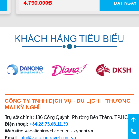
4.790.000
ĐẶT NGAY
KHÁCH HÀNG TIÊU BIỂU
CÔNG TY TNHH DỊCH VỤ - DU LỊCH – THƯƠNG
MẠI KỲ NGHỈ
Trụ sở chính:
186 Cống Quỳnh, Phường Bến Thành, TP.HCM
Điện thoại:
+84.28.73.06.11.39
Website:
vacationtravel.com.vn - kynghi.vn
Email:
info@vacationtravel.com.vn