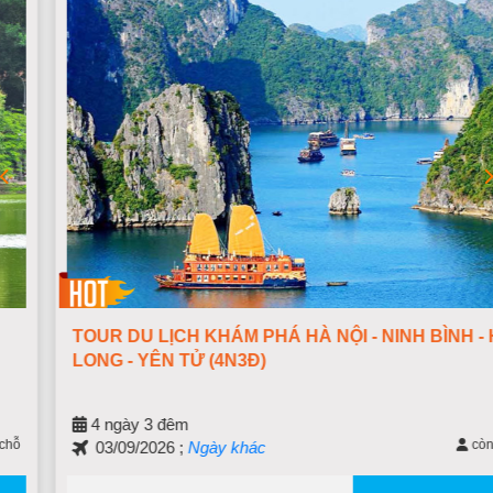
TOUR DU LỊCH KHÁM PHÁ HÀ NỘI - NINH BÌNH - HẠ
LONG - YÊN TỬ (4N3Đ)
4 ngày 3 đêm
còn 9 chỗ
03/09/2026 ;
Ngày khác