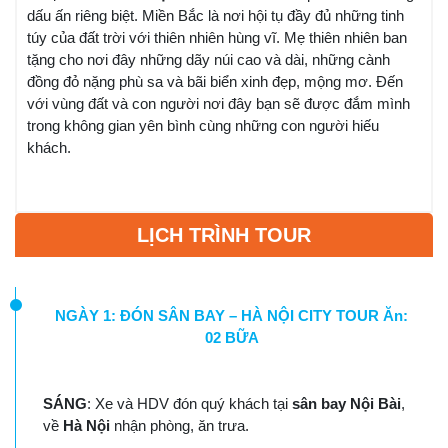
dấu ấn riêng biệt. Miền Bắc là nơi hội tụ đầy đủ những tinh
túy của đất trời với thiên nhiên hùng vĩ. Mẹ thiên nhiên ban
tặng cho nơi đây những dãy núi cao và dài, những cành
đồng đỏ nặng phù sa và bãi biển xinh đẹp, mộng mơ. Đến
với vùng đất và con người nơi đây bạn sẽ được đắm mình
trong không gian yên bình cùng những con người hiếu
khách.
LỊCH TRÌNH TOUR
NGÀY 1: ĐÓN SÂN BAY – HÀ NỘI CITY TOUR Ăn:
02 BỮA
SÁNG
: Xe và HDV đón quý khách tại
sân bay Nội Bài
,
về
Hà Nội
nhận phòng, ăn trưa.