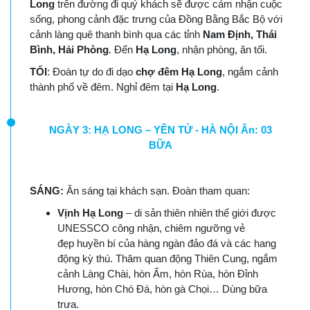
Long
trên đường đi quý khách sẽ được cảm nhận cuộc
sống, phong cảnh đặc trưng của Đồng Bằng Bắc Bộ với
cảnh làng quê thanh bình qua các tỉnh
Nam Định, Thái
Bình, Hải Phòng
.
Đến
Hạ Long
, nhận phòng, ăn tối.
TỐI
: Đoàn tự do đi dạo
chợ đêm Hạ Long
, ngắm cảnh
thành phố về đêm. Nghỉ đêm tại
Hạ Long
.
NGÀY 3: HẠ LONG – YÊN TỬ - HÀ NỘI Ăn: 03
BỮA
SÁNG:
Ăn sáng tại khách sạn. Đoàn tham quan:
Vịnh Hạ Long
– di sản thiên nhiên thế giới được
UNESSCO công nhận, chiêm ngưỡng vẻ
đẹp huyền bí của hàng ngàn đảo đá và các hang
động kỳ thú. Thăm quan động Thiên Cung, ngắm
cảnh Làng Chài, hòn Ấm, hòn Rùa, hòn Đỉnh
Hương, hòn Chó Đá, hòn gà Chọi… Dùng bữa
trưa.