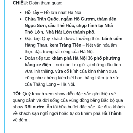
CHIỀU
: Đoàn tham quan:
Hồ Tây
– Hồ lớn nhất Hà Nội
Chùa Trấn Quốc, ngắm Hồ Gươm, thăm đền
Ngọc Sơn, cầu Thê Húc, chụp hình tại Nhà
Thờ
Lớn, Nhà Hát Lớn thành phố
.
Đặc biệt Quý khách được thưởng thức
bánh cốm
Hàng Than
,
kem Tràng Tiền
– Nét văn hóa ẩm
thực đặc trưng rất riêng của Hà Nội.
Đoàn
tiếp tục
khám phá Hà Nội 36 phố phường
bằng xe điện
– nơi còn lưu giữ lại những dấu tích
vừa linh thiêng, vừa cổ kính của kinh thành xưa
cũng như chứng kiến biết bao thăng trầm lịch sử
của Thăng Long – Hà Nội.
TỐI
: Quý khách xem show diễn đặc sắc giới thiệu về
quang cảnh và đời sống của vùng đồng bằng Bắc bộ qua
show
Rối nước
. Ăn tối bữa buffet đặc sắc. Xe đưa khách
về khách sạn nghỉ ngơi hoặc tự do khám phá
Hà Thành
về đêm..