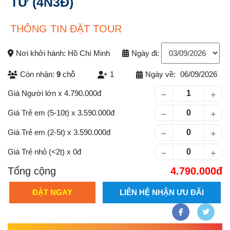
TỬ (4N3Đ)
THÔNG TIN ĐẶT TOUR
Nơi khởi hành: Hồ Chí Minh
Ngày đi:
Còn nhận:
9
chỗ
1
Ngày về:
06/09/2026
Số lượng khách
Giá Người lớn
x
4.790.000
Giá Trẻ em (5-10t)
x
3.590.000
Giá Trẻ em (2-5t)
x
3.590.000
Giá Trẻ nhỏ (<2t)
x
0
Tổng cộng
4.790.000