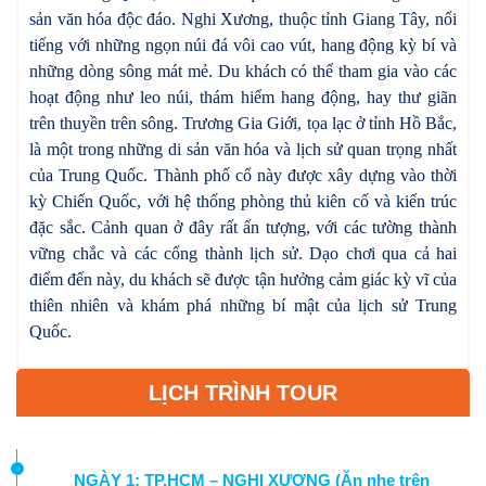
sản văn hóa độc đáo. Nghi Xương, thuộc tỉnh Giang Tây, nổi
tiếng với những ngọn núi đá vôi cao vút, hang động kỳ bí và
những dòng sông mát mẻ. Du khách có thể tham gia vào các
hoạt động như leo núi, thám hiểm hang động, hay thư giãn
trên thuyền trên sông. Trương Gia Giới, tọa lạc ở tỉnh Hồ Bắc,
là một trong những di sản văn hóa và lịch sử quan trọng nhất
của Trung Quốc. Thành phố cổ này được xây dựng vào thời
kỳ Chiến Quốc, với hệ thống phòng thủ kiên cố và kiến trúc
đặc sắc. Cảnh quan ở đây rất ấn tượng, với các tường thành
vững chắc và các cổng thành lịch sử. Dạo chơi qua cả hai
điểm đến này, du khách sẽ được tận hưởng cảm giác kỳ vĩ của
thiên nhiên và khám phá những bí mật của lịch sử Trung
Quốc.
LỊCH TRÌNH TOUR
NGÀY 1: TP.HCM – NGHI XƯƠNG (Ăn nhẹ trên