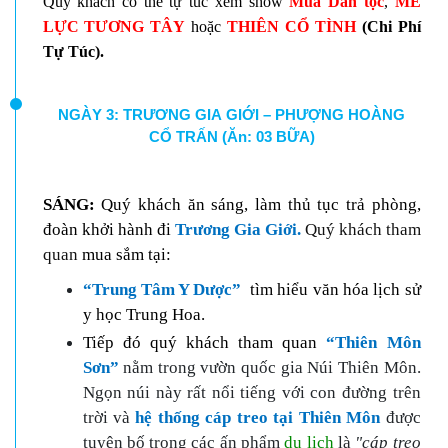
Quý khách có thể tự túc xem show
Múa Dân tộc
,
MÊ
LỰC TƯƠNG TÂY
hoặc
THIÊN CỔ TÌNH
(Chi Phí
Tự Túc).
NGÀY 3: TRƯƠNG GIA GIỚI – PHƯỢNG HOÀNG
CỔ TRẤN (Ăn: 03 BỮA)
SÁNG:
Quý khách
ăn
sáng, làm
thủ
tục
trả
phòng
,
đoàn khởi hành đi
Trương Gia Giới
.
Quý khách tham
quan
mua sắm tại:
“Trung Tâm Y Dược”
tìm hiểu văn hóa lịch sử
y học Trung Hoa.
Tiếp đó
quý khách tham quan
“Thiên Môn
Sơn”
nằm trong vườn quốc gia Núi Thiên Môn.
Ngọn núi này rất nổi tiếng với con đường trên
trời và
hệ thống cáp treo tại Thiên Môn
được
tuyên bố trong các ấn phẩm
du lịch
là
"cáp treo