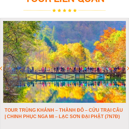
TOUR TRÙNG KHÁNH – THÀNH ĐÔ – CỬU TRẠI CÂU
| CHINH PHỤC NGA MI – LẠC SƠN ĐẠI PHẬT (7N7Đ)