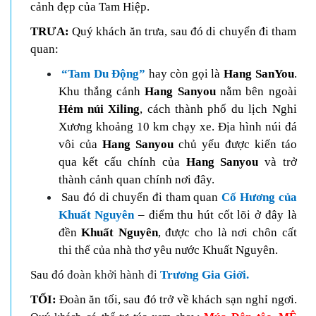
cảnh đẹp của Tam Hiệp.
TRƯA:
Quý khách ăn trưa, sau đó di chuyển đi tham
quan:
“Tam Du Động”
hay còn gọi là
Hang SanYou
.
Khu thắng cảnh
Hang Sanyou
nằm bên ngoài
Hẻm núi Xiling
, cách thành phố du lịch Nghi
Xương khoảng 10 km chạy xe. Địa hình núi đá
vôi của
Hang Sanyou
chủ yếu được kiến táo
qua kết cấu chính của
Hang Sanyou
và trở
thành cảnh quan chính nơi đây.
S
au đó di chuyển đi tham quan
Cố Hương của
Khuất Nguyên
– điểm thu hút cốt lõi ở đây là
đền
Khuất Nguyên
, được cho là nơi chôn cất
thi thể của nhà thơ yêu nước Khuất Nguyên.
Sau đó
đoàn khởi hành đi
Trương Gia Giới.
TỐI:
Đoàn ăn tối, sau đó trở về khách sạn nghỉ ngơi.