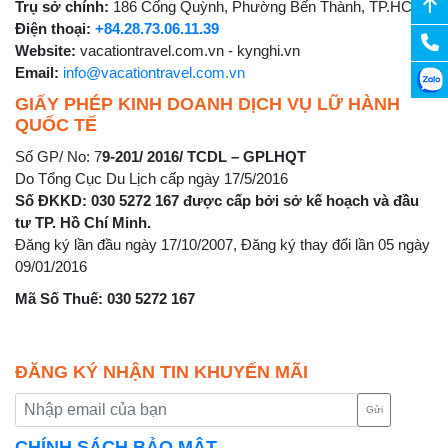
Trụ sở chính:
186 Cống Quỳnh, Phường Bến Thành, TP.HCM
Điện thoại:
+84.28.73.06.11.39
Website:
vacationtravel.com.vn - kynghi.vn
Email:
info@vacationtravel.com.vn
GIẤY PHÉP KINH DOANH DỊCH VỤ LỮ HÀNH
QUỐC TẾ
Số GP/ No: 7
9-201/ 2016/ TCDL – GPLHQT
Do Tổng Cục Du Lịch cấp ngày 17/5/2016
Số ĐKKD: 030 5272 167 được cấp bởi sở kế hoạch và đầu
tư TP. Hồ Chí Minh.
Đăng ký lần đầu ngày 17/10/2007, Đăng ký thay đổi lần 05 ngày
09/01/2016
Mã Số Thuế: 030 5272 167
ĐĂNG KÝ NHẬN TIN KHUYẾN MÃI
Gửi
CHÍNH SÁCH BẢO MẬT