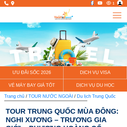
1
Previous
Next
ƯU ĐÃI SỐC 2026
DỊCH VỤ VISA
VÉ MÁY BAY GIÁ TỐT
DỊCH VỤ DU HỌC
Trang chủ
/
TOUR NƯỚC NGOÀI
/
Du lịch Trung Quốc
TOUR TRUNG QUỐC MÙA ĐÔNG:
NGHI XƯƠNG – TRƯƠNG GIA