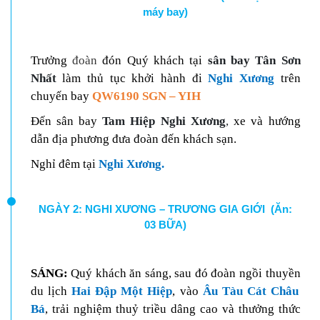
máy bay)
Trưởng
đoàn
đón Quý khách tại
sân bay Tân Sơn
Nhất
làm thủ tục khởi hành đi
Nghi Xương
trên
chuyến bay
QW6190 SGN – YIH
Đến sân bay
Tam Hiệp Nghi Xương
,
xe và hướng
dẫn địa phương đưa đoàn đến khách sạn.
Nghỉ đêm tại
Nghi Xương
.
NGÀY 2: NGHI XƯƠNG – TRƯƠNG GIA GIỚI (Ăn:
03 BỮA)
SÁNG:
Quý khách ă
n sáng,
sau đó
đoàn ngồi thuyền
du lịch
Hai Đập Một Hiệp
, vào
Âu Tàu Cát Châu
Bá
, trải nghiệm thuỷ triều dâng cao và thưởng thức