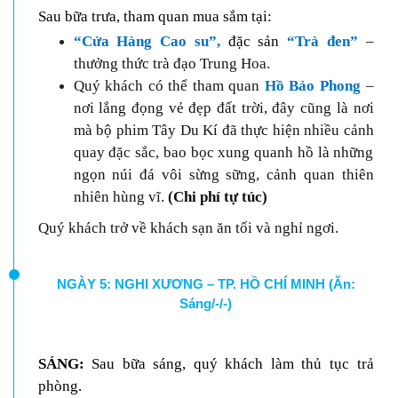
Sau bữa trưa, tham quan mua sắm tại:
“Cửa Hàng Cao su”,
đặc
sản
“Trà đen”
–
thưởng thức trà đạo Trung Hoa.
Quý khách có thể tham quan
Hồ Bảo Phong
–
nơi lắng đọng vẻ đẹp đất trời, đây cũng là nơi
mà bộ phim Tây Du Kí đã thực hiện nhiều cảnh
quay đặc sắc, bao bọc xung quanh hồ là những
ngọn núi đá vôi sừng sững, cảnh quan thiên
nhiên hùng vĩ.
(Chi phí tự túc)
Quý khách trở về khách sạn ăn tối và nghỉ ngơi.
NGÀY 5: NGHI XƯƠNG – TP. HỒ CHÍ MINH (Ăn:
Sáng/-/-)
SÁNG:
Sau bữa sáng, quý khách
làm thủ tục trả
phòng
.