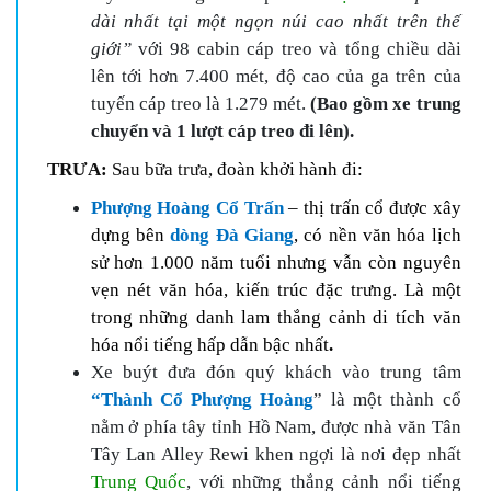
dài nhất tại một ngọn núi cao nhất trên thế
giới”
với 98 cabin cáp treo và tổng chiều dài
lên tới hơn 7.400 mét, độ cao của ga trên của
tuyến cáp treo là 1.279 mét.
(Bao gồm xe trung
chuyển và 1 lượt cáp treo đi lên).
TRƯA:
Sau bữa trưa,
đoàn
khởi hành
đi:
Phượng Hoàng Cổ Trấn
– thị trấn cổ được xây
dựng bên
dòng Đà Giang
, có nền văn hóa lịch
sử hơn 1.000 năm tuổi nhưng vẫn còn nguyên
vẹn nét văn hóa, kiến trúc đặc trưng. Là một
trong những danh lam thắng cảnh di tích văn
hóa nổi tiếng hấp dẫn bậc nhất
.
Xe buýt đưa đón quý khách vào trung tâm
“Thành Cổ Phượng Hoàng
” là một thành cổ
nằm ở phía tây tỉnh Hồ Nam, được nhà văn Tân
Tây Lan Alley Rewi khen ngợi là nơi đẹp nhất
Trung Quốc
, với những thắng cảnh nổi tiếng