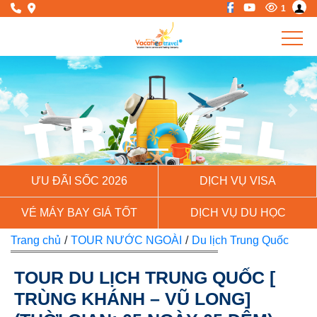
1
Previous
Next
ƯU ĐÃI SỐC 2026
DỊCH VỤ VISA
VÉ MÁY BAY GIÁ TỐT
DỊCH VỤ DU HỌC
Trang chủ
/
TOUR NƯỚC NGOÀI
/
Du lịch Trung Quốc
TOUR DU LỊCH TRUNG QUỐC [
TRÙNG KHÁNH – VŨ LONG]