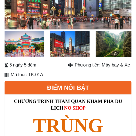
Previous
Next
Next
5 ngày 5 đêm
Phương tiện: Máy bay & Xe
Mã tour: TK.01A
ĐIỂM NỔI BẬT
CHƯƠNG TRÌNH THAM QUAN
KHÁM PHÁ
DU
LỊCH
NO SHOP
TRÙNG