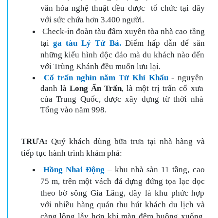
văn hóa nghệ thuật đều được tổ chức tại đây
với sức chứa hơn 3.400 người.
Check-in đoàn tàu đâm xuyên tòa nhà cao tầng
tại
ga tàu Lý Tử Bá.
Điểm hấp dẫn để săn
những kiểu hình độc đáo mà du khách nào đến
với Trùng Khánh đều muốn lưu lại.
Cổ trấn nghìn năm Từ Khí Khẩu
- nguyên
danh là
Long Ẩn Trấn
, là một trị trấn cổ xưa
của Trung Quốc, được xây dựng từ thời nhà
Tống vào năm 998.
TRƯA:
Quý khách dùng bữa trưa tại nhà hàng và
tiếp tục hành trình khám phá:
Hồng Nhai Động
– khu nhà sàn 11 tầng, cao
75 m, trên một vách đá dựng đứng tọa lạc dọc
theo bờ sông Gia Lăng, đây là khu phức hợp
với nhiều hàng quán thu hút khách du lịch và
càng lộng lẫy hơn khi màn đêm buông xuống.