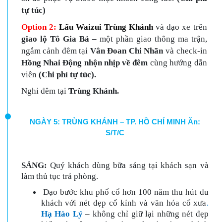
tự túc)
Option 2:
Lẩu Waizui Trùng Khánh
và dạo xe trên
giao lộ Tô Gia Bá –
một phần giao thông ma trận,
ngắm cảnh đêm tại
Vân Đoan Chi Nhãn
và check-in
Hồng Nhai Động nhộn nhịp về đêm
cùng hướng dẫn
viên
(Chi phí tự túc).
Nghỉ đêm tại
Trùng Khánh.
NGÀY 5: TRÙNG KHÁNH – TP. HỒ CHÍ MINH Ăn:
S/T/C
SÁNG:
Quý khách dùng bữa sáng tại khách sạn
v
à
làm thủ tục trả phòng
.
Dạo bước khu phố cổ hơn 100 năm thu hút du
khách với nét đẹp cổ kính và văn hóa cổ xưa
.
Hạ Hào Lý
– không chỉ giữ lại những nét đẹp