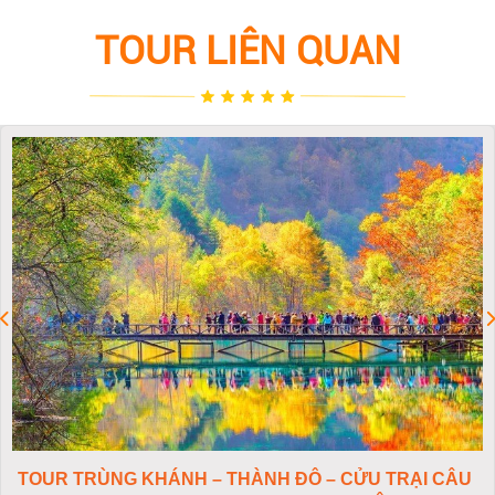
TOUR LIÊN QUAN
TOUR TRÙNG KHÁNH – THÀNH ĐÔ – CỬU TRẠI CÂU