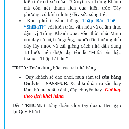
kiến trúc cổ xưa của Tứ Xuyên và Trùng Khánh
mà còn nét thanh lịch của kiến trúc Tây
phương, cổ kính nhưng đầy sức sống trẻ.
Khu phố truyền thống
Thập Bát Thê –
“ShiBaTi”
với kiến trúc, văn hóa và cả ẩm thực
đậm vị Trùng Khánh xưa. Vào thời nhà Minh
nơi đây có một cái giếng, người dân thường đến
đây lấy nước và cái giếng cách nhà dân đúng
18 bước nên được đặt tên là “Mười tám bậc
thang – Thập bát thê”.
TRƯA:
Đoàn dùng bữa trưa tại nhà hàng.
Quý khách sẽ dạo chơi, mua sắm tại
cửa hàng
Outlets – SASSEUR
. Xe đưa đoàn ra sân bay
làm thủ tục xuất cảnh, đáp chuyến bay:
Giờ bay
theo lịch khởi hành.
Đến
TP.HCM
, trưởng đoàn chia tay đoàn. Hẹn gặp
lại Quý Khách.