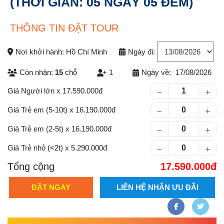
(THỜI GIAN: 05 NGÀY 05 ĐÊM)
THÔNG TIN ĐẶT TOUR
Nơi khởi hành: Hồ Chí Minh
Ngày đi:
Còn nhận:
15
chỗ
1
Ngày về:
17/08/2026
Số lượng khách
Giá Người lớn
x
17.590.000
Giá Trẻ em (5-10t)
x
16.190.000
Giá Trẻ em (2-5t)
x
16.190.000
Giá Trẻ nhỏ (<2t)
x
5.290.000
Tổng cộng
17.590.000