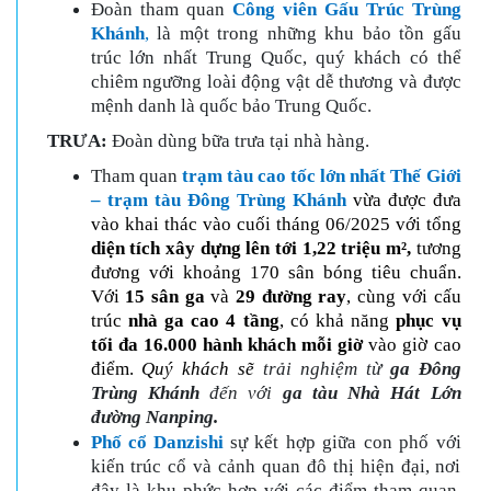
Đoàn tham quan
Công viên Gấu Trúc Trùng
Khánh
,
là một trong những khu bảo tồn gấu
trúc lớn nhất Trung Quốc, quý khách có thể
chiêm ngưỡng loài động vật dễ thương và được
mệnh danh là quốc bảo Trung Quốc.
TRƯA:
Đoàn dùng bữa trưa tại nhà hàng.
Tham quan
trạm tàu cao tốc lớn nhất Thế Giới
– trạm tàu Đông Trùng Khánh
vừa được đưa
vào khai thác vào cuối tháng 06/2025 với tổng
diện tích xây dựng lên tới 1,22 triệu m²,
tương
đương với khoảng 170 sân bóng tiêu chuẩn.
Với
15 sân ga
và
29 đường ray
, cùng với cấu
trúc
nhà ga cao 4 tầng
, có khả năng
phục vụ
tối đa 16.000 hành khách mỗi giờ
vào giờ cao
điểm.
Quý khách sẽ
trải nghiệm từ
ga
Đông
Trùng Khánh
đến với
ga tàu Nhà Hát Lớn
đường Nanping.
Phố cổ Danzishi
sự kết hợp giữa con phố với
kiến trúc cổ và cảnh quan đô thị hiện đại, nơi
đây là khu phức hợp với các điểm tham quan,