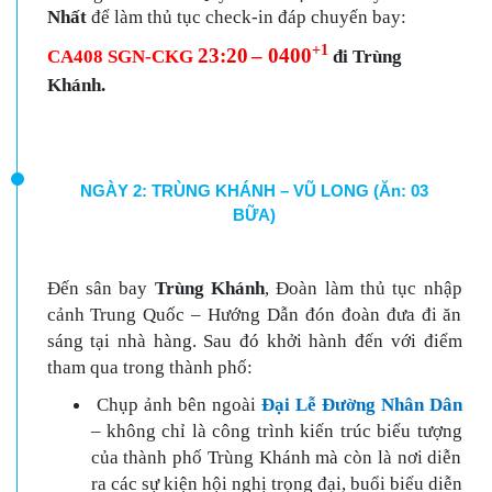
Nhất
để làm thủ tục check-in đáp chuyến bay
:
+1
23
:
20
–
0400
CA408 SGN-CKG
đi
Trùng
Khánh.
NGÀY 2: TRÙNG KHÁNH – VŨ LONG (Ăn: 03
BỮA)
Đến sân bay
Trùng Khánh
, Đoàn làm thủ tục nhập
cảnh Trung Quốc – Hướng Dẫn đón đoàn đưa đi ăn
sáng
tại nhà hàng
. Sau đó khởi hành đến với điểm
tham qua trong thành phố:
Chụp ảnh bên ngoài
Đại Lễ Đường Nhân Dân
– không chỉ là công trình kiến trúc biểu tượng
của thành phố Trùng Khánh mà còn là nơi diễn
ra các sự kiện hội nghị trọng đại, buổi biểu diễn