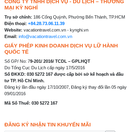
CÔNG TY TNHH DỊCH VỤ - DU LỊCH – THƯƠNG
MẠI KỲ NGHỈ
Trụ sở chính:
186 Cống Quỳnh, Phường Bến Thành, TP.HCM
Điện thoại:
+84.28.73.06.11.39
Website:
vacationtravel.com.vn - kynghi.vn
Email:
info@vacationtravel.com.vn
GIẤY PHÉP KINH DOANH DỊCH VỤ LỮ HÀNH
QUỐC TẾ
Số GP/ No: 7
9-201/ 2016/ TCDL – GPLHQT
Do Tổng Cục Du Lịch cấp ngày 17/5/2016
Số ĐKKD: 030 5272 167 được cấp bởi sở kế hoạch và đầu
tư TP. Hồ Chí Minh.
Đăng ký lần đầu ngày 17/10/2007, Đăng ký thay đổi lần 05 ngày
09/01/2016
Mã Số Thuế: 030 5272 167
ĐĂNG KÝ NHẬN TIN KHUYẾN MÃI