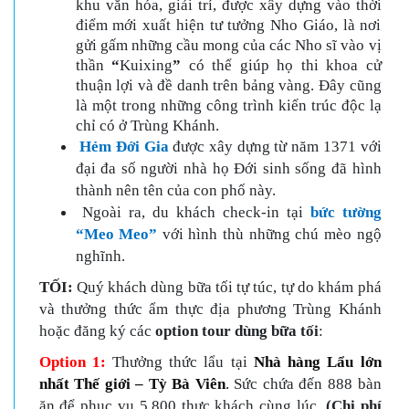
khu văn hóa, giải trí, được xây dựng vào thời
điểm mới xuất hiện tư tưởng Nho Giáo, là nơi
gửi gấm những cầu mong của các Nho sĩ vào vị
thần
“
Kuixing
”
có thể giúp họ thi khoa cử
thuận lợi và đề danh trên bảng vàng. Đây cũng
là một trong những công trình kiến trúc độc lạ
chỉ có ở Trùng Khánh.
Hẻm Đới Gia
được xây dựng từ năm 1371 với
đại đa số người nhà họ Đới sinh sống đã hình
thành nên tên của con phố này.
Ngoài ra, du khách check-in tại
bức tường
“Meo Meo”
với hình thù những chú mèo ngộ
nghĩnh.
TỐI:
Quý khách dùng bữa tối tự túc, tự do khám phá
và thưởng thức ẩm thực địa phương Trùng Khánh
hoặc đăng ký các
option tour dùng bữa tối
:
Option 1:
Thưởng thức lẩu tại
Nhà hàng
Lẩu lớn
nhất Thế giới – Tỳ Bà Viên
.
Sức chứa đến 888 bàn
ăn để phục vụ 5.800 thực khách cùng lúc.
(Chi phí