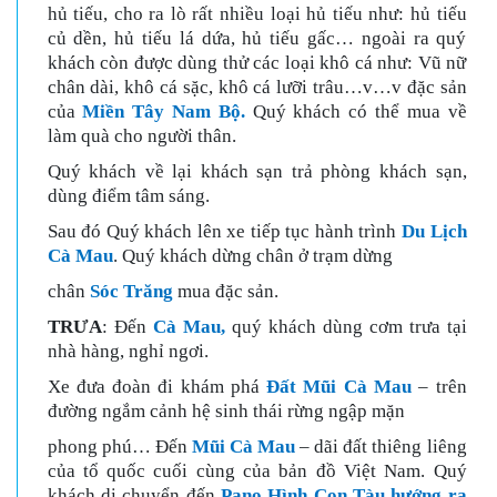
hủ tiếu, cho ra lò rất nhiều loại hủ tiếu như: hủ tiếu
củ dền, hủ tiếu lá dứa, hủ tiếu gấc… ngoài ra quý
khách còn được dùng thử các loại khô cá như: Vũ nữ
chân dài, khô cá sặc, khô cá lưỡi trâu…v…v đặc sản
của
Miền Tây Nam Bộ.
Quý khách có thể mua về
làm quà cho người thân.
Quý khách về lại khách sạn trả phòng khách sạn,
dùng điểm tâm sáng.
Sau đó Quý khách lên xe tiếp tục hành trình
Du Lịch
Cà Mau
. Quý khách dừng chân ở trạm dừng
chân
Sóc Trăng
mua đặc sản.
TRƯA
: Đến
Cà Mau,
quý khách dùng cơm trưa tại
nhà hàng, nghỉ ngơi.
Xe đưa đoàn đi khám phá
Đất Mũi Cà Mau
– trên
đường ngắm cảnh hệ sinh thái rừng ngập mặn
phong phú… Đến
Mũi Cà Mau
– dãi đất thiêng liêng
của tổ quốc cuối cùng của bản đồ Việt Nam. Quý
khách di chuyển đến
Pano Hình Con Tàu hướng ra