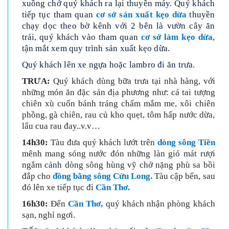
xuồng chở quý khách ra lại thuyền máy. Quý khách
tiếp tục tham quan
cơ sở sản xuất kẹo dừa
thuyền
chạy dọc theo bờ kênh với 2 bên là vườn cây ăn
trái, quý khách vào tham quan
cơ sở làm kẹo dừa
,
tận mắt xem quy trình sản xuất kẹo dừa.
Quý khách lên xe ngựa hoặc lambro đi ăn trưa.
TRƯA:
Quý khách dùng bữa trưa tại nhà hàng, với
những món ăn đặc sản địa phương như: cá tai tượng
chiên xù cuốn bánh tráng chấm mắm me, xôi chiên
phồng, gà chiên, rau củ kho quẹt, tôm hấp nước dừa,
lẩu cua rau đay..v.v…
14h30:
Tàu đưa quý khách lướt trên
dòng sông Tiền
mênh mang sóng nước đón những làn gió mát rượi
ngắm cảnh dòng sông hùng vỹ chở nặng phù sa bồi
đắp cho
đồng bằng sông Cửu Long.
Tàu cập bến, sau
đó lên xe tiếp tục đi
Cần Thơ.
16h30:
Đến
Cần Thơ,
quý khách nhận phòng khách
sạn, nghỉ ngơi.