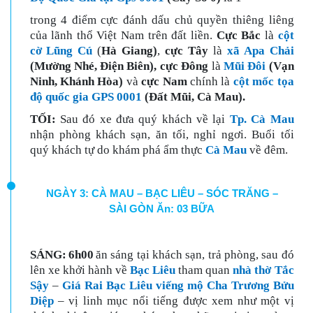
trong 4 điểm cực đánh dấu chủ quyền thiêng liêng
của lãnh thổ Việt Nam trên đất liền.
Cực Bắc
là
cột
cờ Lũng Cú
(
Hà Giang)
,
cực Tây
là
xã Apa Chải
(Mường Nhé, Điện Biên),
cực Đông
là
Mũi Đôi
(Vạn
Ninh, Khánh Hòa)
và
cực Nam
chính là
cột mốc tọa
độ quốc gia GPS 0001
(Đất Mũi, Cà Mau).
TỐI:
Sau đó xe đưa quý khách về lại
Tp. Cà Mau
nhận phòng khách sạn, ăn tối, nghỉ ngơi. Buổi tối
quý khách tự do khám phá ẩm thực
Cà Mau
về đêm.
NGÀY 3: CÀ MAU – BẠC LIÊU – SÓC TRĂNG –
SÀI GÒN Ăn: 03 BỮA
SÁNG
:
6h00
ă
n sáng tại khách sạn, trả phòng, sau đó
lên xe khởi hành về
Bạc Liêu
tham quan
nhà thờ Tắc
Sậy
–
Giá Rai Bạc Liêu viếng mộ Cha Trương Bửu
Diệp
– vị linh mục nổi tiếng được xem như một vị