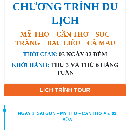
CHƯƠNG TRÌNH DU
LỊCH
MỸ THO – CẦN THƠ – SÓC
TRĂNG – BẠC LIÊU – CÀ MAU
THỜI GIAN:
0
3 NGÀY
0
2 ĐÊM
KHỞI HÀNH:
THỨ 3 VÀ THỨ 6 HÀNG
TUẦN
LỊCH TRÌNH TOUR
NGÀY 1: SÀI GÒN – MỸ THO – CẦN THƠ Ăn: 03
BỮA