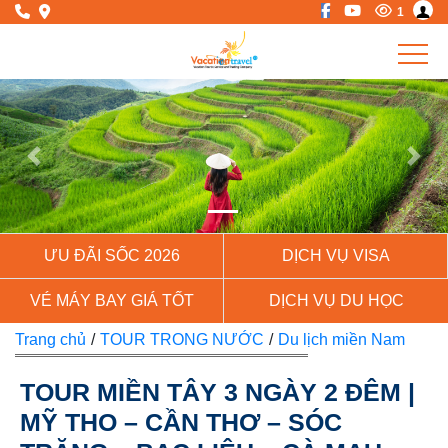
1
Previous
Next
ƯU ĐÃI SỐC 2026
DỊCH VỤ VISA
VÉ MÁY BAY GIÁ TỐT
DỊCH VỤ DU HỌC
Trang chủ
/
TOUR TRONG NƯỚC
/
Du lịch miền Nam
TOUR MIỀN TÂY 3 NGÀY 2 ĐÊM |
MỸ THO – CẦN THƠ – SÓC