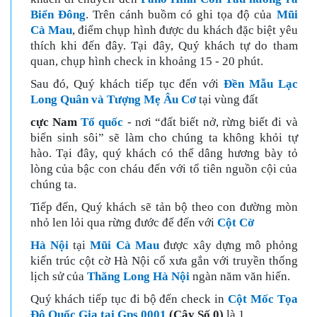
Biển Đông
. Trên cánh buồm có ghi tọa độ của
Mũi
Cà Mau
, điểm chụp hình được du khách đặc biệt yêu
thích khi đến đây.
Tại đây, Quý khách tự do tham
quan, chụp hình check in khoảng 15 - 20 phút.
Sau đó, Quý khách tiếp tục đến với
Đền Mẫu Lạc
Long Quân và Tượng Mẹ Âu Cơ
tại vùng đất
cực Nam
Tổ quốc
- nơi “đất biết nở, rừng biết đi và
biển sinh sôi” sẽ làm cho chúng ta không khỏi tự
hào. Tại đây, quý khách có thể dâng hương bày tỏ
lòng của bậc con cháu đến với tổ tiên nguồn cội của
chúng ta.
Tiếp đến, Quý khách sẽ tản bộ theo con đường mòn
nhỏ len lỏi qua rừng đước để đến với
Cột Cờ
Hà Nội
tại
Mũi Cà Mau
được xây dựng mô phỏng
kiến trúc cột cờ Hà Nội cổ xưa gắn với truyền thống
lịch sử của
Thăng Long Hà Nội
ngàn năm văn hiến.
Quý khách tiếp tục đi bộ đến check in
Cột Mốc Tọa
Độ Quốc Gia tại Gps 0001
(Cây Số 0)
là 1