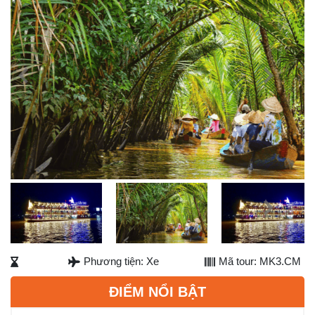
Previous
Next
Next
Phương tiện: Xe
Mã tour: MK3.CM
ĐIỂM NỔI BẬT