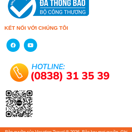
KẾT NỐI VỚI CHÚNG TÔI
Bản quyền của Vacation Travel ® 2026. Bảo lưu mọi quyền. Ghi