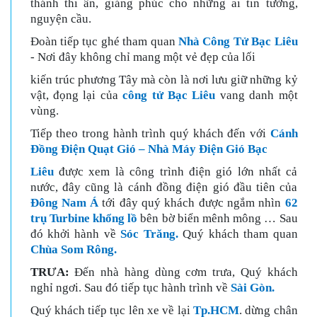
thánh thi ân, giáng phúc cho những ai tin tưởng,
nguyện cầu.
Đoàn tiếp tục ghé tham quan
Nhà Công Tử Bạc Liêu
- Nơi đây không chỉ mang một vẻ đẹp của lối
kiến trúc phương Tây mà còn là nơi lưu giữ những kỷ
vật, đọng lại của
công tử Bạc Liêu
vang danh một
vùng.
Tiếp theo trong hành trình quý khách đến với
Cánh
Đồng Điện Quạt Gió – Nhà Máy Điện Gió Bạc
Liêu
được xem là công trình điện gió lớn nhất cả
nước, đây cũng là cánh đồng điện gió đầu tiên của
Đông Nam Á
tới đây quý khách được ngắm nhìn
62
trụ Turbine khổng lồ
bên bờ biển mênh mông … Sau
đó khởi hành về
Sóc Trăng.
Quý khách tham quan
Chùa Som Rông.
TRƯA:
Đến nhà hàng dùng cơm trưa, Quý khách
nghỉ ngơi. Sau đó tiếp tục hành trình về
Sài Gòn.
Quý khách tiếp tục lên xe về lại
Tp.HCM
. dừng chân