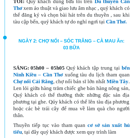
TỐI:
Quý khách dùng bữa tối trên
Du thuyền Cần
Thơ
xem ảo thuật và giao lưu âm nhạc , quý khách có
thể đăng ký và chọn bài hát trên du thuyền , sau khi
tàu cập bến, quý khách tự do nghỉ ngơi tại
Cần Thơ.
NGÀY 2: CHỢ NỔI – SÓC TRĂNG – CÀ MAU Ăn:
03 BỮA
SÁNG
:
05h00 – 05h05
Quý khách tập trung tại
bến
Ninh Kiều – Cần Thơ
xuống tàu du lịch tham quan
Chợ nổi Cái Răng
, chợ nổi bán sĩ lớn nhất
Miền Tây
.
Len lỏi giữa hàng trăm chiếc ghe bán hàng nông sản,
Quý khách có thể thưởng thức những đặc sản địa
phương tại ghe. Qúy khách có thể lên tàu địa phương
hoặc các bè trái cây để mua về làm quà cho người
thân.
Thuyền tiếp tục vào tham quan
cơ sở sản xuất hủ
tiếu
, tại đây quý khách được xem quy trình làm