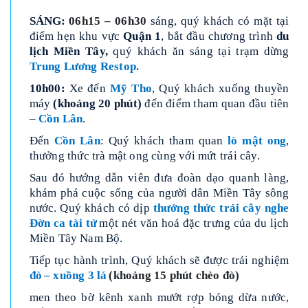
SÁNG:
06h15 – 06h30
sáng, quý khách có mặt tại
điểm hẹn khu vực
Quận 1
, bắt đầu chương trình
du
lịch Miền Tây,
quý khách ăn sáng tại trạm dừng
Trung Lương Restop.
10h00:
Xe đến
Mỹ Tho
, Quý khách xuống thuyền
máy
(khoảng 20 phút)
đến điểm tham quan đầu tiên
–
Cồn Lân
.
Đến
Cồn Lân
: Quý khách tham quan
lò mật ong
,
thưởng thức trà mật ong cùng với mứt trái cây.
Sau đó hướng dẫn viên đưa đoàn dạo quanh làng,
khám phá cuộc sống của người dân Miền Tây sông
nước. Quý khách có dịp
thưởng thức trái cây nghe
Đờn ca tài tử
một nét văn hoá đặc trưng của du lịch
Miền Tây Nam Bộ.
Tiếp tục hành trình, Quý khách sẽ được trải nghiệm
đò
– xuồng 3 lá
(khoảng 15 phút chèo đò)
men theo bờ kênh xanh mướt rợp bóng dừa nước,