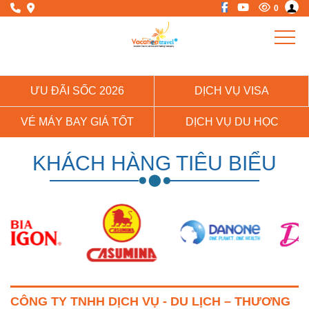
0
ƯU ĐÃI SỐC 2026
DỊCH VỤ VISA
VÉ MÁY BAY GIÁ TỐT
DỊCH VỤ DU HỌC
KHÁCH HÀNG TIÊU BIỂU
CÔNG TY TNHH DỊCH VỤ - DU LỊCH – THƯƠNG