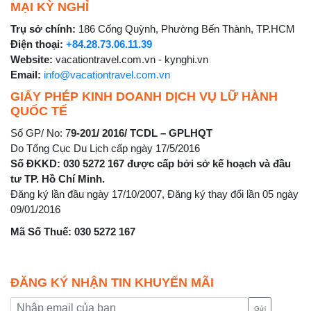
MẠI KỲ NGHỈ
Trụ sở chính:
186 Cống Quỳnh, Phường Bến Thành, TP.HCM
Điện thoại:
+84.28.73.06.11.39
Website:
vacationtravel.com.vn - kynghi.vn
Email:
info@vacationtravel.com.vn
GIẤY PHÉP KINH DOANH DỊCH VỤ LỮ HÀNH
QUỐC TẾ
Số GP/ No: 7
9-201/ 2016/ TCDL – GPLHQT
Do Tổng Cục Du Lịch cấp ngày 17/5/2016
Số ĐKKD: 030 5272 167 được cấp bởi sở kế hoạch và đầu
tư TP. Hồ Chí Minh.
Đăng ký lần đầu ngày 17/10/2007, Đăng ký thay đổi lần 05 ngày
09/01/2016
Mã Số Thuế: 030 5272 167
ĐĂNG KÝ NHẬN TIN KHUYẾN MÃI
Gửi