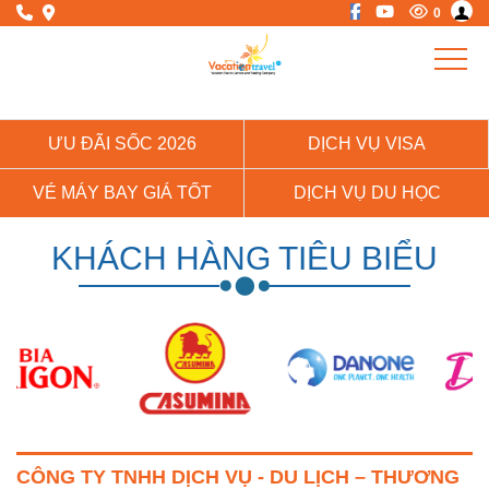
0
ƯU ĐÃI SỐC 2026
DỊCH VỤ VISA
VÉ MÁY BAY GIÁ TỐT
DỊCH VỤ DU HỌC
KHÁCH HÀNG TIÊU BIỂU
CÔNG TY TNHH DỊCH VỤ - DU LỊCH – THƯƠNG