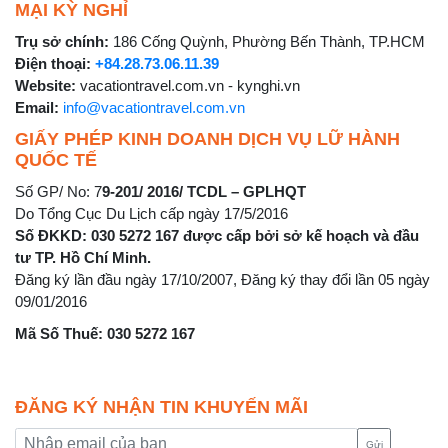
MẠI KỲ NGHỈ
Trụ sở chính:
186 Cống Quỳnh, Phường Bến Thành, TP.HCM
Điện thoại:
+84.28.73.06.11.39
Website:
vacationtravel.com.vn - kynghi.vn
Email:
info@vacationtravel.com.vn
GIẤY PHÉP KINH DOANH DỊCH VỤ LỮ HÀNH
QUỐC TẾ
Số GP/ No: 7
9-201/ 2016/ TCDL – GPLHQT
Do Tổng Cục Du Lịch cấp ngày 17/5/2016
Số ĐKKD: 030 5272 167 được cấp bởi sở kế hoạch và đầu
tư TP. Hồ Chí Minh.
Đăng ký lần đầu ngày 17/10/2007, Đăng ký thay đổi lần 05 ngày
09/01/2016
Mã Số Thuế: 030 5272 167
ĐĂNG KÝ NHẬN TIN KHUYẾN MÃI
Gửi