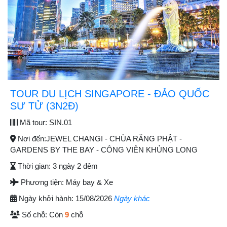
TOUR DU LỊCH SINGAPORE - ĐẢO QUỐC
SƯ TỬ (3N2Đ)
Mã tour:
SIN.01
Nơi đến:
JEWEL CHANGI - CHÙA RĂNG PHẬT -
GARDENS BY THE BAY - CÔNG VIÊN KHỦNG LONG
Thời gian:
3 ngày 2 đêm
Phương tiện:
Máy bay & Xe
Ngày khởi hành:
15/08/2026
Ngày khác
Số chỗ:
Còn
9
chỗ