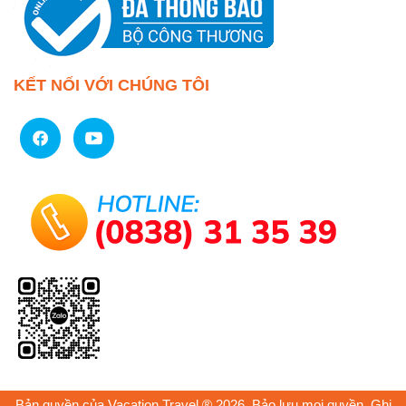
KẾT NỐI VỚI CHÚNG TÔI
Bản quyền của Vacation Travel ® 2026. Bảo lưu mọi quyền. Ghi