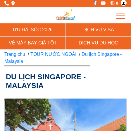
0
ƯU ĐÃI SỐC 2026
DỊCH VỤ VISA
VÉ MÁY BAY GIÁ TỐT
DỊCH VỤ DU HỌC
Trang chủ
/
TOUR NƯỚC NGOÀI
/
Du lịch Singapore -
Malaysia
DU LỊCH SINGAPORE -
MALAYSIA