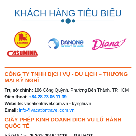
KHÁCH HÀNG TIÊU BIỂU
CÔNG TY TNHH DỊCH VỤ - DU LỊCH – THƯƠNG
MẠI KỲ NGHỈ
Trụ sở chính:
186 Cống Quỳnh, Phường Bến Thành, TP.HCM
Điện thoại:
+84.28.73.06.11.39
Website:
vacationtravel.com.vn - kynghi.vn
Email:
info@vacationtravel.com.vn
GIẤY PHÉP KINH DOANH DỊCH VỤ LỮ HÀNH
QUỐC TẾ
Số GP/ No: 7
9-201/ 2016/ TCDL – GPLHQT