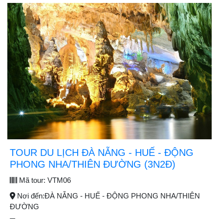
TOUR DU LỊCH ĐÀ NẴNG - HUẾ - ĐỘNG
PHONG NHA/THIÊN ĐƯỜNG (3N2Đ)
Mã tour:
VTM06
Nơi đến:
ĐÀ NẴNG - HUẾ - ĐỘNG PHONG NHA/THIÊN
ĐƯỜNG