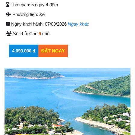
Thời gian:
5 ngày 4 đêm
Phương tiện:
Xe
Ngày khởi hành:
07/09/2026
Ngày khác
Số chỗ:
Còn
9
chỗ