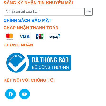
ĐĂNG KÝ NHẬN TIN KHUYẾN MÃI
Gửi
CHÍNH SÁCH BẢO MẬT
CHẤP NHẬN THANH TOÁN
CHỨNG NHẬN
KẾT NỐI VỚI CHÚNG TÔI