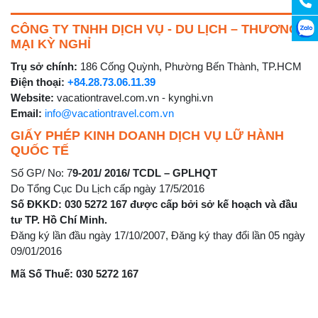
CÔNG TY TNHH DỊCH VỤ - DU LỊCH – THƯƠNG
MẠI KỲ NGHỈ
Trụ sở chính:
186 Cống Quỳnh, Phường Bến Thành, TP.HCM
Điện thoại:
+84.28.73.06.11.39
Website:
vacationtravel.com.vn - kynghi.vn
Email:
info@vacationtravel.com.vn
GIẤY PHÉP KINH DOANH DỊCH VỤ LỮ HÀNH
QUỐC TẾ
Số GP/ No: 7
9-201/ 2016/ TCDL – GPLHQT
Do Tổng Cục Du Lịch cấp ngày 17/5/2016
Số ĐKKD: 030 5272 167 được cấp bởi sở kế hoạch và đầu
tư TP. Hồ Chí Minh.
Đăng ký lần đầu ngày 17/10/2007, Đăng ký thay đổi lần 05 ngày
09/01/2016
Mã Số Thuế: 030 5272 167