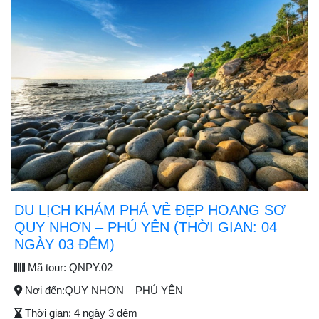
DU LỊCH KHÁM PHÁ VẺ ĐẸP HOANG SƠ
QUY NHƠN – PHÚ YÊN (THỜI GIAN: 04
NGÀY 03 ĐÊM)
Mã tour:
QNPY.02
Nơi đến:
QUY NHƠN – PHÚ YÊN
Thời gian:
4 ngày 3 đêm