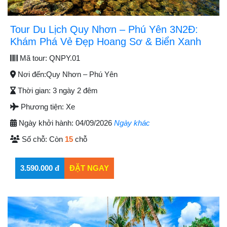
Tour Du Lịch Quy Nhơn – Phú Yên 3N2Đ:
Khám Phá Vẻ Đẹp Hoang Sơ & Biển Xanh
Mã tour:
QNPY.01
Nơi đến:
Quy Nhơn – Phú Yên
Thời gian:
3 ngày 2 đêm
Phương tiện:
Xe
Ngày khởi hành:
04/09/2026
Ngày khác
Số chỗ:
Còn
15
chỗ