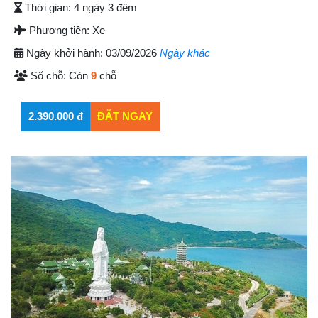
Thời gian:
4 ngày 3 đêm
Phương tiện:
Xe
Ngày khởi hành:
03/09/2026
Ngày khác
Số chỗ:
Còn
9
chỗ