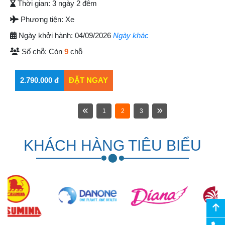
Thời gian:
3 ngày 2 đêm
Phương tiện:
Xe
Ngày khởi hành:
04/09/2026
Ngày khác
Số chỗ:
Còn
9
chỗ
1
2
3
KHÁCH HÀNG TIÊU BIỂU