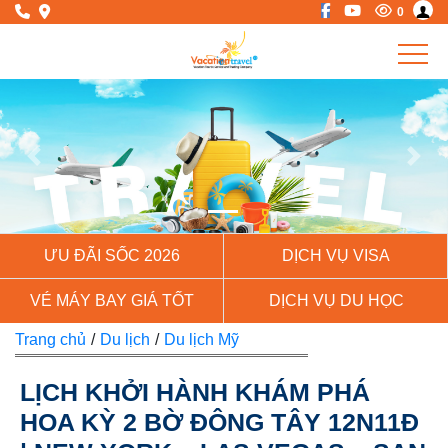
0
Previous
Next
ƯU ĐÃI SỐC 2026
DỊCH VỤ VISA
VÉ MÁY BAY GIÁ TỐT
DỊCH VỤ DU HỌC
Trang chủ
/
Du lịch
/
Du lịch Mỹ
LỊCH KHỞI HÀNH KHÁM PHÁ
HOA KỲ 2 BỜ ĐÔNG TÂY 12N11Đ