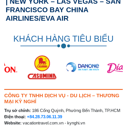
| NEW YORK – LAS VEGAS – SAN
FRANCISCO BAY CHINA
AIRLINES/EVA AIR
KHÁCH HÀNG TIÊU BIỂU
CÔNG TY TNHH DỊCH VỤ - DU LỊCH – THƯƠNG
MẠI KỲ NGHỈ
Trụ sở chính:
186 Cống Quỳnh, Phường Bến Thành, TP.HCM
Điện thoại:
+84.28.73.06.11.39
Website:
vacationtravel.com.vn - kynghi.vn