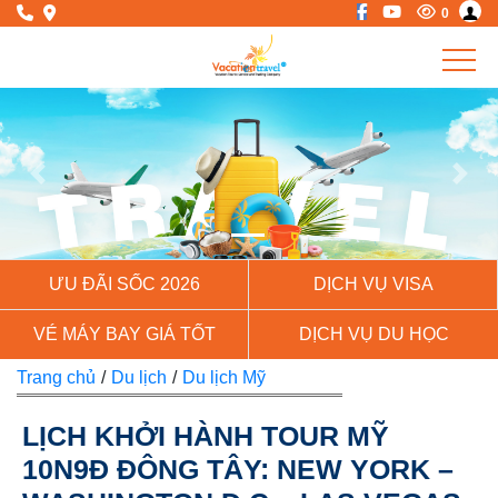
0
Previous
Next
ƯU ĐÃI SỐC 2026
DỊCH VỤ VISA
VÉ MÁY BAY GIÁ TỐT
DỊCH VỤ DU HỌC
Trang chủ
/
Du lịch
/
Du lịch Mỹ
LỊCH KHỞI HÀNH TOUR MỸ
10N9Đ ĐÔNG TÂY: NEW YORK –