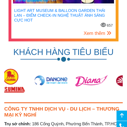
LIGHT ART MUSEUM & BALLOON GARDEN THÁI
LAN – ĐIỂM CHECK-IN NGHỆ THUẬT ÁNH SÁNG
CỰC HOT
657
Xem thêm
KHÁCH HÀNG TIÊU BIỂU
CÔNG TY TNHH DỊCH VỤ - DU LỊCH – THƯƠNG
MẠI KỲ NGHỈ
Trụ sở chính:
186 Cống Quỳnh, Phường Bến Thành, TP.HCM