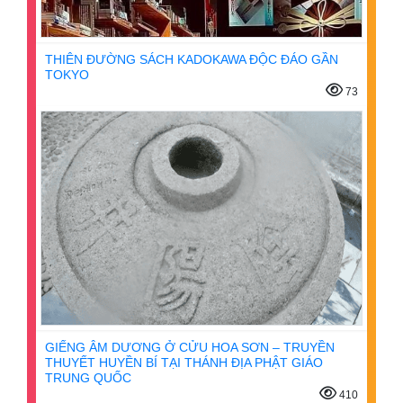
THIÊN ĐƯỜNG SÁCH KADOKAWA ĐỘC ĐÁO GẦN
TOKYO
73
GIẾNG ÂM DƯƠNG Ở CỬU HOA SƠN – TRUYỀN
THUYẾT HUYỀN BÍ TẠI THÁNH ĐỊA PHẬT GIÁO
TRUNG QUỐC
410