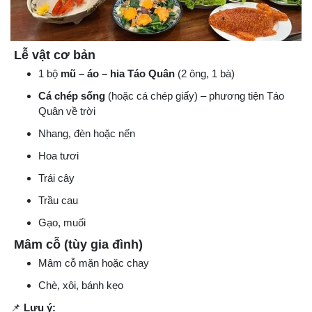
Lễ vật cơ bản
1 bộ
mũ – áo – hia Táo Quân
(2 ông, 1 bà)
Cá chép sống
(hoặc cá chép giấy) – phương tiện Táo
Quân về trời
Nhang, đèn hoặc nến
Hoa tươi
Trái cây
Trầu cau
Gạo, muối
Mâm cỗ (tùy gia đình)
Mâm cỗ mặn hoặc chay
Chè, xôi, bánh kẹo
📌
Lưu ý: