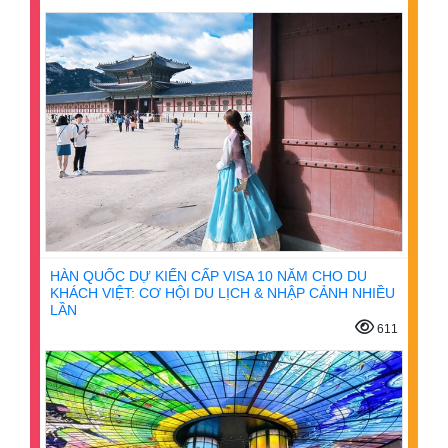
HÀN QUỐC DỰ KIẾN CẤP VISA 10 NĂM CHO DU
KHÁCH VIỆT: CƠ HỘI DU LỊCH & NHẬP CẢNH NHIỀU
LẦN
611