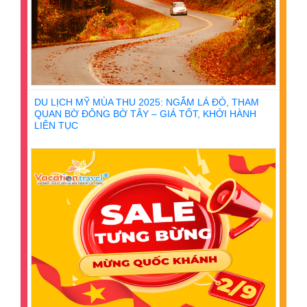
DU LỊCH MỸ MÙA THU 2025: NGẮM LÁ ĐỎ, THAM
QUAN BỜ ĐÔNG BỜ TÂY – GIÁ TỐT, KHỞI HÀNH
LIÊN TỤC