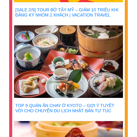
[SALE 2/9] TOUR BỜ TÂY MỸ – GIẢM 10 TRIỆU KHI
ĐĂNG KÝ NHÓM 2 KHÁCH | VACATION TRAVEL
TOP 9 QUÁN ĂN CHAY Ở KYOTO – GỢI Ý TUYỆT
VỜI CHO CHUYẾN DU LỊCH NHẬT BẢN TỰ TÚC