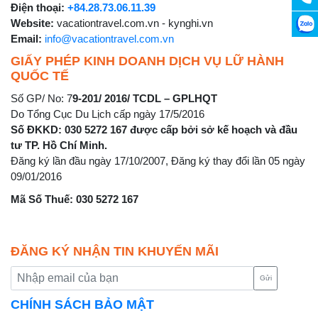
Điện thoại:
+84.28.73.06.11.39
Website:
vacationtravel.com.vn - kynghi.vn
Email:
info@vacationtravel.com.vn
GIẤY PHÉP KINH DOANH DỊCH VỤ LỮ HÀNH
QUỐC TẾ
Số GP/ No: 7
9-201/ 2016/ TCDL – GPLHQT
Do Tổng Cục Du Lịch cấp ngày 17/5/2016
Số ĐKKD: 030 5272 167 được cấp bởi sở kế hoạch và đầu
tư TP. Hồ Chí Minh.
Đăng ký lần đầu ngày 17/10/2007, Đăng ký thay đổi lần 05 ngày
09/01/2016
Mã Số Thuế: 030 5272 167
ĐĂNG KÝ NHẬN TIN KHUYẾN MÃI
Gửi
CHÍNH SÁCH BẢO MẬT