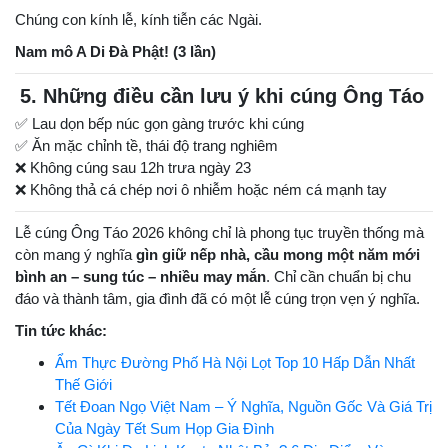
Chúng con kính lễ, kính tiễn các Ngài.
Nam mô A Di Đà Phật! (3 lần)
5. Những điều cần lưu ý khi cúng Ông Táo
✅ Lau dọn bếp núc gọn gàng trước khi cúng
✅ Ăn mặc chỉnh tề, thái độ trang nghiêm
❌ Không cúng sau 12h trưa ngày 23
❌ Không thả cá chép nơi ô nhiễm hoặc ném cá mạnh tay
Lễ cúng Ông Táo 2026 không chỉ là phong tục truyền thống mà
còn mang ý nghĩa
gìn giữ nếp nhà, cầu mong một năm mới
bình an – sung túc – nhiều may mắn
. Chỉ cần chuẩn bị chu
đáo và thành tâm, gia đình đã có một lễ cúng trọn vẹn ý nghĩa.
Tin tức khác:
Ẩm Thực Đường Phố Hà Nội Lọt Top 10 Hấp Dẫn Nhất
Thế Giới
Tết Đoan Ngọ Việt Nam – Ý Nghĩa, Nguồn Gốc Và Giá Trị
Của Ngày Tết Sum Họp Gia Đình