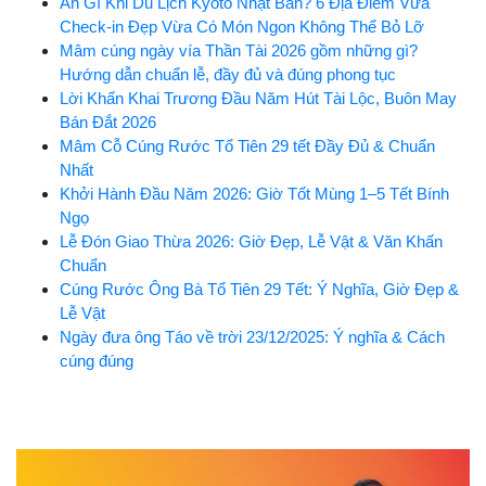
Ăn Gì Khi Du Lịch Kyoto Nhật Bản? 6 Địa Điểm Vừa
Check-in Đẹp Vừa Có Món Ngon Không Thể Bỏ Lỡ
Mâm cúng ngày vía Thần Tài 2026 gồm những gì?
Hướng dẫn chuẩn lễ, đầy đủ và đúng phong tục
Lời Khấn Khai Trương Đầu Năm Hút Tài Lộc, Buôn May
Bán Đắt 2026
Mâm Cỗ Cúng Rước Tổ Tiên 29 tết Đầy Đủ & Chuẩn
Nhất
Khởi Hành Đầu Năm 2026: Giờ Tốt Mùng 1–5 Tết Bính
Ngọ
Lễ Đón Giao Thừa 2026: Giờ Đẹp, Lễ Vật & Văn Khấn
Chuẩn
Cúng Rước Ông Bà Tổ Tiên 29 Tết: Ý Nghĩa, Giờ Đẹp &
Lễ Vật
Ngày đưa ông Táo về trời 23/12/2025: Ý nghĩa & Cách
cúng đúng