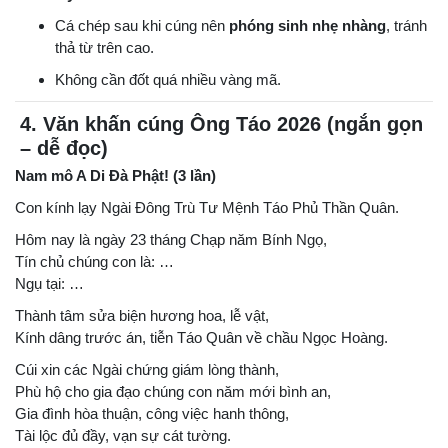
Cá chép sau khi cúng nên
phóng sinh nhẹ nhàng
, tránh
thả từ trên cao.
Không cần đốt quá nhiều vàng mã.
4. Văn khấn cúng Ông Táo 2026 (ngắn gọn
– dễ đọc)
Nam mô A Di Đà Phật! (3 lần)
Con kính lạy Ngài Đông Trù Tư Mệnh Táo Phủ Thần Quân.
Hôm nay là ngày 23 tháng Chạp năm Bính Ngọ,
Tín chủ chúng con là: …
Ngụ tại: …
Thành tâm sửa biện hương hoa, lễ vật,
Kính dâng trước án, tiễn Táo Quân về chầu Ngọc Hoàng.
Cúi xin các Ngài chứng giám lòng thành,
Phù hộ cho gia đạo chúng con năm mới bình an,
Gia đình hòa thuận, công việc hanh thông,
Tài lộc đủ đầy, vạn sự cát tường.