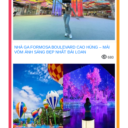
NHÀ GA FORMOSA BOULEVARD CAO HÙNG – MÁI
VÒM ÁNH SÁNG ĐẸP NHẤT ĐÀI LOAN
680