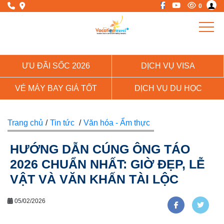
0
ƯU ĐÃI SỐC 2026
DỊCH VỤ VISA
VÉ MÁY BAY GIÁ TỐT
DỊCH VỤ DU HỌC
Trang chủ
/
Tin tức
/
Văn hóa - Ẩm thực
HƯỚNG DẪN CÚNG ÔNG TÁO
2026 CHUẨN NHẤT: GIỜ ĐẸP, LỄ
VẬT VÀ VĂN KHẤN TÀI LỘC
05/02/2026