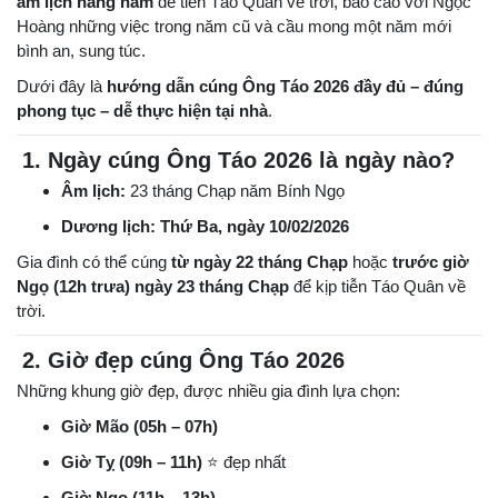
âm lịch hằng năm
để tiễn Táo Quân về trời, báo cáo với Ngọc
Hoàng những việc trong năm cũ và cầu mong một năm mới
bình an, sung túc.
Dưới đây là
hướng dẫn cúng Ông Táo 2026 đầy đủ – đúng
phong tục – dễ thực hiện tại nhà
.
1. Ngày cúng Ông Táo 2026 là ngày nào?
Âm lịch:
23 tháng Chạp năm Bính Ngọ
Dương lịch:
Thứ Ba, ngày 10/02/2026
Gia đình có thể cúng
từ ngày 22 tháng Chạp
hoặc
trước giờ
Ngọ (12h trưa) ngày 23 tháng Chạp
để kịp tiễn Táo Quân về
trời.
2. Giờ đẹp cúng Ông Táo 2026
Những khung giờ đẹp, được nhiều gia đình lựa chọn:
Giờ Mão (05h – 07h)
Giờ Tỵ (09h – 11h)
⭐ đẹp nhất
Giờ Ngọ (11h – 13h)