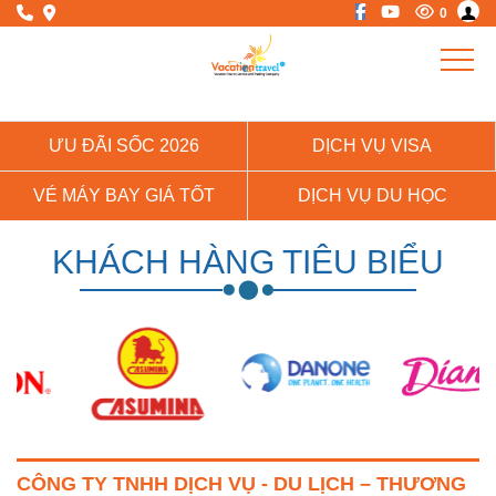
0
ƯU ĐÃI SỐC 2026
DỊCH VỤ VISA
VÉ MÁY BAY GIÁ TỐT
DỊCH VỤ DU HỌC
KHÁCH HÀNG TIÊU BIỂU
CÔNG TY TNHH DỊCH VỤ - DU LỊCH – THƯƠNG