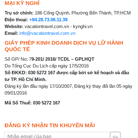
MẠI KỲ NGHỈ
Trụ sở chính:
186 Cống Quỳnh, Phường Bến Thành, TP.HCM
Điện thoại:
+84.28.73.06.11.39
Website:
vacationtravel.com.vn - kynghi.vn
Email:
info@vacationtravel.com.vn
GIẤY PHÉP KINH DOANH DỊCH VỤ LỮ HÀNH
QUỐC TẾ
Số GP/ No: 7
9-201/ 2016/ TCDL – GPLHQT
Do Tổng Cục Du Lịch cấp ngày 17/5/2016
Số ĐKKD: 030 5272 167 được cấp bởi sở kế hoạch và đầu
tư TP. Hồ Chí Minh.
Đăng ký lần đầu ngày 17/10/2007, Đăng ký thay đổi lần 05 ngày
09/01/2016
Mã Số Thuế: 030 5272 167
ĐĂNG KÝ NHẬN TIN KHUYẾN MÃI
Gửi