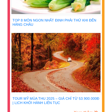
TOP 8 MÓN NGON NHẤT ĐỊNH PHẢI THỬ KHI ĐẾN
HÀNG CHÂU
TOUR MỸ MÙA THU 2025 – GIÁ CHỈ TỪ 53.900.000Đ
| LỊCH KHỞI HÀNH LIÊN TỤC