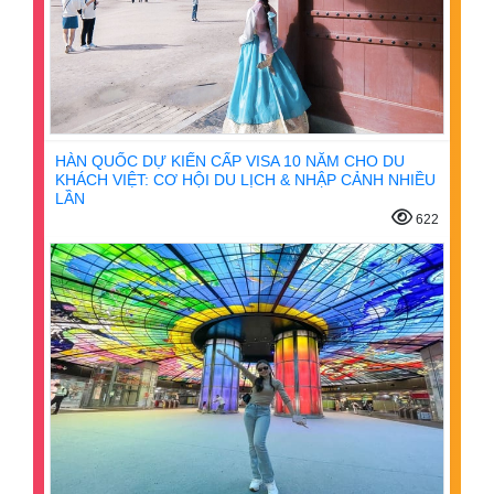
HÀN QUỐC DỰ KIẾN CẤP VISA 10 NĂM CHO DU
KHÁCH VIỆT: CƠ HỘI DU LỊCH & NHẬP CẢNH NHIỀU
LẦN
622