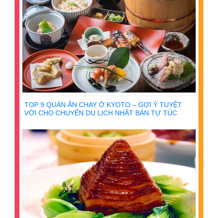
TOP 9 QUÁN ĂN CHAY Ở KYOTO – GỢI Ý TUYỆT
VỜI CHO CHUYẾN DU LỊCH NHẬT BẢN TỰ TÚC