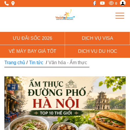
0
ƯU ĐÃI SỐC 2026
DỊCH VỤ VISA
VÉ MÁY BAY GIÁ TỐT
DỊCH VỤ DU HỌC
Trang chủ
/
Tin tức
/
Văn hóa - Ẩm thực