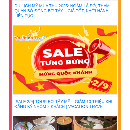
DU LỊCH MỸ MÙA THU 2025: NGẮM LÁ ĐỎ, THAM
QUAN BỜ ĐÔNG BỜ TÂY – GIÁ TỐT, KHỞI HÀNH
LIÊN TỤC
[SALE 2/9] TOUR BỜ TÂY MỸ – GIẢM 10 TRIỆU KHI
ĐĂNG KÝ NHÓM 2 KHÁCH | VACATION TRAVEL