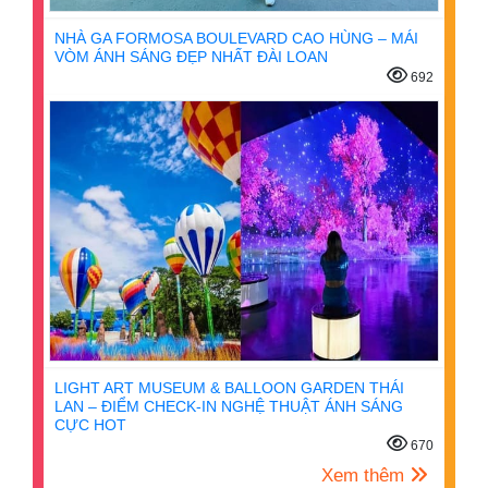
NHÀ GA FORMOSA BOULEVARD CAO HÙNG – MÁI
VÒM ÁNH SÁNG ĐẸP NHẤT ĐÀI LOAN
692
LIGHT ART MUSEUM & BALLOON GARDEN THÁI
LAN – ĐIỂM CHECK-IN NGHỆ THUẬT ÁNH SÁNG
CỰC HOT
670
Xem thêm