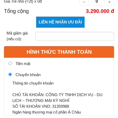
Giá Trẻ nhỏ (<2t)
x
0
Tổng cộng
3.290.000
Mã giảm giá
(nếu có):
HÌNH THỨC THANH TOÁN
Tiền mặt
Chuyển khoản
Thông tin chuyển khoản
CHỦ TÀI KHOẢN: CÔNG TY TNHH DỊCH VỤ - DU
LỊCH – THƯƠNG MẠI KỲ NGHỈ
SỐ TÀI KHOẢN VND: 31359988
Ngân hàng thương mại cổ phần Á Châu