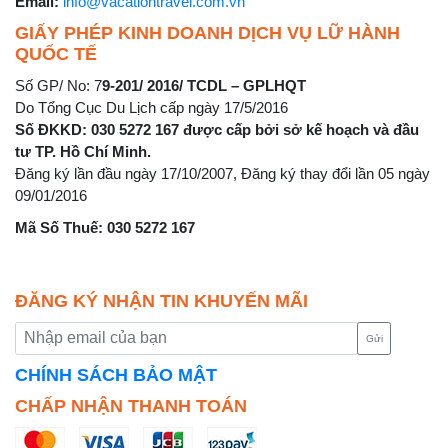
Email:
info@vacationtravel.com.vn
GIẤY PHÉP KINH DOANH DỊCH VỤ LỮ HÀNH
QUỐC TẾ
Số GP/ No: 7
9-201/ 2016/ TCDL – GPLHQT
Do Tổng Cục Du Lịch cấp ngày 17/5/2016
Số ĐKKD: 030 5272 167 được cấp bởi sở kế hoạch và đầu
tư TP. Hồ Chí Minh.
Đăng ký lần đầu ngày 17/10/2007, Đăng ký thay đổi lần 05 ngày
09/01/2016
Mã Số Thuế: 030 5272 167
ĐĂNG KÝ NHẬN TIN KHUYẾN MÃI
Gửi
CHÍNH SÁCH BẢO MẬT
CHẤP NHẬN THANH TOÁN