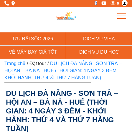
0
ƯU ĐÃI SỐC 2026
DỊCH VỤ VISA
VÉ MÁY BAY GIÁ TỐT
DỊCH VỤ DU HỌC
Trang chủ
/
Đặt tour
/
DU LỊCH ĐÀ NẴNG - SƠN TRÀ –
HỘI AN – BÀ NÀ - HUẾ (THỜI GIAN: 4 NGÀY 3 ĐÊM -
KHỞI HÀNH: THỨ 4 và THỨ 7 HÀNG TUẦN)
DU LỊCH ĐÀ NẴNG - SƠN TRÀ –
HỘI AN – BÀ NÀ - HUẾ (THỜI
GIAN: 4 NGÀY 3 ĐÊM - KHỞI
HÀNH: THỨ 4 VÀ THỨ 7 HÀNG
TUẦN)