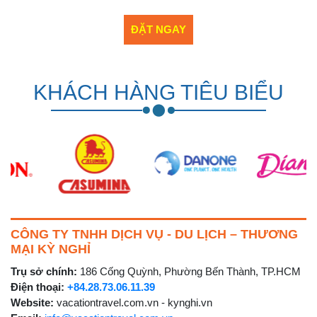
KHÁCH HÀNG TIÊU BIỂU
CÔNG TY TNHH DỊCH VỤ - DU LỊCH – THƯƠNG
MẠI KỲ NGHỈ
Trụ sở chính:
186 Cống Quỳnh, Phường Bến Thành, TP.HCM
Điện thoại:
+84.28.73.06.11.39
Website:
vacationtravel.com.vn - kynghi.vn