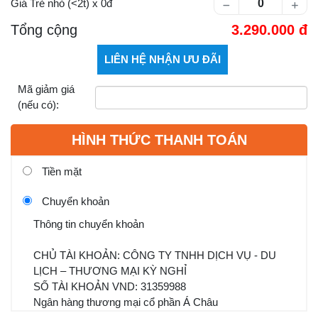
Giá Trẻ nhỏ (<2t)
x
0
Tổng cộng
3.290.000
Mã giảm giá
(nếu có):
HÌNH THỨC THANH TOÁN
Tiền mặt
Chuyển khoản
Thông tin chuyển khoản
CHỦ TÀI KHOẢN: CÔNG TY TNHH DỊCH VỤ - DU
LỊCH – THƯƠNG MẠI KỲ NGHỈ
SỐ TÀI KHOẢN VND: 31359988
Ngân hàng thương mại cổ phần Á Châu