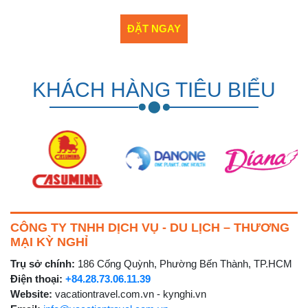
KHÁCH HÀNG TIÊU BIỂU
CÔNG TY TNHH DỊCH VỤ - DU LỊCH – THƯƠNG
MẠI KỲ NGHỈ
Trụ sở chính:
186 Cống Quỳnh, Phường Bến Thành, TP.HCM
Điện thoại:
+84.28.73.06.11.39
Website:
vacationtravel.com.vn - kynghi.vn