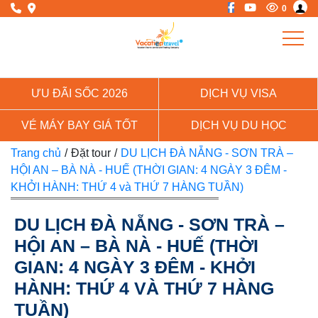
0
ƯU ĐÃI SỐC 2026
DỊCH VỤ VISA
VÉ MÁY BAY GIÁ TỐT
DỊCH VỤ DU HỌC
Trang chủ
/
Đặt tour
/
DU LỊCH ĐÀ NẴNG - SƠN TRÀ –
HỘI AN – BÀ NÀ - HUẾ (THỜI GIAN: 4 NGÀY 3 ĐÊM -
KHỞI HÀNH: THỨ 4 và THỨ 7 HÀNG TUẦN)
DU LỊCH ĐÀ NẴNG - SƠN TRÀ –
HỘI AN – BÀ NÀ - HUẾ (THỜI
GIAN: 4 NGÀY 3 ĐÊM - KHỞI
HÀNH: THỨ 4 VÀ THỨ 7 HÀNG
TUẦN)