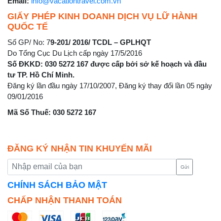
Email:
info@vacationtravel.com.vn
GIẤY PHÉP KINH DOANH DỊCH VỤ LỮ HÀNH
QUỐC TẾ
Số GP/ No: 7
9-201/ 2016/ TCDL – GPLHQT
Do Tổng Cục Du Lịch cấp ngày 17/5/2016
Số ĐKKD: 030 5272 167 được cấp bởi sở kế hoạch và đầu
tư TP. Hồ Chí Minh.
Đăng ký lần đầu ngày 17/10/2007, Đăng ký thay đổi lần 05 ngày
09/01/2016
Mã Số Thuế: 030 5272 167
ĐĂNG KÝ NHẬN TIN KHUYẾN MÃI
Gửi
CHÍNH SÁCH BẢO MẬT
CHẤP NHẬN THANH TOÁN