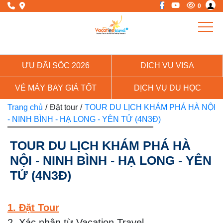
0
ƯU ĐÃI SỐC 2026
DỊCH VỤ VISA
VÉ MÁY BAY GIÁ TỐT
DỊCH VỤ DU HỌC
Trang chủ
/
Đặt tour
/
TOUR DU LỊCH KHÁM PHÁ HÀ NỘI
- NINH BÌNH - HẠ LONG - YÊN TỬ (4N3Đ)
TOUR DU LỊCH KHÁM PHÁ HÀ
NỘI - NINH BÌNH - HẠ LONG - YÊN
TỬ (4N3Đ)
1. Đặt Tour
2. Xác nhận từ Vacation Travel