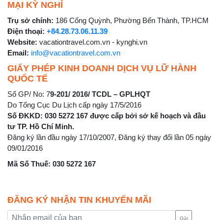
MẠI KỲ NGHỈ
Trụ sở chính:
186 Cống Quỳnh, Phường Bến Thành, TP.HCM
Điện thoại:
+84.28.73.06.11.39
Website:
vacationtravel.com.vn - kynghi.vn
Email:
info@vacationtravel.com.vn
GIẤY PHÉP KINH DOANH DỊCH VỤ LỮ HÀNH
QUỐC TẾ
Số GP/ No: 7
9-201/ 2016/ TCDL – GPLHQT
Do Tổng Cục Du Lịch cấp ngày 17/5/2016
Số ĐKKD: 030 5272 167 được cấp bởi sở kế hoạch và đầu
tư TP. Hồ Chí Minh.
Đăng ký lần đầu ngày 17/10/2007, Đăng ký thay đổi lần 05 ngày
09/01/2016
Mã Số Thuế: 030 5272 167
ĐĂNG KÝ NHẬN TIN KHUYẾN MÃI
Gửi