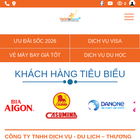
0
ƯU ĐÃI SỐC 2026
DỊCH VỤ VISA
VÉ MÁY BAY GIÁ TỐT
DỊCH VỤ DU HỌC
KHÁCH HÀNG TIÊU BIỂU
CÔNG TY TNHH DỊCH VỤ - DU LỊCH – THƯƠNG