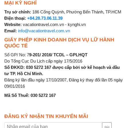
MẠI KỲ NGHỈ
Trụ sở chính:
186 Cống Quỳnh, Phường Bến Thành, TP.HCM
Điện thoại:
+84.28.73.06.11.39
Website:
vacationtravel.com.vn - kynghi.vn
Email:
info@vacationtravel.com.vn
GIẤY PHÉP KINH DOANH DỊCH VỤ LỮ HÀNH
QUỐC TẾ
Số GP/ No: 7
9-201/ 2016/ TCDL – GPLHQT
Do Tổng Cục Du Lịch cấp ngày 17/5/2016
Số ĐKKD: 030 5272 167 được cấp bởi sở kế hoạch và đầu
tư TP. Hồ Chí Minh.
Đăng ký lần đầu ngày 17/10/2007, Đăng ký thay đổi lần 05 ngày
09/01/2016
Mã Số Thuế: 030 5272 167
ĐĂNG KÝ NHẬN TIN KHUYẾN MÃI
Gửi