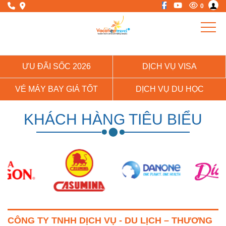
0
ƯU ĐÃI SỐC 2026
DỊCH VỤ VISA
VÉ MÁY BAY GIÁ TỐT
DỊCH VỤ DU HỌC
KHÁCH HÀNG TIÊU BIỂU
CÔNG TY TNHH DỊCH VỤ - DU LỊCH – THƯƠNG