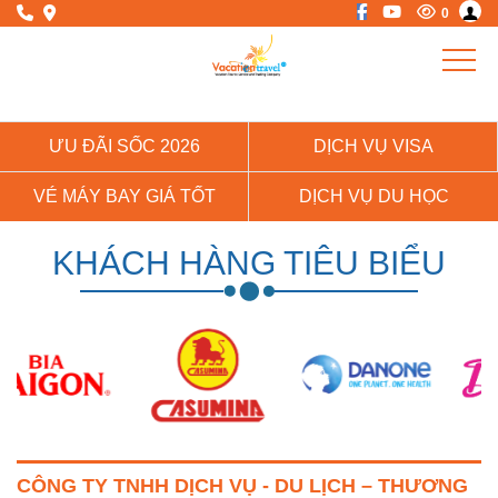
0
ƯU ĐÃI SỐC 2026
DỊCH VỤ VISA
VÉ MÁY BAY GIÁ TỐT
DỊCH VỤ DU HỌC
KHÁCH HÀNG TIÊU BIỂU
CÔNG TY TNHH DỊCH VỤ - DU LỊCH – THƯƠNG