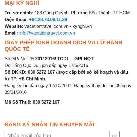
MẠI KỲ NGHỈ
Trụ sở chính:
186 Cống Quỳnh, Phường Bến Thành, TP.HCM
Điện thoại:
+84.28.73.06.11.39
Website:
vacationtravel.com.vn - kynghi.vn
Email:
info@vacationtravel.com.vn
GIẤY PHÉP KINH DOANH DỊCH VỤ LỮ HÀNH
QUỐC TẾ
Số GP/ No: 7
9-201/ 2016/ TCDL – GPLHQT
Do Tổng Cục Du Lịch cấp ngày 17/5/2016
Số ĐKKD: 030 5272 167 được cấp bởi sở kế hoạch và đầu
tư TP. Hồ Chí Minh.
Đăng ký lần đầu ngày 17/10/2007, Đăng ký thay đổi lần 05 ngày
09/01/2016
Mã Số Thuế: 030 5272 167
ĐĂNG KÝ NHẬN TIN KHUYẾN MÃI
Gửi