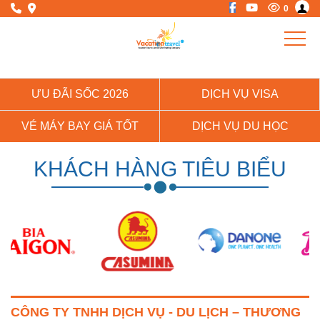
0
ƯU ĐÃI SỐC 2026
DỊCH VỤ VISA
VÉ MÁY BAY GIÁ TỐT
DỊCH VỤ DU HỌC
KHÁCH HÀNG TIÊU BIỂU
CÔNG TY TNHH DỊCH VỤ - DU LỊCH – THƯƠNG