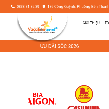
0838.31.35.39
186 Cống Quỳnh, Phường Bến Thàn
GIỚI THIỆU
TO
ƯU ĐÃI SỐC 2026