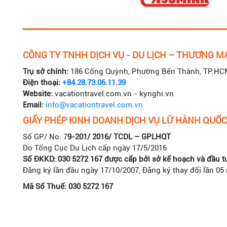
CÔNG TY TNHH DỊCH VỤ - DU LỊCH – THƯƠNG MẠ
Trụ sở chính:
186 Cống Quỳnh, Phường Bến Thành, TP.HC
Điện thoại:
+84.28.73.06.11.39
Website:
vacationtravel.com.vn - kynghi.vn
Email:
info@vacationtravel.com.vn
GIẤY PHÉP KINH DOANH DỊCH VỤ LỮ HÀNH QUỐC
Số GP/ No: 7
9-201/ 2016/ TCDL – GPLHQT
Do Tổng Cục Du Lịch cấp ngày 17/5/2016
Số ĐKKD: 030 5272 167 được cấp bởi sở kế hoạch và đầu t
Đăng ký lần đầu ngày 17/10/2007, Đăng ký thay đổi lần 05
Mã Số Thuế: 030 5272 167