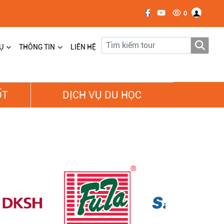
0
Ụ
THÔNG TIN
LIÊN HỆ
ỐT
DỊCH VỤ DU HỌC