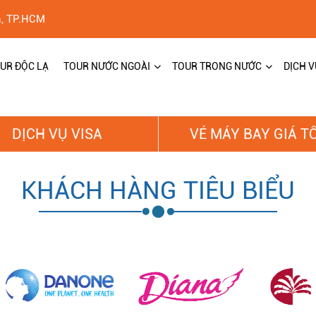
h, TP.HCM
UR ĐỘC LẠ
TOUR NƯỚC NGOÀI
TOUR TRONG NƯỚC
DỊCH V
DỊCH VỤ VISA
VÉ MÁY BAY GIÁ T
KHÁCH HÀNG TIÊU BIỂU