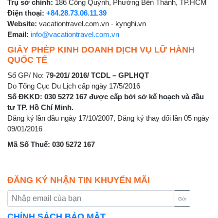
Trụ sở chính:
186 Cống Quỳnh, Phường Bến Thành, TP.HCM
Điện thoại:
+84.28.73.06.11.39
Website:
vacationtravel.com.vn - kynghi.vn
Email:
info@vacationtravel.com.vn
GIẤY PHÉP KINH DOANH DỊCH VỤ LỮ HÀNH
QUỐC TẾ
Số GP/ No: 7
9-201/ 2016/ TCDL – GPLHQT
Do Tổng Cục Du Lịch cấp ngày 17/5/2016
Số ĐKKD: 030 5272 167 được cấp bởi sở kế hoạch và đầu
tư TP. Hồ Chí Minh.
Đăng ký lần đầu ngày 17/10/2007, Đăng ký thay đổi lần 05 ngày
09/01/2016
Mã Số Thuế: 030 5272 167
ĐĂNG KÝ NHẬN TIN KHUYẾN MÃI
Gửi
CHÍNH SÁCH BẢO MẬT