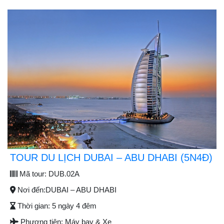
TOUR DU LỊCH DUBAI – ABU DHABI (5N4Đ)
Mã tour:
DUB.02A
Nơi đến:
DUBAI – ABU DHABI
Thời gian:
5 ngày 4 đêm
Phương tiện:
Máy bay & Xe