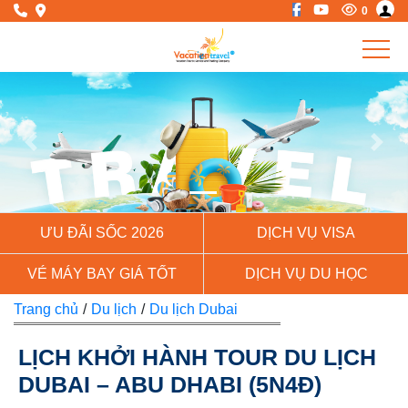
0
Previous
Next
ƯU ĐÃI SỐC 2026
DỊCH VỤ VISA
VÉ MÁY BAY GIÁ TỐT
DỊCH VỤ DU HỌC
Trang chủ
/
Du lịch
/
Du lịch Dubai
LỊCH KHỞI HÀNH TOUR DU LỊCH
DUBAI – ABU DHABI (5N4Đ)