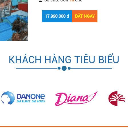
Số chỗ:
Còn
15
chỗ
KHÁCH HÀNG TIÊU BIỂU