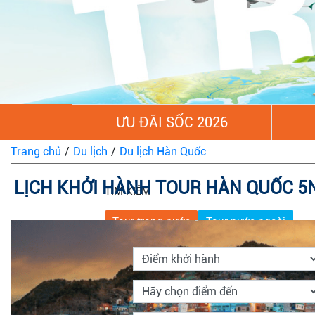
ƯU ĐÃI SỐC 2026
Trang chủ
/
Du lịch
/
Du lịch Hàn Quốc
LỊCH KHỞI HÀNH TOUR HÀN QUỐC 5N
TÌM KIẾM
Tour trong nước
Tour nước ngoài