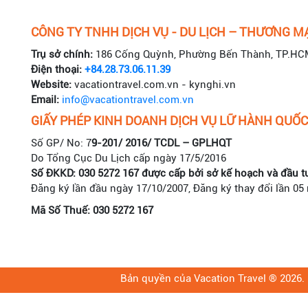
CÔNG TY TNHH DỊCH VỤ - DU LỊCH – THƯƠNG MẠ
Trụ sở chính:
186 Cống Quỳnh, Phường Bến Thành, TP.HC
Điện thoại:
+84.28.73.06.11.39
Website:
vacationtravel.com.vn - kynghi.vn
Email:
info@vacationtravel.com.vn
GIẤY PHÉP KINH DOANH DỊCH VỤ LỮ HÀNH QUỐC
Số GP/ No: 7
9-201/ 2016/ TCDL – GPLHQT
Do Tổng Cục Du Lịch cấp ngày 17/5/2016
Số ĐKKD: 030 5272 167 được cấp bởi sở kế hoạch và đầu t
Đăng ký lần đầu ngày 17/10/2007, Đăng ký thay đổi lần 05
Mã Số Thuế: 030 5272 167
Bản quyền của Vacation Travel ® 2026. 