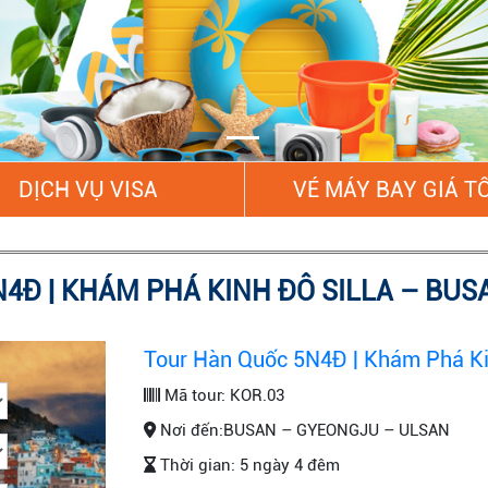
DỊCH VỤ VISA
VÉ MÁY BAY GIÁ T
4Đ | KHÁM PHÁ KINH ĐÔ SILLA – BUS
Tour Hàn Quốc 5N4Đ | Khám Phá Kin
Mã tour:
KOR.03
Nơi đến:
BUSAN – GYEONGJU – ULSAN
Thời gian:
5 ngày 4 đêm