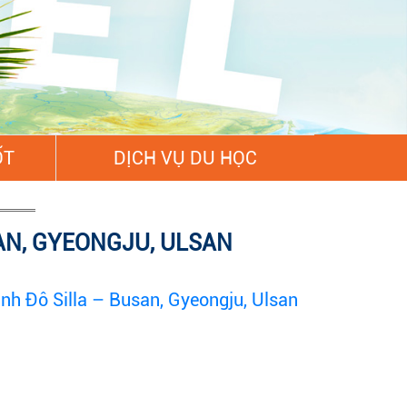
ỐT
DỊCH VỤ DU HỌC
AN, GYEONGJU, ULSAN
h Đô Silla – Busan, Gyeongju, Ulsan