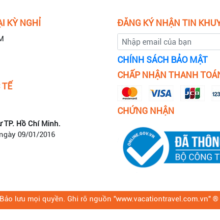
I KỲ NGHỈ
ĐĂNG KÝ NHẬN TIN KHU
M
CHÍNH SÁCH BẢO MẬT
CHẤP NHẬN THANH TOÁ
 TẾ
CHỨNG NHẬN
ư TP. Hồ Chí Minh.
 ngày 09/01/2016
Bảo lưu mọi quyền. Ghi rõ nguồn "www.vacationtravel.com.vn" ® k