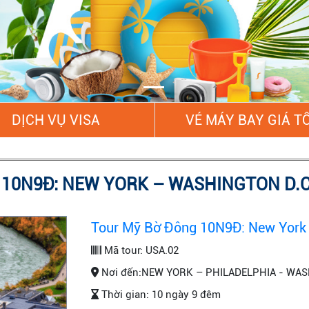
DỊCH VỤ VISA
VÉ MÁY BAY GIÁ T
 10N9Đ: NEW YORK – WASHINGTON D.C
Tour Mỹ Bờ Đông 10N9Đ: New York 
Mã tour:
USA.02
Nơi đến:
NEW YORK – PHILADELPHIA - WAS
Thời gian:
10 ngày 9 đêm