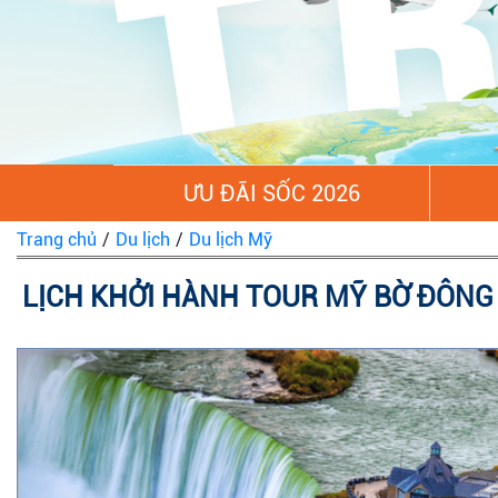
ƯU ĐÃI SỐC 2026
Trang chủ
/
Du lịch
/
Du lịch Mỹ
LỊCH KHỞI HÀNH TOUR MỸ BỜ ĐÔNG
TÌM KIẾM
Tour trong nước
Tour nước ngoài