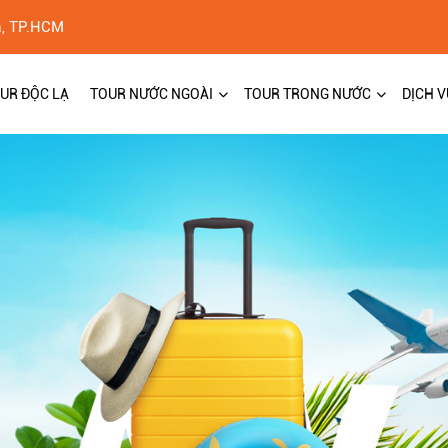
h, TP.HCM
UR ĐỘC LẠ
TOUR NƯỚC NGOÀI
TOUR TRONG NƯỚC
DỊCH V