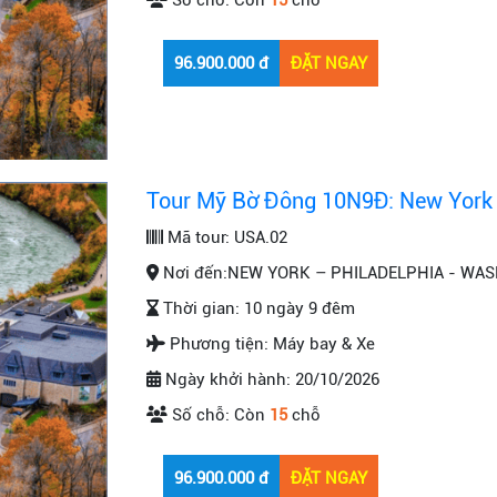
Số chỗ:
Còn
15
chỗ
Tour Mỹ Bờ Đông 10N9Đ: New York 
Mã tour:
USA.02
Nơi đến:
NEW YORK – PHILADELPHIA - WAS
Thời gian:
10 ngày 9 đêm
Phương tiện:
Máy bay & Xe
Ngày khởi hành:
20/10/2026
Số chỗ:
Còn
15
chỗ