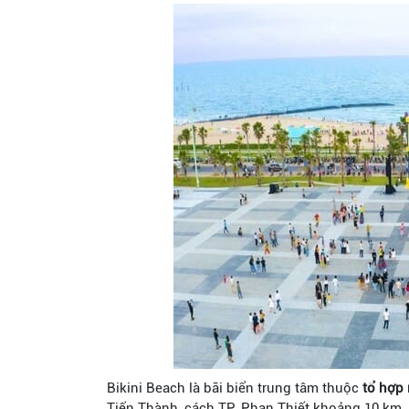
Bikini Beach là bãi biển trung tâm thuộc
tổ hợp 
Tiến Thành, cách TP. Phan Thiết khoảng 10 km.