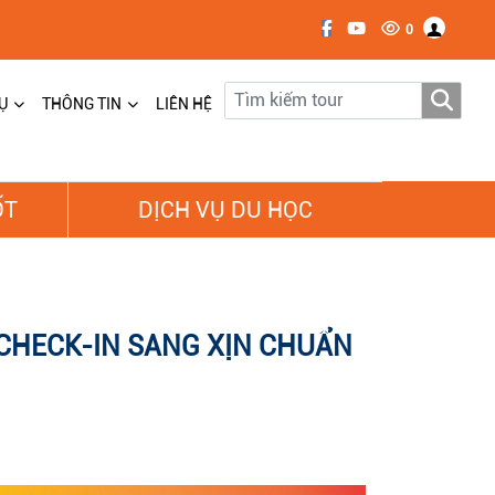
0
Ụ
THÔNG TIN
LIÊN HỆ
ỐT
DỊCH VỤ DU HỌC
 CHECK-IN SANG XỊN CHUẨN