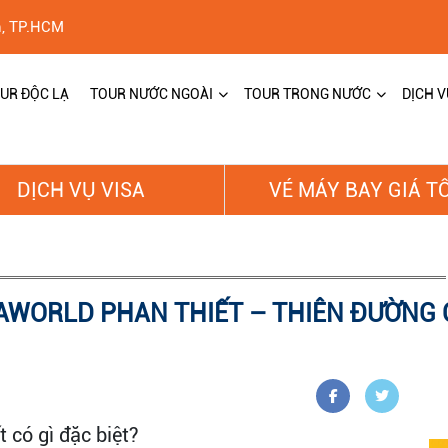
h, TP.HCM
UR ĐỘC LẠ
TOUR NƯỚC NGOÀI
TOUR TRONG NƯỚC
DỊCH V
DỊCH VỤ VISA
VÉ MÁY BAY GIÁ T
OVAWORLD PHAN THIẾT – THIÊN ĐƯỜNG
 có gì đặc biệt?