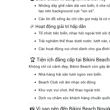
Những dãy ghế nằm dài ven biển, ô che nắ
tạo nên background cực “xịn sò”.
Các tín đồ sống ảo chỉ cần giơ máy là có
🎉 Hoạt động giải trí hấp dẫn
Tổ chức tiệc biển, nhạc hội ngoài trời sôi 
Trải nghiệm thể thao dưới nước: lướt ván,
Các hoạt động vui chơi dành cho gia đình 
🏆 Tiện ích đẳng cấp tại Bikini Beach
Không chỉ có cảnh đẹp, Bikini Beach còn gây ấn
Nhà hàng hải sản tươi ngon ven biển.
Beach Club với âm nhạc sôi động.
Khu vực vui chơi, thể thao ngoài trời.
Dịch vụ chăm sóc khách hàng chuẩn quốc
📸 Vì sao nên đến Bikini Beach Nova