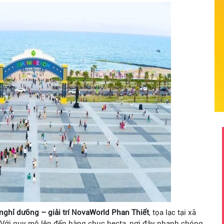
nghỉ dưỡng – giải trí NovaWorld Phan Thiết
, tọa lạc tại xã
 Với quy mô lên đến hàng chục hecta, nơi đây nhanh chóng