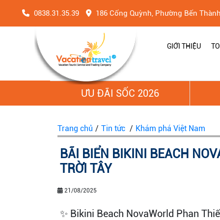
0838.31.35.39
186 Cống Quỳnh, Phường Bến Thàn
GIỚI THIỆU
TO
ƯU ĐÃI SỐC 2026
Trang chủ
/
Tin tức
/
Khám phá Việt Nam
BÃI BIỂN BIKINI BEACH N
TRỜI TÂY
21/08/2025
✨ Bikini Beach NovaWorld Phan Thiết