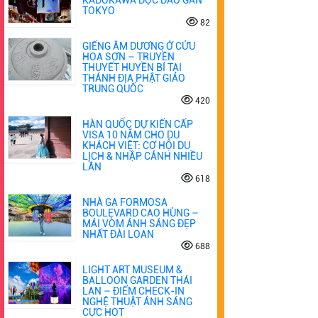
TOKYO
82
GIẾNG ÂM DƯƠNG Ở CỬU
HOA SƠN – TRUYỀN
THUYẾT HUYỀN BÍ TẠI
THÁNH ĐỊA PHẬT GIÁO
TRUNG QUỐC
420
HÀN QUỐC DỰ KIẾN CẤP
VISA 10 NĂM CHO DU
KHÁCH VIỆT: CƠ HỘI DU
LỊCH & NHẬP CẢNH NHIỀU
LẦN
618
NHÀ GA FORMOSA
BOULEVARD CAO HÙNG –
MÁI VÒM ÁNH SÁNG ĐẸP
NHẤT ĐÀI LOAN
688
LIGHT ART MUSEUM &
BALLOON GARDEN THÁI
LAN – ĐIỂM CHECK-IN
NGHỆ THUẬT ÁNH SÁNG
CỰC HOT