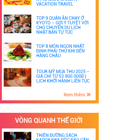
VACATION TRAVEL
TOP 9 QUÁN ĂN CHAY Ở
KYOTO – GỢI Ý TUYỆT VỜI
CHO CHUYẾN DU LỊCH
NHẬT BẢN TỰ TÚC
TOP 8 MÓN NGON NHẤT
ĐỊNH PHẢI THỬ KHI ĐẾN
HÀNG CHÂU
TOUR MỸ MÙA THU 2025 –
GIÁ CHỈ TỪ 53.900.000Đ |
LỊCH KHỞI HÀNH LIÊN TỤC
Xem thêm
VÒNG QUANH THẾ GIỚI
THIÊN ĐƯỜNG SÁCH
KADOKAWA ĐỘC ĐÁO GẦN