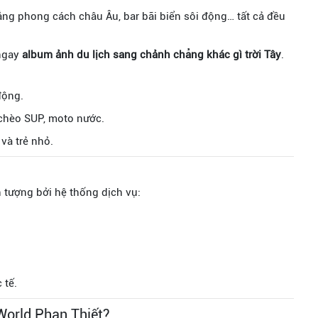
ng phong cách châu Âu, bar bãi biển sôi động… tất cả đều
 ngay
album ảnh du lịch sang chảnh chẳng khác gì trời Tây
.
động.
 chèo SUP, moto nước.
và trẻ nhỏ.
 tượng bởi hệ thống dịch vụ:
 tế.
World Phan Thiết?