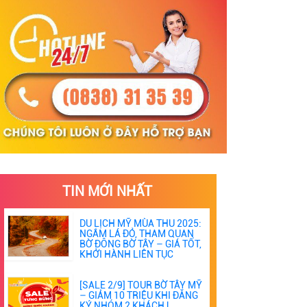
TIN MỚI NHẤT
DU LỊCH MỸ MÙA THU 2025:
NGẮM LÁ ĐỎ, THAM QUAN
BỜ ĐÔNG BỜ TÂY – GIÁ TỐT,
KHỞI HÀNH LIÊN TỤC
[SALE 2/9] TOUR BỜ TÂY MỸ
– GIẢM 10 TRIỆU KHI ĐĂNG
KÝ NHÓM 2 KHÁCH |