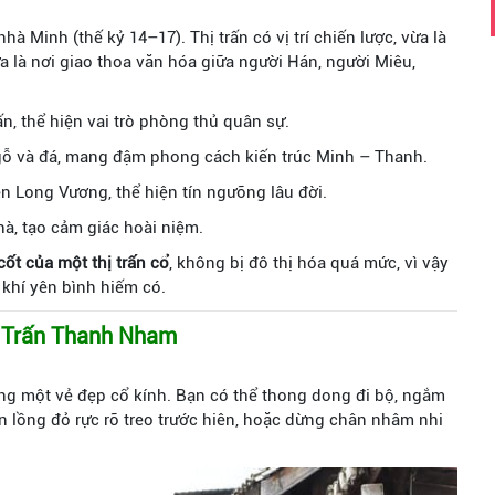
 Minh (thế kỷ 14–17). Thị trấn có vị trí chiến lược, vừa là
 là nơi giao thoa văn hóa giữa người Hán, người Miêu,
ấn, thể hiện vai trò phòng thủ quân sự.
 gỗ và đá, mang đậm phong cách kiến trúc Minh – Thanh.
ền Long Vương, thể hiện tín ngưỡng lâu đời.
nhà, tạo cảm giác hoài niệm.
t của một thị trấn cổ
, không bị đô thị hóa quá mức, vì vậy
khí yên bình hiếm có.
ổ Trấn Thanh Nham
 một vẻ đẹp cổ kính. Bạn có thể thong dong đi bộ, ngắm
 lồng đỏ rực rỡ treo trước hiên, hoặc dừng chân nhâm nhi