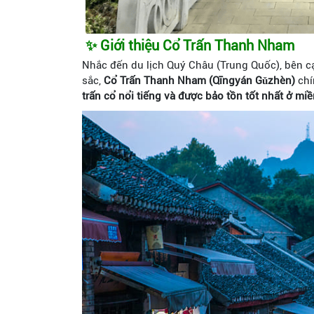
✨ Giới thiệu Cổ Trấn Thanh Nham
Nhắc đến du lịch Quý Châu (Trung Quốc), bên c
sắc,
Cổ Trấn Thanh Nham (Qīngyán Gǔzhèn)
chí
trấn cổ nổi tiếng và được bảo tồn tốt nhất ở m