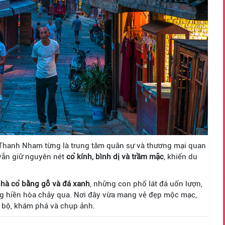
Thanh Nham từng là trung tâm quân sự và thương mại quan
n vẫn giữ nguyên nét
cổ kính, bình dị và trầm mặc
, khiến du
nhà cổ bằng gỗ và đá xanh
, những con phố lát đá uốn lượn,
ng hiền hòa chảy qua. Nơi đây vừa mang vẻ đẹp mộc mạc,
o bộ, khám phá và chụp ảnh.