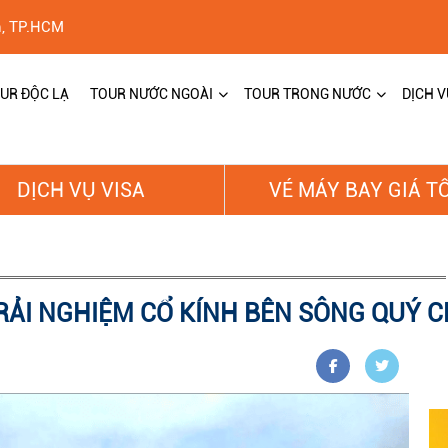
h, TP.HCM
UR ĐỘC LẠ
TOUR NƯỚC NGOÀI
TOUR TRONG NƯỚC
DỊCH V
DỊCH VỤ VISA
VÉ MÁY BAY GIÁ T
ẢI NGHIỆM CỔ KÍNH BÊN SÔNG QUÝ 