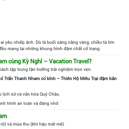
i yêu nhiếp ảnh. Dù là buổi sáng nắng vàng, chiều tà tím
 đều mang lại những khung hình đậm chất cổ trang.
am cùng Kỳ Nghỉ – Vacation Travel?
ách tập trung tận hưởng trải nghiệm trọn vẹn.
Cổ Trấn Thanh Nham cổ kính – Thiên Hộ Miêu Trại đậm bản
 lịch sử và văn hóa Quý Châu.
ành trình an toàn và đáng nhớ.
ham
rỡ) và mùa thu (khí hậu mát mẻ).