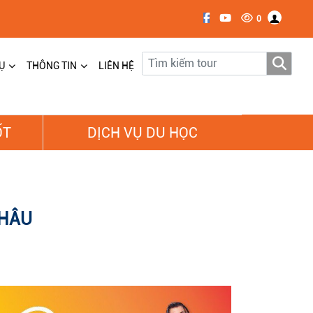
0
Ụ
THÔNG TIN
LIÊN HỆ
ỐT
DỊCH VỤ DU HỌC
CHÂU