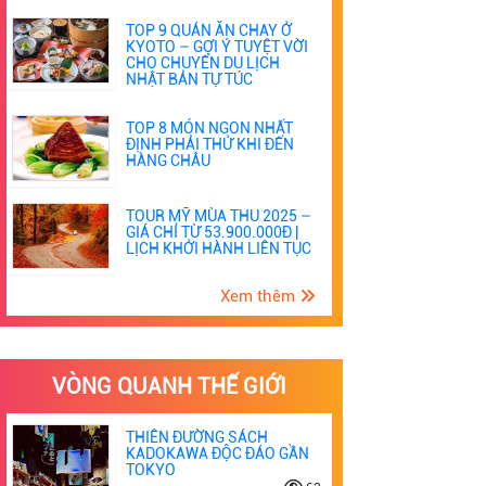
TOP 9 QUÁN ĂN CHAY Ở
KYOTO – GỢI Ý TUYỆT VỜI
CHO CHUYẾN DU LỊCH
NHẬT BẢN TỰ TÚC
TOP 8 MÓN NGON NHẤT
ĐỊNH PHẢI THỬ KHI ĐẾN
HÀNG CHÂU
TOUR MỸ MÙA THU 2025 –
GIÁ CHỈ TỪ 53.900.000Đ |
LỊCH KHỞI HÀNH LIÊN TỤC
Xem thêm
VÒNG QUANH THẾ GIỚI
THIÊN ĐƯỜNG SÁCH
KADOKAWA ĐỘC ĐÁO GẦN
TOKYO