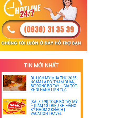
TIN MỚI NHẤT
DU LỊCH MỸ MÙA THU 2025:
NGẮM LÁ ĐỎ, THAM QUAN
BỜ ĐÔNG BỜ TÂY – GIÁ TỐT,
KHỞI HÀNH LIÊN TỤC
[SALE 2/9] TOUR BỜ TÂY MỸ
– GIẢM 10 TRIỆU KHI ĐĂNG
KÝ NHÓM 2 KHÁCH |
VACATION TRAVEL