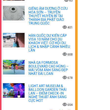
63
GIẾNG ÂM DƯƠNG Ở CỬU
HOA SƠN – TRUYỀN
THUYẾT HUYỀN BÍ TẠI
THÁNH ĐỊA PHẬT GIÁO
TRUNG QUỐC
401
HÀN QUỐC DỰ KIẾN CẤP
VISA 10 NĂM CHO DU
KHÁCH VIỆT: CƠ HỘI DU
LỊCH & NHẬP CẢNH NHIỀU
LẦN
608
NHÀ GA FORMOSA
BOULEVARD CAO HÙNG –
MÁI VÒM ÁNH SÁNG ĐẸP
NHẤT ĐÀI LOAN
678
LIGHT ART MUSEUM &
BALLOON GARDEN THÁI
LAN – ĐIỂM CHECK-IN
NGHỆ THUẬT ÁNH SÁNG
CỰC HOT
654