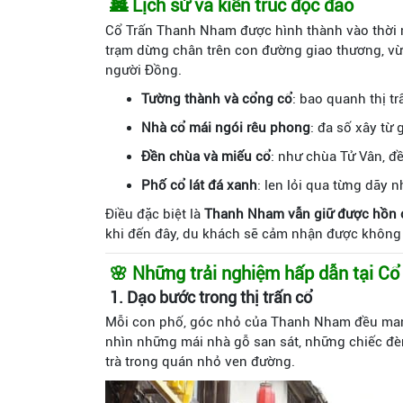
🏯 Lịch sử và kiến trúc độc đáo
Cổ Trấn Thanh Nham được hình thành vào thời nhà
trạm dừng chân trên con đường giao thương, vừa
người Đồng.
Tường thành và cổng cổ
: bao quanh thị tr
Nhà cổ mái ngói rêu phong
: đa số xây từ
Đền chùa và miếu cổ
: như chùa Tử Vân, đ
Phố cổ lát đá xanh
: len lỏi qua từng dãy 
Điều đặc biệt là
Thanh Nham vẫn giữ được hồn cố
khi đến đây, du khách sẽ cảm nhận được không 
🌸 Những trải nghiệm hấp dẫn tại C
1. Dạo bước trong thị trấn cổ
Mỗi con phố, góc nhỏ của Thanh Nham đều mang
nhìn những mái nhà gỗ san sát, những chiếc đèn
trà trong quán nhỏ ven đường.