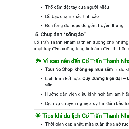
Thổ cẩm dệt tay của người Miêu
Đồ bạc chạm khắc tinh xảo
Đèn lồng đỏ hoặc đồ gốm truyền thống
5. Chụp ảnh “sống ảo”
Cổ Trấn Thanh Nham là thiên đường cho những a
nhạt hay đêm xuống lung linh ánh đèn, thị trấn
🏞 Vì sao nên đến Cổ Trấn Thanh Nh
Tour No Shop, không ép mua sắm
→ du kh
Lịch trình kết hợp:
Quý Dương hiện đại – 
sắc
.
Hướng dẫn viên giàu kinh nghiệm, am hiểu
Dịch vụ chuyên nghiệp, uy tín, đảm bảo h
🌟 Tips khi du lịch Cổ Trấn Thanh N
Thời gian đẹp nhất: mùa xuân (hoa nở rực 