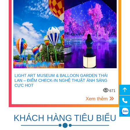
LIGHT ART MUSEUM & BALLOON GARDEN THÁI
LAN – ĐIỂM CHECK-IN NGHỆ THUẬT ÁNH SÁNG
CỰC HOT
671
Xem thêm
KHÁCH HÀNG TIÊU BIỂU