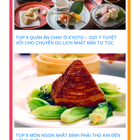
TOP 9 QUÁN ĂN CHAY Ở KYOTO – GỢI Ý TUYỆT
VỜI CHO CHUYẾN DU LỊCH NHẬT BẢN TỰ TÚC
TOP 8 MÓN NGON NHẤT ĐỊNH PHẢI THỬ KHI ĐẾN