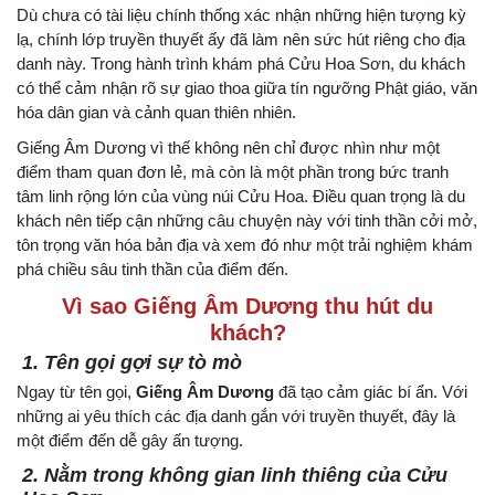
Dù chưa có tài liệu chính thống xác nhận những hiện tượng kỳ
lạ, chính lớp truyền thuyết ấy đã làm nên sức hút riêng cho địa
danh này. Trong hành trình khám phá Cửu Hoa Sơn, du khách
có thể cảm nhận rõ sự giao thoa giữa tín ngưỡng Phật giáo, văn
hóa dân gian và cảnh quan thiên nhiên.
Giếng Âm Dương vì thế không nên chỉ được nhìn như một
điểm tham quan đơn lẻ, mà còn là một phần trong bức tranh
tâm linh rộng lớn của vùng núi Cửu Hoa. Điều quan trọng là du
khách nên tiếp cận những câu chuyện này với tinh thần cởi mở,
tôn trọng văn hóa bản địa và xem đó như một trải nghiệm khám
phá chiều sâu tinh thần của điểm đến.
Vì sao Giếng Âm Dương thu hút du
khách?
1. Tên gọi gợi sự tò mò
Ngay từ tên gọi,
Giếng Âm Dương
đã tạo cảm giác bí ẩn. Với
những ai yêu thích các địa danh gắn với truyền thuyết, đây là
một điểm đến dễ gây ấn tượng.
2. Nằm trong không gian linh thiêng của Cửu