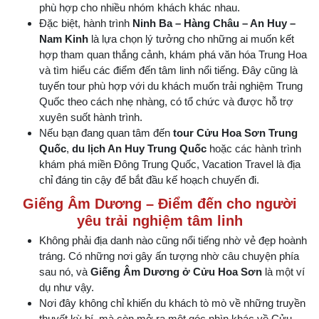
phù hợp cho nhiều nhóm khách khác nhau.
Đặc biệt, hành trình
Ninh Ba – Hàng Châu – An Huy –
Nam Kinh
là lựa chọn lý tưởng cho những ai muốn kết
hợp tham quan thắng cảnh, khám phá văn hóa Trung Hoa
và tìm hiểu các điểm đến tâm linh nổi tiếng. Đây cũng là
tuyến tour phù hợp với du khách muốn trải nghiệm Trung
Quốc theo cách nhẹ nhàng, có tổ chức và được hỗ trợ
xuyên suốt hành trình.
Nếu bạn đang quan tâm đến
tour Cửu Hoa Sơn Trung
Quốc
,
du lịch An Huy Trung Quốc
hoặc các hành trình
khám phá miền Đông Trung Quốc, Vacation Travel là địa
chỉ đáng tin cậy để bắt đầu kế hoạch chuyến đi.
Giếng Âm Dương – Điểm đến cho người
yêu trải nghiệm tâm linh
Không phải địa danh nào cũng nổi tiếng nhờ vẻ đẹp hoành
tráng. Có những nơi gây ấn tượng nhờ câu chuyện phía
sau nó, và
Giếng Âm Dương ở Cửu Hoa Sơn
là một ví
dụ như vậy.
Nơi đây không chỉ khiến du khách tò mò về những truyền
thuyết kỳ bí, mà còn mở ra một góc nhìn khác về Cửu