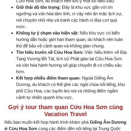
Cửu Hoa Sơn, du khách nên lưu ý một số điều sau:
Giữ thái độ tôn trọng:
Đây là khu vực gắn với tín
ngưỡng và văn hóa tâm linh, vì vậy nên ăn mặc lịch sự,
nói chuyện nhỏ nhẹ và tránh các hành vi đùa cợt quá
mức.
Không tự ý chạm vào hiện vật:
Nếu khu vực có biển
hướng dẫn hoặc giới hạn tham quan, du khách nên tuân
thủ để bảo vệ cảnh quan và không gian chung.
Tìm hiểu trước về Cửu Hoa Sơn:
Việc hiểu thêm về Địa
Tạng Vương Bồ Tát, lịch sử Phật giáo tại Cửu Hoa Sơn
và văn hóa hành hương sẽ giúp chuyến đi có chiều sâu
hơn.
Kết hợp nhiều điểm tham quan:
Ngoài Giếng Âm
Dương, du khách có thể ghé các ngôi chùa nổi tiếng, khu
phố Cửu Hoa, các tuyến leo núi và những điểm ngắm
cảnh tự nhiên quanh khu vực.
Gợi ý tour tham quan Cửu Hoa Sơn cùng
Vacation Travel
Nếu bạn muốn kết hợp hành trình khám phá
Giếng Âm Dương
ở Cửu Hoa Sơn
cùng các điểm đến nổi tiếng tại Trung Quốc