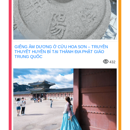
GIẾNG ÂM DƯƠNG Ở CỬU HOA SƠN – TRUYỀN
THUYẾT HUYỀN BÍ TẠI THÁNH ĐỊA PHẬT GIÁO
TRUNG QUỐC
432