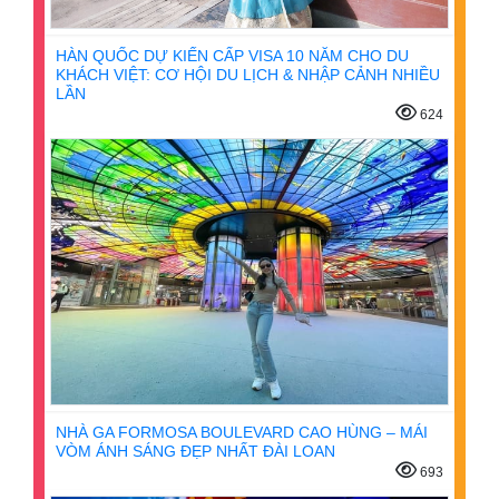
HÀN QUỐC DỰ KIẾN CẤP VISA 10 NĂM CHO DU
KHÁCH VIỆT: CƠ HỘI DU LỊCH & NHẬP CẢNH NHIỀU
LẦN
624
NHÀ GA FORMOSA BOULEVARD CAO HÙNG – MÁI
VÒM ÁNH SÁNG ĐẸP NHẤT ĐÀI LOAN
693