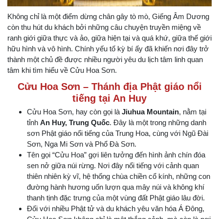
Không chỉ là một điểm dừng chân gây tò mò, Giếng Âm Dương
còn thu hút du khách bởi những câu chuyện truyền miệng về
ranh giới giữa thực và ảo, giữa hiện tại và quá khứ, giữa thế giới
hữu hình và vô hình. Chính yếu tố kỳ bí ấy đã khiến nơi đây trở
thành một chủ đề được nhiều người yêu du lịch tâm linh quan
tâm khi tìm hiểu về Cửu Hoa Sơn.
Cửu Hoa Sơn – Thánh địa Phật giáo nổi
tiếng tại An Huy
Cửu Hoa Sơn, hay còn gọi là
Jiuhua Mountain
, nằm tại
tỉnh
An Huy, Trung Quốc
. Đây là một trong những danh
sơn Phật giáo nổi tiếng của Trung Hoa, cùng với Ngũ Đài
Sơn, Nga Mi Sơn và Phổ Đà Sơn.
Tên gọi “Cửu Hoa” gợi liên tưởng đến hình ảnh chín đóa
sen nở giữa núi rừng. Nơi đây nổi tiếng với cảnh quan
thiên nhiên kỳ vĩ, hệ thống chùa chiền cổ kính, những con
đường hành hương uốn lượn qua mây núi và không khí
thanh tịnh đặc trưng của một vùng đất Phật giáo lâu đời.
Đối với nhiều Phật tử và du khách yêu văn hóa Á Đông,