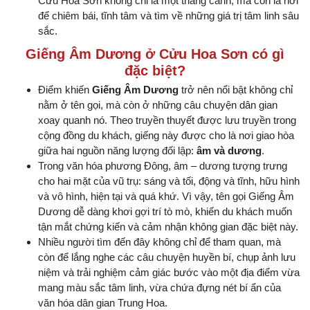
Cửu Hoa Sơn không chỉ là một thắng cảnh, mà còn là nơi
để chiêm bái, tĩnh tâm và tìm về những giá trị tâm linh sâu
sắc.
Giếng Âm Dương ở Cửu Hoa Sơn có gì
đặc biệt?
Điểm khiến
Giếng Âm Dương
trở nên nổi bật không chỉ
nằm ở tên gọi, mà còn ở những câu chuyện dân gian
xoay quanh nó. Theo truyền thuyết được lưu truyền trong
cộng đồng du khách, giếng này được cho là nơi giao hòa
giữa hai nguồn năng lượng đối lập:
âm và dương
.
Trong văn hóa phương Đông, âm – dương tượng trưng
cho hai mặt của vũ trụ: sáng và tối, động và tĩnh, hữu hình
và vô hình, hiện tại và quá khứ. Vì vậy, tên gọi Giếng Âm
Dương dễ dàng khơi gợi trí tò mò, khiến du khách muốn
tận mắt chứng kiến và cảm nhận không gian đặc biệt này.
Nhiều người tìm đến đây không chỉ để tham quan, mà
còn để lắng nghe các câu chuyện huyền bí, chụp ảnh lưu
niệm và trải nghiệm cảm giác bước vào một địa điểm vừa
mang màu sắc tâm linh, vừa chứa đựng nét bí ẩn của
văn hóa dân gian Trung Hoa.