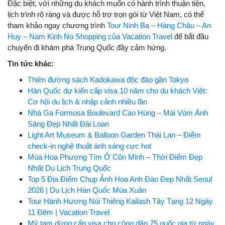
Đặc biệt, với những du khách muốn có hành trình thuận tiện,
lịch trình rõ ràng và được hỗ trợ trọn gói từ Việt Nam, có thể
tham khảo ngay chương trình
Tour Ninh Ba – Hàng Châu – An
Huy – Nam Kinh No Shopping của Vacation Travel
để bắt đầu
chuyến đi khám phá Trung Quốc đầy cảm hứng.
Tin tức khác:
Thiên đường sách Kadokawa độc đáo gần Tokyo
Hàn Quốc dự kiến cấp visa 10 năm cho du khách Việt:
Cơ hội du lịch & nhập cảnh nhiều lần
Nhà Ga Formosa Boulevard Cao Hùng – Mái Vòm Ánh
Sáng Đẹp Nhất Đài Loan
Light Art Museum & Balloon Garden Thái Lan – Điểm
check-in nghệ thuật ánh sáng cực hot
Mùa Hoa Phượng Tím Ở Côn Minh – Thời Điểm Đẹp
Nhất Du Lịch Trung Quốc
Top 5 Địa Điểm Chụp Ảnh Hoa Anh Đào Đẹp Nhất Seoul
2026 | Du Lịch Hàn Quốc Mùa Xuân
Tour Hành Hương Núi Thiêng Kailash Tây Tạng 12 Ngày
11 Đêm | Vacation Travel
Mỹ tạm dừng cấp visa cho công dân 75 quốc gia từ ngày