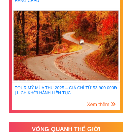
HÀNG CHÂU
TOUR MỸ MÙA THU 2025 – GIÁ CHỈ TỪ 53.900.000Đ
| LỊCH KHỞI HÀNH LIÊN TỤC
Xem thêm
VÒNG QUANH THẾ GIỚI