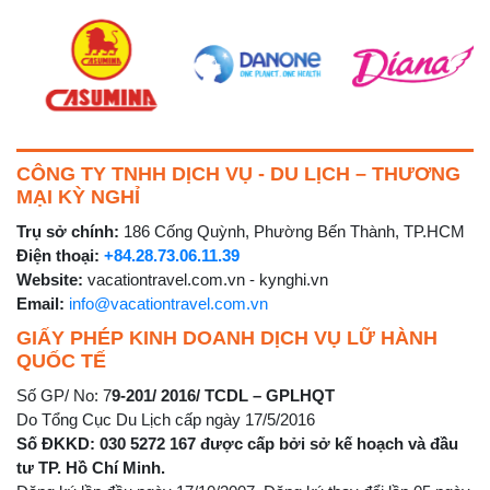
CÔNG TY TNHH DỊCH VỤ - DU LỊCH – THƯƠNG
MẠI KỲ NGHỈ
Trụ sở chính:
186 Cống Quỳnh, Phường Bến Thành, TP.HCM
Điện thoại:
+84.28.73.06.11.39
Website:
vacationtravel.com.vn - kynghi.vn
Email:
info@vacationtravel.com.vn
GIẤY PHÉP KINH DOANH DỊCH VỤ LỮ HÀNH
QUỐC TẾ
Số GP/ No: 7
9-201/ 2016/ TCDL – GPLHQT
Do Tổng Cục Du Lịch cấp ngày 17/5/2016
Số ĐKKD: 030 5272 167 được cấp bởi sở kế hoạch và đầu
tư TP. Hồ Chí Minh.