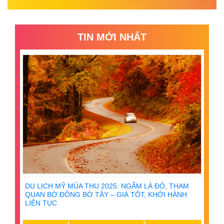
TIN MỚI NHẤT
DU LỊCH MỸ MÙA THU 2025: NGẮM LÁ ĐỎ, THAM
QUAN BỜ ĐÔNG BỜ TÂY – GIÁ TỐT, KHỞI HÀNH
LIÊN TỤC