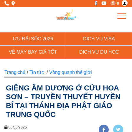
0
ƯU ĐÃI SỐC 2026
DỊCH VỤ VISA
VÉ MÁY BAY GIÁ TỐT
DỊCH VỤ DU HỌC
Trang chủ
/
Tin tức
/
Vòng quanh thế giới
GIẾNG ÂM DƯƠNG Ở CỬU HOA
SƠN – TRUYỀN THUYẾT HUYỀN
BÍ TẠI THÁNH ĐỊA PHẬT GIÁO
TRUNG QUỐC
03/06/2026