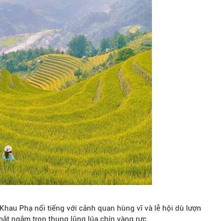
 Khau Phạ nổi tiếng với cảnh quan hùng vĩ và lễ hội dù lượn
ắt ngắm trọn thung lũng lúa chín vàng rực.