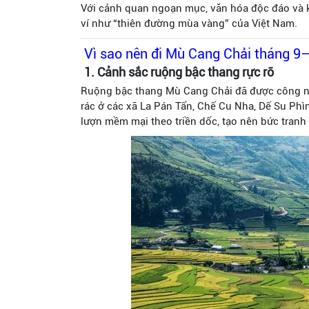
Với cảnh quan ngoạn mục, văn hóa độc đáo và k
ví như “thiên đường mùa vàng” của Việt Nam.
Vì sao nên đi Mù Cang Chải tháng 9
1. Cảnh sắc ruộng bậc thang rực rỡ
Ruộng bậc thang Mù Cang Chải đã được công 
rác ở các xã La Pán Tẩn, Chế Cu Nha, Dế Su Phì
lượn mềm mại theo triền dốc, tạo nên bức tranh