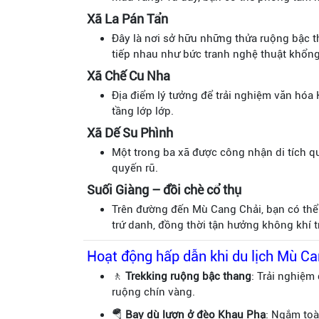
Xã La Pán Tẩn
Đây là nơi sở hữu những thửa ruộng bậc 
tiếp nhau như bức tranh nghệ thuật khổng 
Xã Chế Cu Nha
Địa điểm lý tưởng để trải nghiệm văn hó
tầng lớp lớp.
Xã Dế Su Phình
Một trong ba xã được công nhận di tích 
quyến rũ.
Suối Giàng – đồi chè cổ thụ
Trên đường đến Mù Cang Chải, bạn có thể
trứ danh, đồng thời tận hưởng không khí t
Hoạt động hấp dẫn khi du lịch Mù Ca
🚶
Trekking ruộng bậc thang
: Trải nghiệm
ruộng chín vàng.
🪂
Bay dù lượn ở đèo Khau Phạ
: Ngắm toà