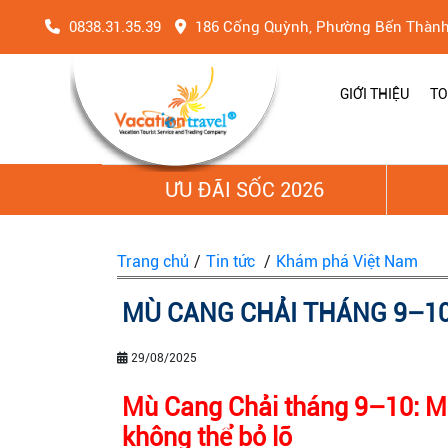
0838.31.35.39
186 Cống Quỳnh, Phường Bến Thàn
GIỚI THIỆU
TO
ƯU ĐÃI SỐC 2026
Trang chủ
/
Tin tức
/
Khám phá Việt Nam
MÙ CANG CHẢI THÁNG 9–10
29/08/2025
Mù Cang Chải tháng 9–10: Mù
không thể bỏ lỡ