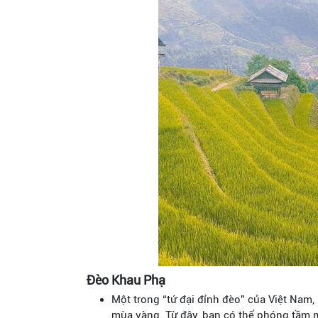
Đèo Khau Phạ
Một trong “tứ đại đỉnh đèo” của Việt Nam,
mùa vàng. Từ đây, bạn có thể phóng tầm m