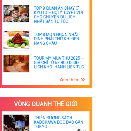
TOP 9 QUÁN ĂN CHAY Ở
KYOTO – GỢI Ý TUYỆT VỜI
CHO CHUYẾN DU LỊCH
NHẬT BẢN TỰ TÚC
TOP 8 MÓN NGON NHẤT
ĐỊNH PHẢI THỬ KHI ĐẾN
HÀNG CHÂU
TOUR MỸ MÙA THU 2025 –
GIÁ CHỈ TỪ 53.900.000Đ |
LỊCH KHỞI HÀNH LIÊN TỤC
Xem thêm
VÒNG QUANH THẾ GIỚI
THIÊN ĐƯỜNG SÁCH
KADOKAWA ĐỘC ĐÁO GẦN
TOKYO