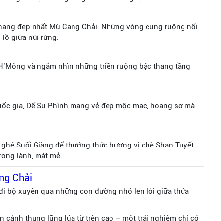
thang đẹp nhất Mù Cang Chải. Những vòng cung ruộng nối
lồ giữa núi rừng.
a H’Mông và ngắm nhìn những triền ruộng bậc thang tầng
quốc gia, Dế Su Phình mang vẻ đẹp mộc mạc, hoang sơ mà
 ghé Suối Giàng để thưởng thức hương vị chè Shan Tuyết
rong lành, mát mẻ.
ng Chải
 đi bộ xuyên qua những con đường nhỏ len lỏi giữa thửa
n cảnh thung lũng lúa từ trên cao – một trải nghiệm chỉ có