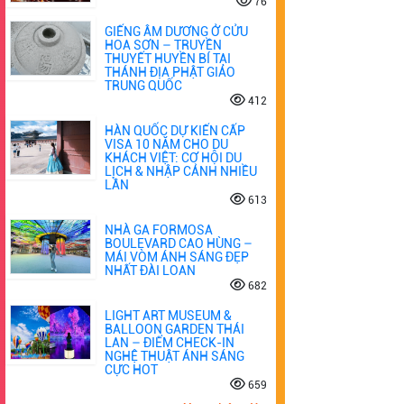
76
GIẾNG ÂM DƯƠNG Ở CỬU
HOA SƠN – TRUYỀN
THUYẾT HUYỀN BÍ TẠI
THÁNH ĐỊA PHẬT GIÁO
TRUNG QUỐC
412
HÀN QUỐC DỰ KIẾN CẤP
VISA 10 NĂM CHO DU
KHÁCH VIỆT: CƠ HỘI DU
LỊCH & NHẬP CẢNH NHIỀU
LẦN
613
NHÀ GA FORMOSA
BOULEVARD CAO HÙNG –
MÁI VÒM ÁNH SÁNG ĐẸP
NHẤT ĐÀI LOAN
682
LIGHT ART MUSEUM &
BALLOON GARDEN THÁI
LAN – ĐIỂM CHECK-IN
NGHỆ THUẬT ÁNH SÁNG
CỰC HOT
659