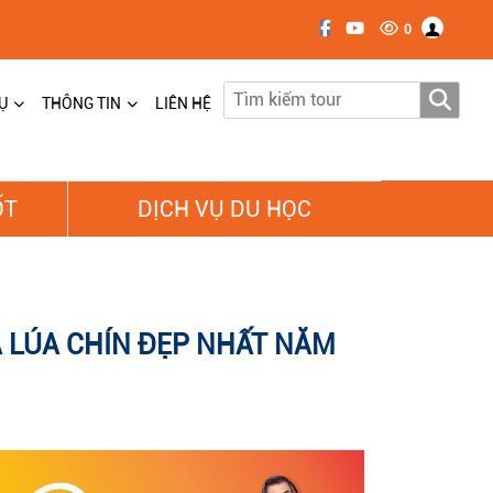
0
Ụ
THÔNG TIN
LIÊN HỆ
ỐT
DỊCH VỤ DU HỌC
A LÚA CHÍN ĐẸP NHẤT NĂM