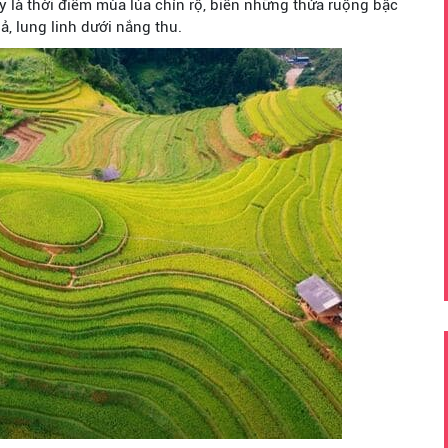
 là thời điểm mùa lúa chín rộ, biến những thửa ruộng bậc
, lung linh dưới nắng thu.