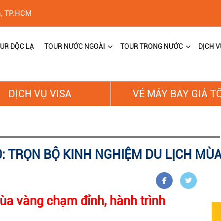
h, TP.HCM
UR ĐỘC LẠ
TOUR NƯỚC NGOÀI
TOUR TRONG NƯỚC
DỊCH V
DỊCH VỤ VISA
VÉ MÁY BAY GIÁ T
: TRỌN BỘ KINH NGHIỆM DU LỊCH MÙ
a vàng chạm đỉnh, hành trình