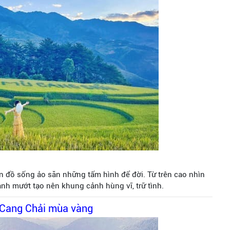
ín đồ sống ảo săn những tấm hình để đời. Từ trên cao nhìn
nh mướt tạo nên khung cảnh hùng vĩ, trữ tình.
 Cang Chải mùa vàng