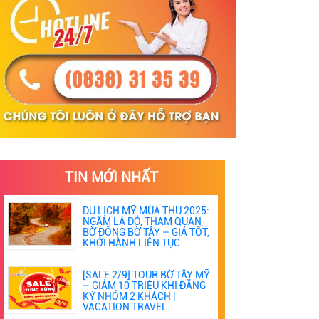
TIN MỚI NHẤT
DU LỊCH MỸ MÙA THU 2025:
NGẮM LÁ ĐỎ, THAM QUAN
BỜ ĐÔNG BỜ TÂY – GIÁ TỐT,
KHỞI HÀNH LIÊN TỤC
[SALE 2/9] TOUR BỜ TÂY MỸ
– GIẢM 10 TRIỆU KHI ĐĂNG
KÝ NHÓM 2 KHÁCH |
VACATION TRAVEL