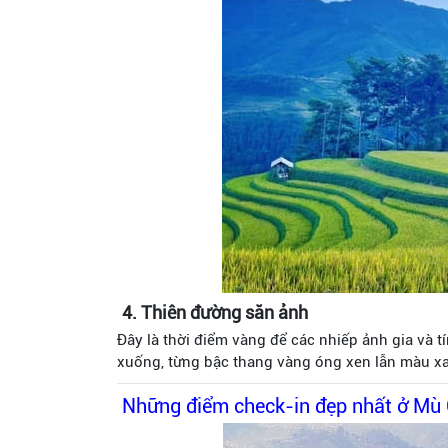
4. Thiên đường săn ảnh
Đây là thời điểm vàng để các nhiếp ảnh gia và t
xuống, từng bậc thang vàng óng xen lẫn màu xa
Những điểm check-in đẹp nhất ở Mù