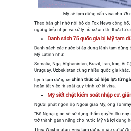
Mỹ sẽ tạm dừng cấp visa cho 75 q
Theo bản ghi nhớ nội bộ do Fox News công bố, 
ngừng tiếp nhận và xử lý hồ sơ xin thị thực từ
Danh sách 75 quốc gia bị Mỹ tạm d
Danh sách các nước bị áp dụng lệnh tạm dừng b
Mỹ Latinh như:
Somalia, Nga, Afghanistan, Brazil, Iran, Iraq, Ai
Uruguay, Uzbekistan cùng nhiều quốc gia khác.
Lệnh tạm dừng sẽ
chính thức có hiệu lực từ ngà
hoàn tất việc rà soát quy trình xử lý visa.
Mỹ siết chặt kiểm soát nhập cư, gi
Người phát ngôn Bộ Ngoại giao Mỹ, ông Tommy P
“Bộ Ngoại giao sẽ sử dụng thẩm quyền lâu nay 
trở thành gánh nặng cho nước Mỹ và lợi dụng h
Theo Washington, việc tạm dừng nhập cư từ 75 