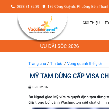
0838.31.35.39
186 Cống Quỳnh, Phường Bến Thàn
GIỚI THIỆU
TO
ƯU ĐÃI SỐC 2026
Trang chủ
/
Tin tức
/
Vòng quanh thế giới
MỸ TẠM DỪNG CẤP VISA CH
16/01/2026
Bộ Ngoại giao Mỹ vừa ra quyết định tạm dừng to
gia
, trong bối cảnh Washington siết chặt chính