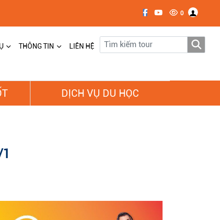
0
Ụ
THÔNG TIN
LIÊN HỆ
ỐT
DỊCH VỤ DU HỌC
/1