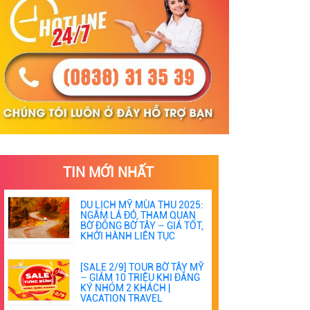
TIN MỚI NHẤT
DU LỊCH MỸ MÙA THU 2025:
NGẮM LÁ ĐỎ, THAM QUAN
BỜ ĐÔNG BỜ TÂY – GIÁ TỐT,
KHỞI HÀNH LIÊN TỤC
[SALE 2/9] TOUR BỜ TÂY MỸ
– GIẢM 10 TRIỆU KHI ĐĂNG
KÝ NHÓM 2 KHÁCH |
VACATION TRAVEL