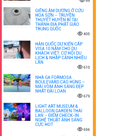
69
GIẾNG ÂM DƯƠNG Ở CỬU
HOA SƠN – TRUYỀN
THUYẾT HUYỀN BÍ TẠI
THÁNH ĐỊA PHẬT GIÁO
TRUNG QUỐC
405
HÀN QUỐC DỰ KIẾN CẤP
VISA 10 NĂM CHO DU
KHÁCH VIỆT: CƠ HỘI DU
LỊCH & NHẬP CẢNH NHIỀU
LẦN
610
NHÀ GA FORMOSA
BOULEVARD CAO HÙNG –
MÁI VÒM ÁNH SÁNG ĐẸP
NHẤT ĐÀI LOAN
679
LIGHT ART MUSEUM &
BALLOON GARDEN THÁI
LAN – ĐIỂM CHECK-IN
NGHỆ THUẬT ÁNH SÁNG
CỰC HOT
656