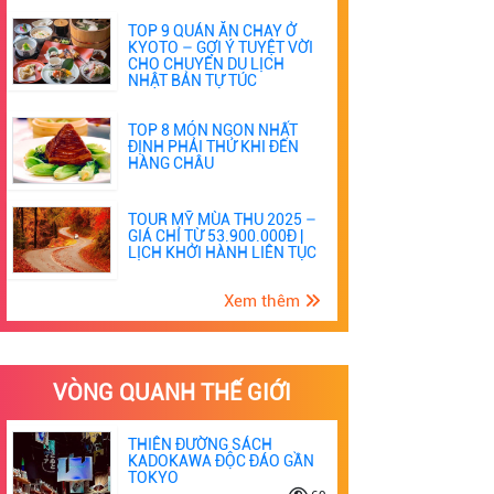
TOP 9 QUÁN ĂN CHAY Ở
KYOTO – GỢI Ý TUYỆT VỜI
CHO CHUYẾN DU LỊCH
NHẬT BẢN TỰ TÚC
TOP 8 MÓN NGON NHẤT
ĐỊNH PHẢI THỬ KHI ĐẾN
HÀNG CHÂU
TOUR MỸ MÙA THU 2025 –
GIÁ CHỈ TỪ 53.900.000Đ |
LỊCH KHỞI HÀNH LIÊN TỤC
Xem thêm
VÒNG QUANH THẾ GIỚI
THIÊN ĐƯỜNG SÁCH
KADOKAWA ĐỘC ĐÁO GẦN
TOKYO