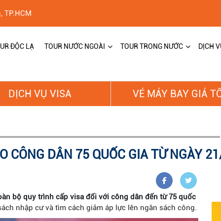
h, TP.HCM
UR ĐỘC LẠ
TOUR NƯỚC NGOÀI
TOUR TRONG NƯỚC
DỊCH V
DỊCH VỤ VISA
VÉ MÁY BAY GIÁ T
O CÔNG DÂN 75 QUỐC GIA TỪ NGÀY 21
àn bộ quy trình cấp visa đối với công dân đến từ 75 quốc
 sách nhập cư và tìm cách giảm áp lực lên ngân sách công.