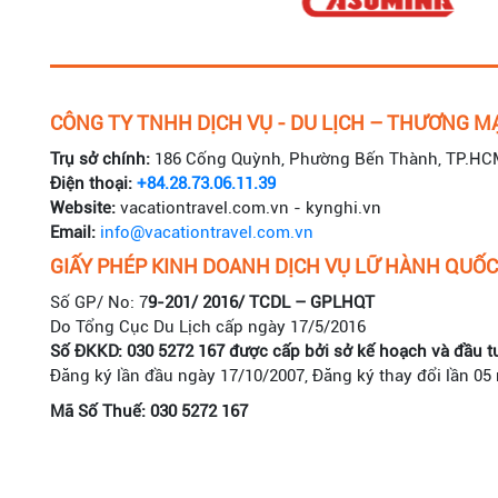
CÔNG TY TNHH DỊCH VỤ - DU LỊCH – THƯƠNG MẠ
Trụ sở chính:
186 Cống Quỳnh, Phường Bến Thành, TP.HC
Điện thoại:
+84.28.73.06.11.39
Website:
vacationtravel.com.vn - kynghi.vn
Email:
info@vacationtravel.com.vn
GIẤY PHÉP KINH DOANH DỊCH VỤ LỮ HÀNH QUỐC
Số GP/ No: 7
9-201/ 2016/ TCDL – GPLHQT
Do Tổng Cục Du Lịch cấp ngày 17/5/2016
Số ĐKKD: 030 5272 167 được cấp bởi sở kế hoạch và đầu t
Đăng ký lần đầu ngày 17/10/2007, Đăng ký thay đổi lần 05
Mã Số Thuế: 030 5272 167