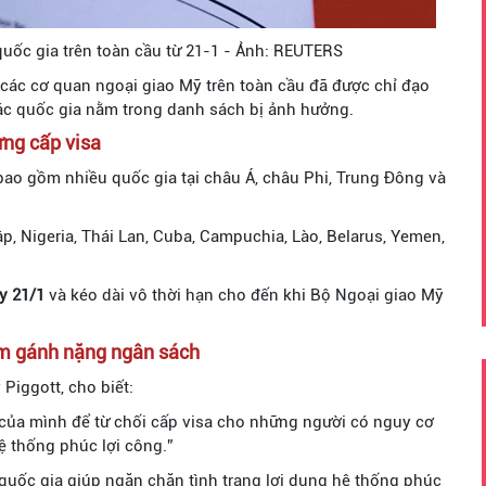
uốc gia trên toàn cầu từ 21-1 - Ảnh: REUTERS
các cơ quan ngoại giao Mỹ trên toàn cầu đã được chỉ đạo
 các quốc gia nằm trong danh sách bị ảnh hưởng.
ừng cấp visa
ao gồm nhiều quốc gia tại châu Á, châu Phi, Trung Đông và
 Cập, Nigeria, Thái Lan, Cuba, Campuchia, Lào, Belarus, Yemen,
y 21/1
và kéo dài vô thời hạn cho đến khi Bộ Ngoại giao Mỹ
ảm gánh nặng ngân sách
iggott, cho biết:
của mình để từ chối cấp visa cho những người có nguy cơ
ệ thống phúc lợi công.”
quốc gia giúp ngăn chặn tình trạng lợi dụng hệ thống phúc