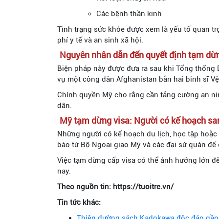
Các bệnh thần kinh
Tình trạng sức khỏe được xem là yếu tố quan tr
phí y tế và an sinh xã hội.
Nguyên nhân dẫn đến quyết định tạm dừn
Biện pháp này được đưa ra sau khi Tổng thống 
vụ một công dân Afghanistan bắn hai binh sĩ Vệ
Chính quyền Mỹ cho rằng cần tăng cường an ni
dân.
Mỹ tạm dừng visa: Người có kế hoạch sa
Những người có kế hoạch du lịch, học tập hoặc l
báo từ Bộ Ngoại giao Mỹ và các đại sứ quán để 
Việc tạm dừng cấp visa có thể ảnh hưởng lớn đế
nay.
Theo nguồn tin: https://tuoitre.vn/
Tin tức khác:
Thiên đường sách Kadokawa độc đáo gần