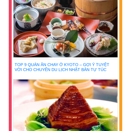
TOP 9 QUÁN ĂN CHAY Ở KYOTO – GỢI Ý TUYỆT
VỜI CHO CHUYẾN DU LỊCH NHẬT BẢN TỰ TÚC