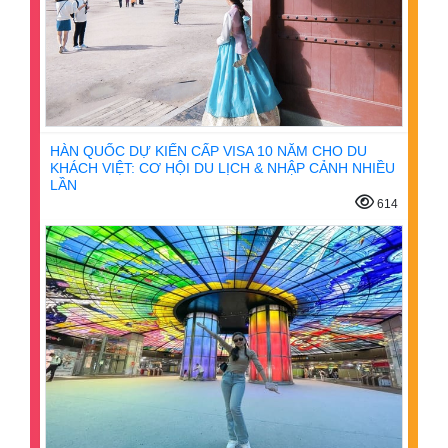
HÀN QUỐC DỰ KIẾN CẤP VISA 10 NĂM CHO DU
KHÁCH VIỆT: CƠ HỘI DU LỊCH & NHẬP CẢNH NHIỀU
LẦN
614