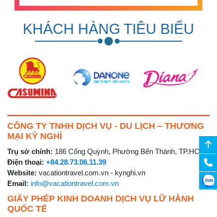
KHÁCH HÀNG TIÊU BIỂU
CÔNG TY TNHH DỊCH VỤ - DU LỊCH – THƯƠNG
MẠI KỲ NGHỈ
Trụ sở chính:
186 Cống Quỳnh, Phường Bến Thành, TP.HCM
Điện thoại:
+84.28.73.06.11.39
Website:
vacationtravel.com.vn - kynghi.vn
Email:
info@vacationtravel.com.vn
GIẤY PHÉP KINH DOANH DỊCH VỤ LỮ HÀNH
QUỐC TẾ