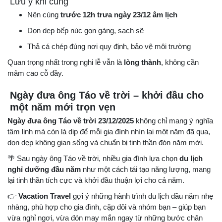
Lưu ý khi cúng
Nên cúng
trước 12h trưa ngày 23/12 âm lịch
Dọn dẹp bếp núc gọn gàng, sạch sẽ
Thả cá chép đúng nơi quy định, bảo vệ môi trường
Quan trọng nhất trong nghi lễ vẫn là
lòng thành
, không cần
mâm cao cỗ đầy.
Ngày đưa ông Táo về trời – khởi đầu cho
một năm mới trọn vẹn
Ngày đưa ông Táo về trời 23/12/2025
không chỉ mang ý nghĩa
tâm linh mà còn là dịp để mỗi gia đình nhìn lại một năm đã qua,
dọn dẹp không gian sống và chuẩn bị tinh thần đón năm mới.
🌴 Sau ngày ông Táo về trời, nhiều gia đình lựa chọn
du lịch
nghỉ dưỡng đầu năm
như một cách tái tạo năng lượng, mang
lại tinh thần tích cực và khởi đầu thuận lợi cho cả năm.
👉
Vacation Travel
gợi ý những hành trình du lịch đầu năm nhẹ
nhàng, phù hợp cho gia đình, cặp đôi và nhóm bạn – giúp bạn
vừa nghỉ ngơi, vừa đón may mắn ngay từ những bước chân