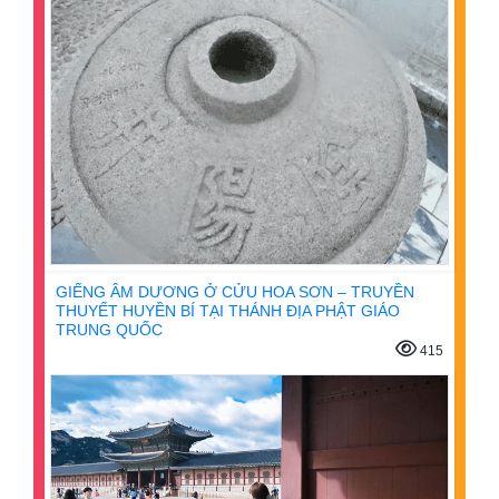
GIẾNG ÂM DƯƠNG Ở CỬU HOA SƠN – TRUYỀN
THUYẾT HUYỀN BÍ TẠI THÁNH ĐỊA PHẬT GIÁO
TRUNG QUỐC
415