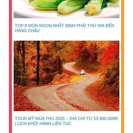
TOP 8 MÓN NGON NHẤT ĐỊNH PHẢI THỬ KHI ĐẾN
HÀNG CHÂU
TOUR MỸ MÙA THU 2025 – GIÁ CHỈ TỪ 53.900.000Đ
| LỊCH KHỞI HÀNH LIÊN TỤC