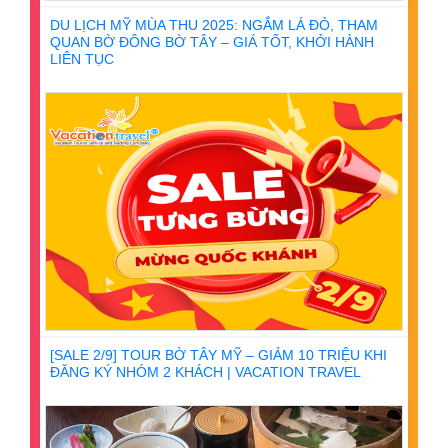
DU LỊCH MỸ MÙA THU 2025: NGẮM LÁ ĐỎ, THAM
QUAN BỜ ĐÔNG BỜ TÂY – GIÁ TỐT, KHỞI HÀNH
LIÊN TỤC
[SALE 2/9] TOUR BỜ TÂY MỸ – GIẢM 10 TRIỆU KHI
ĐĂNG KÝ NHÓM 2 KHÁCH | VACATION TRAVEL