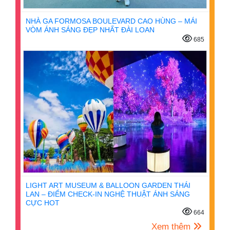
NHÀ GA FORMOSA BOULEVARD CAO HÙNG – MÁI
VÒM ÁNH SÁNG ĐẸP NHẤT ĐÀI LOAN
685
LIGHT ART MUSEUM & BALLOON GARDEN THÁI
LAN – ĐIỂM CHECK-IN NGHỆ THUẬT ÁNH SÁNG
CỰC HOT
664
Xem thêm