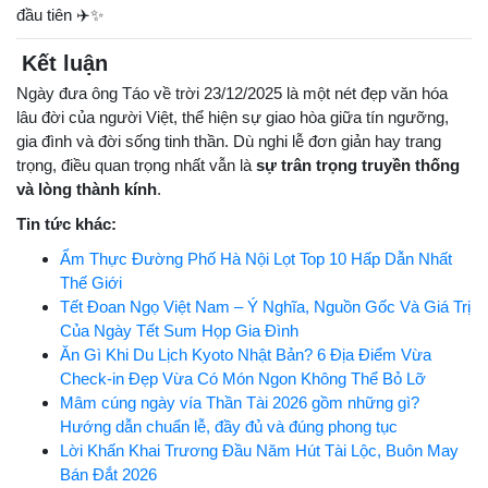
đầu tiên ✈️✨
Kết luận
Ngày đưa ông Táo về trời 23/12/2025 là một nét đẹp văn hóa
lâu đời của người Việt, thể hiện sự giao hòa giữa tín ngưỡng,
gia đình và đời sống tinh thần. Dù nghi lễ đơn giản hay trang
trọng, điều quan trọng nhất vẫn là
sự trân trọng truyền thống
và lòng thành kính
.
Tin tức khác:
Ẩm Thực Đường Phố Hà Nội Lọt Top 10 Hấp Dẫn Nhất
Thế Giới
Tết Đoan Ngọ Việt Nam – Ý Nghĩa, Nguồn Gốc Và Giá Trị
Của Ngày Tết Sum Họp Gia Đình
Ăn Gì Khi Du Lịch Kyoto Nhật Bản? 6 Địa Điểm Vừa
Check-in Đẹp Vừa Có Món Ngon Không Thể Bỏ Lỡ
Mâm cúng ngày vía Thần Tài 2026 gồm những gì?
Hướng dẫn chuẩn lễ, đầy đủ và đúng phong tục
Lời Khấn Khai Trương Đầu Năm Hút Tài Lộc, Buôn May
Bán Đắt 2026