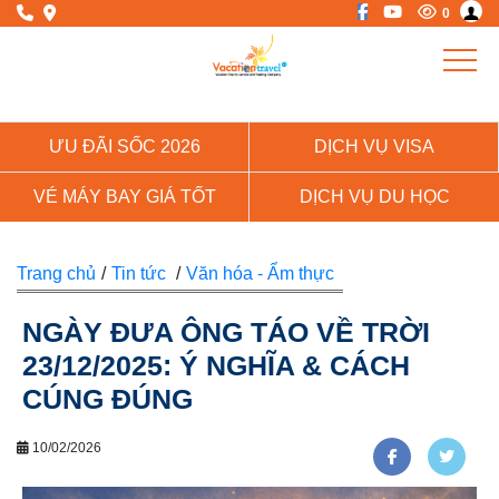
0
ƯU ĐÃI SỐC 2026
DỊCH VỤ VISA
VÉ MÁY BAY GIÁ TỐT
DỊCH VỤ DU HỌC
Trang chủ
/
Tin tức
/
Văn hóa - Ẩm thực
NGÀY ĐƯA ÔNG TÁO VỀ TRỜI
23/12/2025: Ý NGHĨA & CÁCH
CÚNG ĐÚNG
10/02/2026