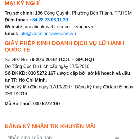
MẠI KỲ NGHỈ
Trụ sở chính:
186 Cống Quỳnh, Phường Bến Thành, TP.HCM
Điện thoại:
+84.28.73.06.11.39
Website:
vacationtravel.com.vn - kynghi.vn
Email:
info@vacationtravel.com.vn
GIẤY PHÉP KINH DOANH DỊCH VỤ LỮ HÀNH
QUỐC TẾ
Số GP/ No: 7
9-201/ 2016/ TCDL – GPLHQT
Do Tổng Cục Du Lịch cấp ngày 17/5/2016
Số ĐKKD: 030 5272 167 được cấp bởi sở kế hoạch và đầu
tư TP. Hồ Chí Minh.
Đăng ký lần đầu ngày 17/10/2007, Đăng ký thay đổi lần 05 ngày
09/01/2016
Mã Số Thuế: 030 5272 167
ĐĂNG KÝ NHẬN TIN KHUYẾN MÃI
Gửi