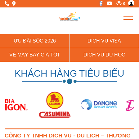
0
ƯU ĐÃI SỐC 2026
DỊCH VỤ VISA
VÉ MÁY BAY GIÁ TỐT
DỊCH VỤ DU HỌC
KHÁCH HÀNG TIÊU BIỂU
CÔNG TY TNHH DỊCH VỤ - DU LỊCH – THƯƠNG