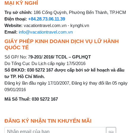
MẠI KỲ NGHỈ
Trụ sở chính:
186 Cống Quỳnh, Phường Bến Thành, TP.HCM
Điện thoại:
+84.28.73.06.11.39
Website:
vacationtravel.com.vn - kynghi.vn
Email:
info@vacationtravel.com.vn
GIẤY PHÉP KINH DOANH DỊCH VỤ LỮ HÀNH
QUỐC TẾ
Số GP/ No: 7
9-201/ 2016/ TCDL – GPLHQT
Do Tổng Cục Du Lịch cấp ngày 17/5/2016
Số ĐKKD: 030 5272 167 được cấp bởi sở kế hoạch và đầu
tư TP. Hồ Chí Minh.
Đăng ký lần đầu ngày 17/10/2007, Đăng ký thay đổi lần 05 ngày
09/01/2016
Mã Số Thuế: 030 5272 167
ĐĂNG KÝ NHẬN TIN KHUYẾN MÃI
Gửi