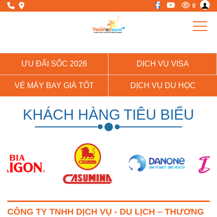
0
ƯU ĐÃI SỐC 2026
DỊCH VỤ VISA
VÉ MÁY BAY GIÁ TỐT
DỊCH VỤ DU HỌC
KHÁCH HÀNG TIÊU BIỂU
CÔNG TY TNHH DỊCH VỤ - DU LỊCH – THƯƠNG