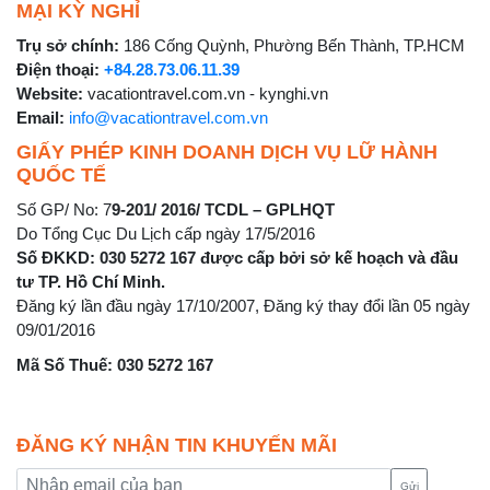
MẠI KỲ NGHỈ
Trụ sở chính:
186 Cống Quỳnh, Phường Bến Thành, TP.HCM
Điện thoại:
+84.28.73.06.11.39
Website:
vacationtravel.com.vn - kynghi.vn
Email:
info@vacationtravel.com.vn
GIẤY PHÉP KINH DOANH DỊCH VỤ LỮ HÀNH
QUỐC TẾ
Số GP/ No: 7
9-201/ 2016/ TCDL – GPLHQT
Do Tổng Cục Du Lịch cấp ngày 17/5/2016
Số ĐKKD: 030 5272 167 được cấp bởi sở kế hoạch và đầu
tư TP. Hồ Chí Minh.
Đăng ký lần đầu ngày 17/10/2007, Đăng ký thay đổi lần 05 ngày
09/01/2016
Mã Số Thuế: 030 5272 167
ĐĂNG KÝ NHẬN TIN KHUYẾN MÃI
Gửi