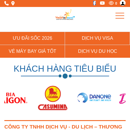
0
ƯU ĐÃI SỐC 2026
DỊCH VỤ VISA
VÉ MÁY BAY GIÁ TỐT
DỊCH VỤ DU HỌC
KHÁCH HÀNG TIÊU BIỂU
CÔNG TY TNHH DỊCH VỤ - DU LỊCH – THƯƠNG