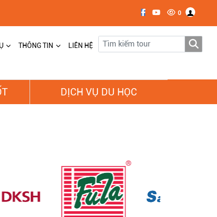
0
Ụ
THÔNG TIN
LIÊN HỆ
ỐT
DỊCH VỤ DU HỌC