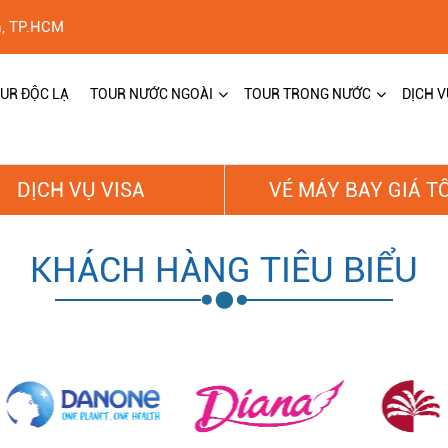
h, TP.HCM
UR ĐỘC LẠ
TOUR NƯỚC NGOÀI
TOUR TRONG NƯỚC
DỊCH V
DỊCH VỤ VISA
VÉ MÁY BAY GIÁ T
KHÁCH HÀNG TIÊU BIỂU