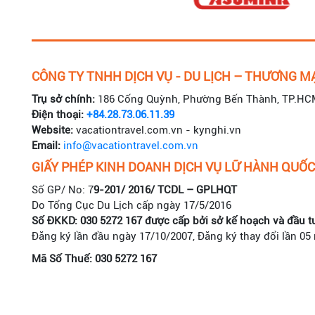
CÔNG TY TNHH DỊCH VỤ - DU LỊCH – THƯƠNG MẠ
Trụ sở chính:
186 Cống Quỳnh, Phường Bến Thành, TP.HC
Điện thoại:
+84.28.73.06.11.39
Website:
vacationtravel.com.vn - kynghi.vn
Email:
info@vacationtravel.com.vn
GIẤY PHÉP KINH DOANH DỊCH VỤ LỮ HÀNH QUỐC
Số GP/ No: 7
9-201/ 2016/ TCDL – GPLHQT
Do Tổng Cục Du Lịch cấp ngày 17/5/2016
Số ĐKKD: 030 5272 167 được cấp bởi sở kế hoạch và đầu t
Đăng ký lần đầu ngày 17/10/2007, Đăng ký thay đổi lần 05
Mã Số Thuế: 030 5272 167