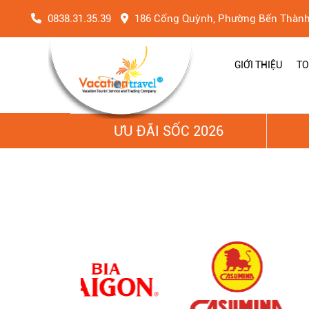
0838.31.35.39
186 Cống Quỳnh, Phường Bến Thàn
GIỚI THIỆU
TO
ƯU ĐÃI SỐC 2026