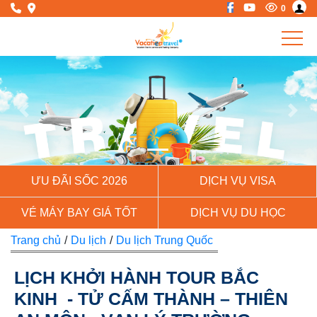
0
Previous
Next
ƯU ĐÃI SỐC 2026
DỊCH VỤ VISA
VÉ MÁY BAY GIÁ TỐT
DỊCH VỤ DU HỌC
Trang chủ
/
Du lịch
/
Du lịch Trung Quốc
LỊCH KHỞI HÀNH TOUR BẮC
KINH - TỬ CẤM THÀNH – THIÊN