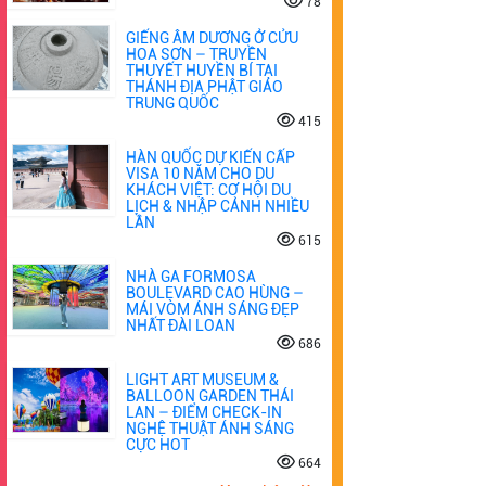
78
GIẾNG ÂM DƯƠNG Ở CỬU
HOA SƠN – TRUYỀN
THUYẾT HUYỀN BÍ TẠI
THÁNH ĐỊA PHẬT GIÁO
TRUNG QUỐC
415
HÀN QUỐC DỰ KIẾN CẤP
VISA 10 NĂM CHO DU
KHÁCH VIỆT: CƠ HỘI DU
LỊCH & NHẬP CẢNH NHIỀU
LẦN
615
NHÀ GA FORMOSA
BOULEVARD CAO HÙNG –
MÁI VÒM ÁNH SÁNG ĐẸP
NHẤT ĐÀI LOAN
686
LIGHT ART MUSEUM &
BALLOON GARDEN THÁI
LAN – ĐIỂM CHECK-IN
NGHỆ THUẬT ÁNH SÁNG
CỰC HOT
664