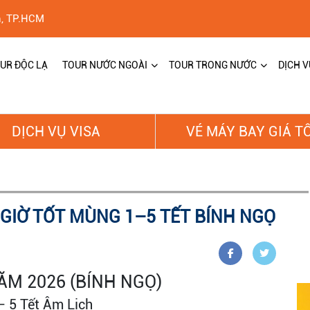
h, TP.HCM
UR ĐỘC LẠ
TOUR NƯỚC NGOÀI
TOUR TRONG NƯỚC
DỊCH V
DỊCH VỤ VISA
VÉ MÁY BAY GIÁ T
 GIỜ TỐT MÙNG 1–5 TẾT BÍNH NGỌ
ĂM 2026 (BÍNH NGỌ)
– 5 Tết Âm Lịch