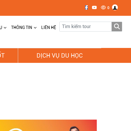
0
Ụ
THÔNG TIN
LIÊN HỆ
ỐT
DỊCH VỤ DU HỌC