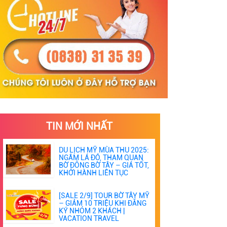
TIN MỚI NHẤT
DU LỊCH MỸ MÙA THU 2025:
NGẮM LÁ ĐỎ, THAM QUAN
BỜ ĐÔNG BỜ TÂY – GIÁ TỐT,
KHỞI HÀNH LIÊN TỤC
[SALE 2/9] TOUR BỜ TÂY MỸ
– GIẢM 10 TRIỆU KHI ĐĂNG
KÝ NHÓM 2 KHÁCH |
VACATION TRAVEL