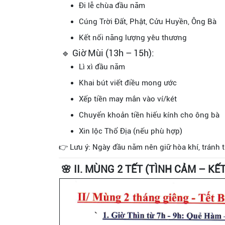
Đi lễ chùa đầu năm
Cúng Trời Đất, Phật, Cửu Huyền, Ông Bà
Kết nối năng lượng yêu thương
🔹 Giờ Mùi (13h – 15h):
Lì xì đầu năm
Khai bút viết điều mong ước
Xếp tiền may mắn vào ví/két
Chuyển khoản tiền hiếu kính cho ông bà
Xin lộc Thổ Địa (nếu phù hợp)
👉 Lưu ý: Ngày đầu năm nên giữ hòa khí, tránh tra
🌸 II. MÙNG 2 TẾT (TÌNH CẢM – KẾT