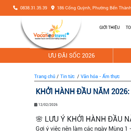
0838.31.35.39
186 Cống Quỳnh, Phường Bến Thàn
GIỚI THIỆU
TO
ƯU ĐÃI SỐC 2026
Trang chủ
/
Tin tức
/
Văn hóa - Ẩm thực
KHỞI HÀNH ĐẦU NĂM 2026:
12/02/2026
🌸 LƯU Ý KHỞI HÀNH ĐẦU N
Gợi ý việc nên làm các ngày Mùng 1 