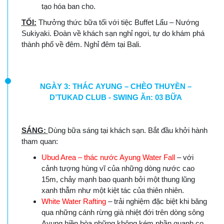
tạo hóa ban cho.
TỐI:
Thưởng thức bữa tối với tiệc Buffet Lẩu – Nướng
Sukiyaki. Đoàn về khách sạn nghỉ ngơi, tự do khám phá
thành phố về đêm. Nghỉ đêm tại Bali.
NGÀY 3: THÁC AYUNG – CHÈO THUYỀN –
D’TUKAD CLUB - SWING Ăn: 03 BỮA
SÁNG:
Dùng bữa sáng tại khách sạn. Bắt đầu khởi hành
tham quan:
Ubud Area – thác nước Ayung Water Fall
– với
cảnh tượng hùng vĩ của những dòng nước cao
15m, chảy mạnh bao quanh bởi một thung lũng
xanh thẫm như một kiệt tác của thiên nhiên.
White Water Rafting
– trải nghiệm đặc biệt khi băng
qua những cánh rừng già nhiệt đới trên dòng sông
Ayung hiền hòa những không kém phần quanh co