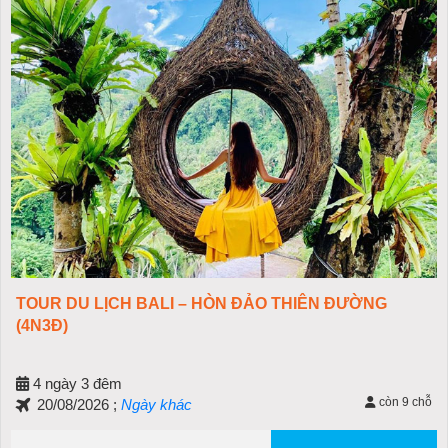
TOUR DU LỊCH BALI – HÒN ĐẢO THIÊN ĐƯỜNG
(4N3Đ)
4 ngày 3 đêm
còn 9 chỗ
20/08/2026 ;
Ngày khác