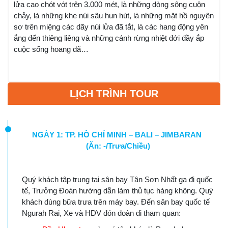
lửa cao chót vót trên 3.000 mét, là những dòng sông cuộn
chảy, là những khe núi sâu hun hút, là những mặt hồ nguyên
sơ trên miệng các dãy núi lửa đã tắt, là các hang động yên
ắng đến thiêng liêng và những cánh rừng nhiệt đới đầy ắp
cuộc sống hoang dã…
LỊCH TRÌNH TOUR
NGÀY 1: TP. HỒ CHÍ MINH – BALI – JIMBARAN
(Ăn: -/Trưa/Chiều)
Quý khách tập trung tại sân bay Tân Sơn Nhất ga đi quốc
tế, Trưởng Đoàn hướng dẫn làm thủ tục hàng không. Quý
khách dùng bữa trưa trên máy bay. Đến sân bay quốc tế
Ngurah Rai, Xe và HDV đón đoàn đi tham quan: