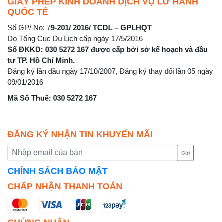
GIẤY PHÉP KINH DOANH DỊCH VỤ LỮ HÀNH
QUỐC TẾ
Số GP/ No: 7
9-201/ 2016/ TCDL – GPLHQT
Do Tổng Cục Du Lịch cấp ngày 17/5/2016
Số ĐKKD: 030 5272 167 được cấp bởi sở kế hoạch và đầu
tư TP. Hồ Chí Minh.
Đăng ký lần đầu ngày 17/10/2007, Đăng ký thay đổi lần 05 ngày
09/01/2016
Mã Số Thuế: 030 5272 167
ĐĂNG KÝ NHẬN TIN KHUYẾN MÃI
Gửi
CHÍNH SÁCH BẢO MẬT
CHẤP NHẬN THANH TOÁN