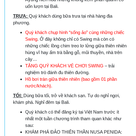
uốn lượn tại Bali.
TRƯA:
Quý khách dùng bữa trưa tại nhà hàng địa
phương.
Quý khách chụp hình “sống ảo” cùng những chiếc
Swing
. Ở đây không chỉ có Swing mà còn có
những chiếc lồng chim treo lơ lửng giữa thiên nhiên
hùng vĩ hay ấm trà bằng gỗ, mũi thuyền, nhà trên
cây…
TẶNG QUÝ KHÁCH VÉ CHƠI SWING
– trải
nghiệm trò đánh đu thiên đường.
Hồ bơi tràn giữa thiên nhiên (bao gồm 01 phần
nước/khách).
TỐI:
Dùng bữa tối, trở về khách sạn. Tự do nghỉ ngơi,
khám phá. Nghỉ đêm tại Bali.
Quý khách có thể đăng ký tại Việt Nam trước ít
nhất một tuần chương trình tham quan khác như
sau:
KHÁM PHÁ ĐẢO THIÊN THẦN NUSA PENIDA: