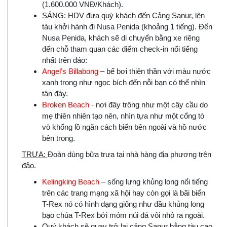
(1.600.000 VNĐ/Khách).
SÁNG: HDV đưa quý khách đến Cảng Sanur, lên
tàu khởi hành đi Nusa Penida (khoảng 1 tiếng). Đến
Nusa Penida, khách sẽ di chuyển bằng xe riêng
đến chỗ tham quan các điểm check-in nổi tiếng
nhất trên đảo:
Angel’s Billabong
– bể bơi thiên thần với màu nước
xanh trong như ngọc bích đến nỗi bạn có thể nhìn
tận đáy.
Broken Beach -
nơi đây trông như một cây cầu do
mẹ thiên nhiên tạo nên, nhìn tựa như một cổng tò
vò khổng lồ ngăn cách biển bên ngoài và hồ nước
bên trong.
TRƯA:
Đoàn dùng bữa trưa tại nhà hàng địa phương trên
đảo.
Kelingking Beach
– sống lưng khủng long nổi tiếng
trên các trang mạng xã hội hay còn gọi là bãi biển
T-Rex nó có hình dạng giống như đầu khủng long
bạo chúa T-Rex bởi mỏm núi đá vôi nhô ra ngoài.
Quý khách sẽ quay trở lại cảng Sanur bằng tàu cao