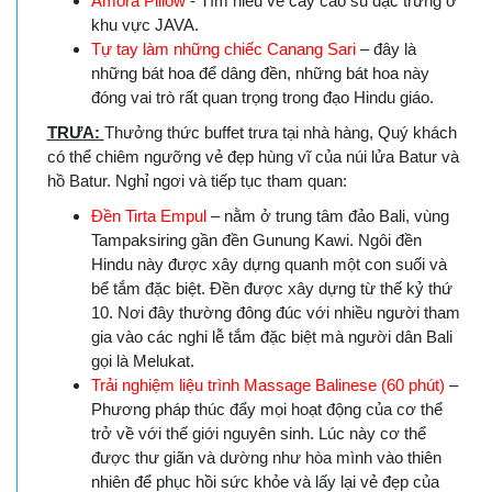
Amora Pillow
- Tìm hiểu về cây cao su đặc trưng ở
khu vực JAVA.
Tự tay làm những chiếc Canang Sari
– đây là
những bát hoa để dâng đền, những bát hoa này
đóng vai trò rất quan trọng trong đạo Hindu giáo.
TRƯA:
Thưởng thức buffet trưa tại nhà hàng, Quý khách
có thể chiêm ngưỡng vẻ đẹp hùng vĩ của núi lửa Batur và
hồ Batur. Nghỉ ngơi và tiếp tục tham quan:
Đền Tirta Empul
– nằm ở trung tâm đảo Bali, vùng
Tampaksiring gần đền Gunung Kawi. Ngôi đền
Hindu này được xây dựng quanh một con suối và
bể tắm đặc biệt. Đền được xây dựng từ thế kỷ thứ
10. Nơi đây thường đông đúc với nhiều người tham
gia vào các nghi lễ tắm đặc biệt mà người dân Bali
gọi là Melukat.
Trải nghiệm liệu trình Massage Balinese (60 phút)
–
Phương pháp thúc đẩy mọi hoạt động của cơ thể
trở về với thế giới nguyên sinh. Lúc này cơ thể
được thư giãn và dường như hòa mình vào thiên
nhiên để phục hồi sức khỏe và lấy lại vẻ đẹp của