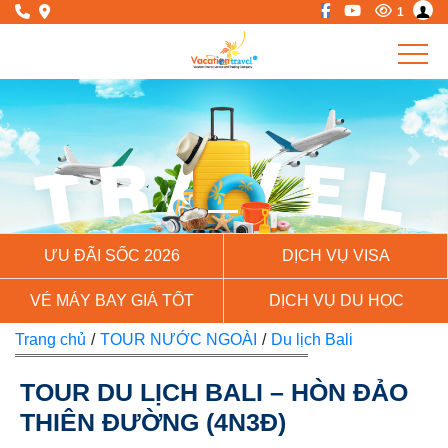
1
Previous
Next
ƯU ĐÃI SỐC 2026
DỊCH VỤ VISA
VÉ MÁY BAY GIÁ TỐT
DỊCH VỤ DU HỌC
Trang chủ
/
TOUR NƯỚC NGOÀI
/
Du lịch Bali
TOUR DU LỊCH BALI – HÒN ĐẢO
THIÊN ĐƯỜNG (4N3Đ)