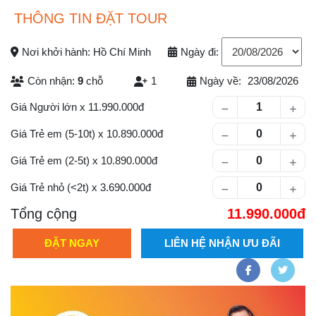
THÔNG TIN ĐẶT TOUR
Nơi khởi hành: Hồ Chí Minh
Ngày đi:
Còn nhận:
9
chỗ
1
Ngày về:
23/08/2026
Số lượng khách
Giá Người lớn
x
11.990.000
Giá Trẻ em (5-10t)
x
10.890.000
Giá Trẻ em (2-5t)
x
10.890.000
Giá Trẻ nhỏ (<2t)
x
3.690.000
Tổng cộng
11.990.000