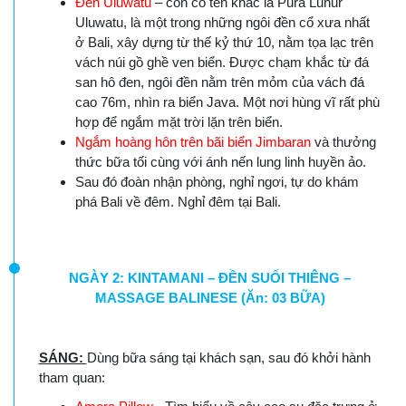
Đền Uluwatu
– còn có tên khác là Pura Luhur
Uluwatu, là một trong những ngôi đền cổ xưa nhất
ở Bali, xây dựng từ thế kỷ thứ 10, nằm tọa lạc trên
vách núi gồ ghề ven biển. Được chạm khắc từ đá
san hô đen, ngôi đền nằm trên mỏm của vách đá
cao 76m, nhìn ra biển Java. Một nơi hùng vĩ rất phù
hợp để ngắm mặt trời lặn trên biển.
Ngắm hoàng hôn trên bãi biển Jimbaran
và thưởng
thức bữa tối cùng với ánh nến lung linh huyền ảo.
Sau đó đoàn nhận phòng, nghỉ ngơi, tự do khám
phá Bali về đêm. Nghỉ đêm tại Bali.
NGÀY 2: KINTAMANI – ĐỀN SUỐI THIÊNG –
MASSAGE BALINESE (Ăn: 03 BỮA)
SÁNG:
Dùng bữa sáng tại khách sạn, sau đó khởi hành
tham quan: