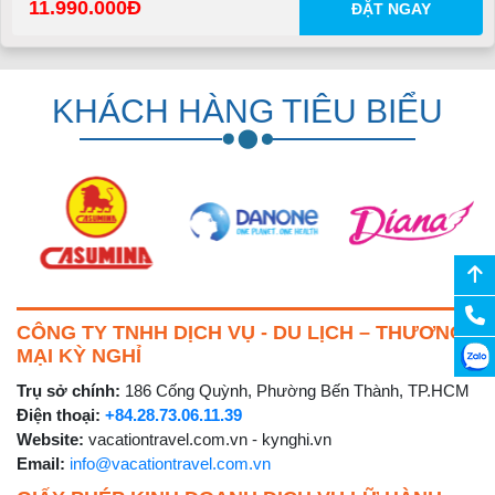
11.990.000
ĐẶT NGAY
KHÁCH HÀNG TIÊU BIỂU
CÔNG TY TNHH DỊCH VỤ - DU LỊCH – THƯƠNG
MẠI KỲ NGHỈ
Trụ sở chính:
186 Cống Quỳnh, Phường Bến Thành, TP.HCM
Điện thoại:
+84.28.73.06.11.39
Website:
vacationtravel.com.vn - kynghi.vn
Email:
info@vacationtravel.com.vn