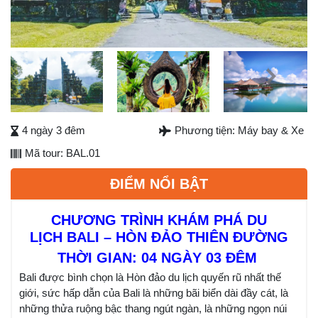
Next
4 ngày 3 đêm
Phương tiện: Máy bay & Xe
Mã tour: BAL.01
ĐIỂM NỔI BẬT
CHƯƠNG TRÌNH KHÁM PHÁ DU
LỊCH
BALI – HÒN ĐẢO THIÊN ĐƯỜNG
THỜI GIAN: 04 NGÀY 03 ĐÊM
Bali được bình chọn là Hòn đảo du lịch quyến rũ nhất thế
giới, sức hấp dẫn của Bali là những bãi biển dài đầy cát, là
những thửa ruộng bậc thang ngút ngàn, là những ngọn núi