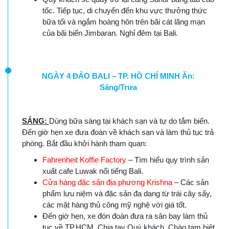
tốc. Tiếp tục, di chuyển đến khu vực thưởng thức
bữa tối và ngắm hoàng hôn trên bãi cát lãng mạn
của bãi biển Jimbaran. Nghỉ đêm tại Bali.
NGÀY 4 ĐẢO BALI – TP. HỒ CHÍ MINH Ăn:
Sáng/Trưa
SÁNG:
Dùng bữa sáng tại khách sạn và tự do tắm biển.
Đến giờ hẹn xe đưa đoàn về khách sạn và làm thủ tục trả
phòng. Bắt đầu khởi hành tham quan:
Fahrenheit Koffie Factory
– Tìm hiểu quy trình sản
xuất cafe Luwak nổi tiếng Bali.
Cửa hàng đặc sản địa phương Krishna
– Các sản
phẩm lưu niệm và đặc sản đa dạng từ trái cây sấy,
các mặt hàng thủ công mỹ nghệ với giá tốt.
Đến giờ hẹn, xe đón đoàn đưa ra sân bay làm thủ
tục về TP.HCM. Chia tay Quý khách. Chào tạm biệt