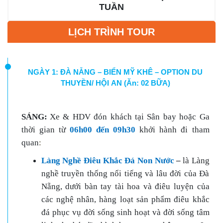
TUẦN
LỊCH TRÌNH TOUR
NGÀY 1: ĐÀ NẴNG – BIỂN MỸ KHÊ – OPTION DU
THUYỀN/ HỘI AN (Ăn: 02 BỮA)
SÁNG:
Xe & HDV đón khách tại Sân bay hoặc Ga
thời gian từ
06h00 đến 09h30
khởi hành đi tham
quan
:
Làng Nghề Điêu Khắc Đá Non Nước
–
là Làng
nghề truyền thống nổi tiếng và lâu đời của Đà
Nẵng, dưới bàn tay tài hoa và điêu luyện của
các nghệ nhân, hàng loạt sản phẩm điêu khắc
đá phục vụ đời sống sinh hoạt và đời sống tâm