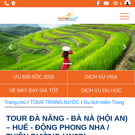
1
Previous
Next
ƯU ĐÃI SỐC 2026
DỊCH VỤ VISA
VÉ MÁY BAY GIÁ TỐT
DỊCH VỤ DU HỌC
Trang chủ
/
TOUR TRONG NƯỚC
/
Du lịch miền Trung
TOUR ĐÀ NẴNG - BÀ NÀ (HỘI AN)
– HUẾ - ĐỘNG PHONG NHA /