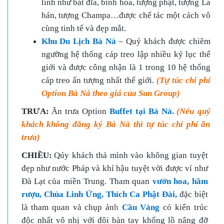
linh như bát đĩa, bình hoa, tượng phật, tượng La
hán, tượng Champa…được chế tác một cách vô
cùng tinh tế và đẹp mắt.
Khu Du Lịch Bà Nà
– Quý khách được chiêm
ngưỡng hệ thống cáp treo lập nhiều kỷ lục thế
giới và được công nhận là 1 trong 10 hệ thống
cáp treo ấn tượng nhất thế giới.
(Tự túc chi phí
Option Bà Nà theo giá của Sun Group)
TRƯA:
Ăn trưa Option
Buffet tại Bà Nà
.
(Nếu quý
khách không đăng ký Bà Nà thì tự túc chi phí ăn
trưa)
CHIỀU:
Qúy khách thả mình vào không gian tuyệt
đẹp như nước Pháp và khí hậu tuyệt vời được ví như
Đà Lạt của miền Trung. Tham quan
vườn hoa, hầm
rượu, Chùa Linh Ứng, Thích Ca Phật Đài,
đặc biệt
là tham quan và chụp ản
h
Cầu Vàng
có kiến trúc
độc nhất vô nhị với đôi bàn tay khổng lồ nâng đỡ