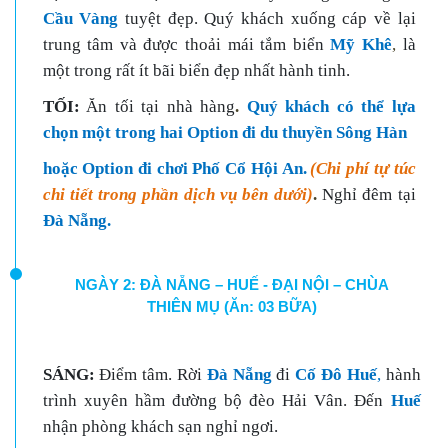
Cầu Vàng
tuyệt đẹp. Quý khách xuống cáp về lại
trung tâm và được thoải mái tắm biển
Mỹ Khê
,
là
một trong rất ít bãi biển đẹp nhất hành tinh.
TỐI:
Ăn tối tại nhà hàng
.
Quý khách có thể lựa
chọn một trong hai Option đi du thuyền Sông Hàn
hoặc Option đi chơi Phố Cổ Hội An
.
(Chi phí tự túc
chi tiết trong phần dịch vụ bên dưới)
.
Nghỉ đêm tại
Đà Nẵng.
NGÀY 2: ĐÀ NẴNG – HUẾ - ĐẠI NỘI – CHÙA
THIÊN MỤ (Ăn: 03 BỮA)
SÁNG:
Điểm tâm. Rời
Đà Nẵng
đi
Cố Đô Huế
,
hành
trình xuyên hầm đường bộ đèo Hải Vân. Đến
Huế
nhận phòng khách sạn nghỉ ngơi.