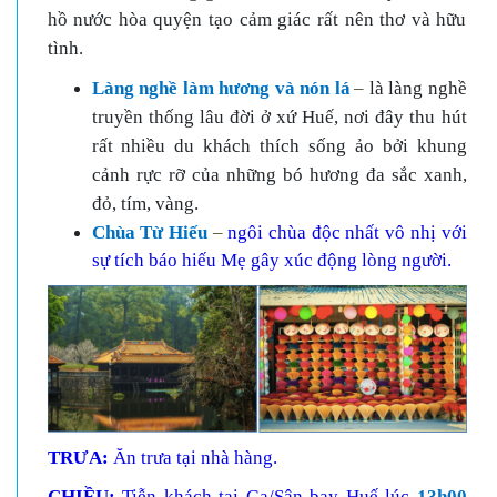
hồ nước hòa quyện tạo cảm giác rất nên thơ và hữu
tình.
Làng nghề làm hương và nón lá
–
là làng nghề
truyền thống lâu đời ở xứ Huế, nơi đây thu hút
rất
nhiều du khách thích sống ảo bởi khung
cảnh rực rỡ của những bó hương đa sắc xanh,
đỏ, tím, vàng.
Chùa Từ Hiếu
–
ngôi chùa độc nhất vô nhị với
sự tích
báo hiếu Mẹ gây xúc động lòng người.
TRƯA:
Ăn trưa tại nhà hàng.
CHIỀU:
Tiễn khách tại Ga/Sân bay Huế lúc
13h00