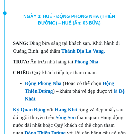
NGÀY 3: HUẾ - ĐỘNG PHONG NHA (THIÊN
ĐƯỜNG) – HUẾ (Ăn: 03 BỮA)
SÁNG:
Dùng bữa sáng tại khách sạn. Khởi hành đi
Quảng Bình, ghé thăm
Thánh Địa La Vang.
TRƯA:
Ăn trưa nhà hàng tại
Phong Nha.
CHIỀU:
Quý khách tiếp tục tham quan:
Động Phong Nha
(Hoặc có thể chọn
Động
Thiên
Đường
)
–
khám phá vẻ đẹp được ví
là
Đệ
Nhất
Kỳ Quan Động
với
Hang Khô
rộng và đẹp nhất
,
sau
đó ngồi thuyền
trên
Sông Son
tham quan Hang động
nước dài nhất hoặc Quý khách có thể chọn tham
quan
Động Thiên Đường
với lỗi dẫn bằng cầu gỗ uốn