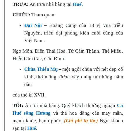
TRƯA:
Ăn trưa nhà hàng tại
Huế.
CHIỀU:
Tham quan:
Đại Nội
–
Hoàng Cung của 13 vị vua triều
Nguyễn,
triều đại phong kiến cuối cùng của
Việt Nam:
Ngọ Môn, Điện Thái Hoà, Tử Cấm Thành, Thế Miếu,
Hiển Lâm Các, Cửu Đỉnh
Chùa Thiên Mụ
–
một ngôi chùa với nét đẹp cổ
kính,
thơ mộng, được xây dựng từ những năm
đầu
của thế kỉ XVII.
TỐI:
Ăn tối nhà hàng. Quý khách thưởng ngoạn
Ca
Huế sông Hương
và thả hoa đăng cầu may mắn,
mạnh khỏe, hạnh phúc.
(Chi phí tự túc)
Ngủ khách
sạn tại
Huế.