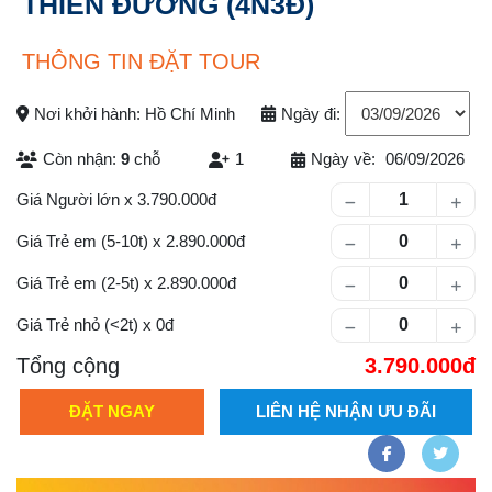
THIÊN ĐƯỜNG (4N3Đ)
THÔNG TIN ĐẶT TOUR
Nơi khởi hành: Hồ Chí Minh
Ngày đi:
Còn nhận:
9
chỗ
1
Ngày về:
06/09/2026
Số lượng khách
Giá Người lớn
x
3.790.000
Giá Trẻ em (5-10t)
x
2.890.000
Giá Trẻ em (2-5t)
x
2.890.000
Giá Trẻ nhỏ (<2t)
x
0
Tổng cộng
3.790.000