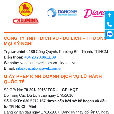
CÔNG TY TNHH DỊCH VỤ - DU LỊCH – THƯƠNG
MẠI KỲ NGHỈ
Trụ sở chính:
186 Cống Quỳnh, Phường Bến Thành, TP.HCM
Điện thoại:
+84.28.73.06.11.39
Website:
vacationtravel.com.vn - kynghi.vn
Email:
info@vacationtravel.com.vn
GIẤY PHÉP KINH DOANH DỊCH VỤ LỮ HÀNH
QUỐC TẾ
Số GP/ No: 7
9-201/ 2016/ TCDL – GPLHQT
Do Tổng Cục Du Lịch cấp ngày 17/5/2016
Số ĐKKD: 030 5272 167 được cấp bởi sở kế hoạch và đầu
tư TP. Hồ Chí Minh.
Đăng ký lần đầu ngày 17/10/2007, Đăng ký thay đổi lần 05 ngày