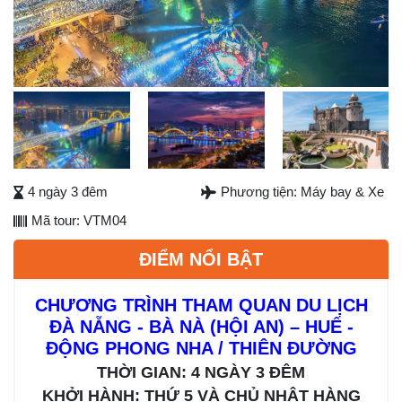
Previous
Next
Next
4 ngày 3 đêm
Phương tiện: Máy bay & Xe
Mã tour: VTM04
ĐIỂM NỔI BẬT
CHƯƠNG TRÌNH THAM QUAN DU LỊCH
ĐÀ NẴNG - BÀ NÀ (HỘI AN) – HUẾ -
ĐỘNG PHONG NHA / THIÊN ĐƯỜNG
THỜI GIAN: 4 NGÀY 3 ĐÊM
KHỞI HÀNH: THỨ 5 VÀ CHỦ NHẬT HÀNG