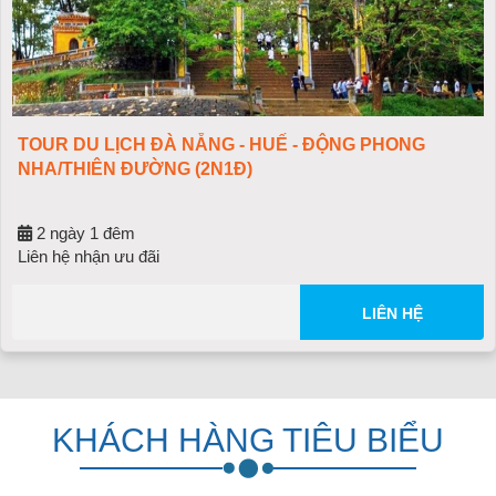
TOUR DU LỊCH ĐÀ NẴNG - HUẾ - ĐỘNG PHONG
NHA/THIÊN ĐƯỜNG (2N1Đ)
2 ngày 1 đêm
Liên hệ nhận ưu đãi
LIÊN HỆ
KHÁCH HÀNG TIÊU BIỂU