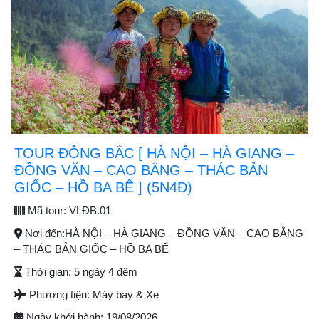
TOUR ĐÔNG BẮC [ HÀ NỘI – HÀ GIANG –
ĐỒNG VĂN – CAO BẰNG – THÁC BẢN
GIỐC – HỒ BA BỂ ] (5N4Đ)
Mã tour:
VLĐB.01
Nơi đến:
HÀ NỘI – HÀ GIANG – ĐỒNG VĂN – CAO BẰNG
– THÁC BẢN GIỐC – HỒ BA BỂ
Thời gian:
5 ngày 4 đêm
Phương tiện:
Máy bay & Xe
Ngày khởi hành:
19/08/2026