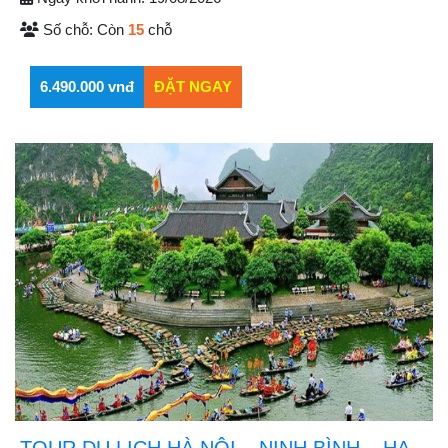
Số chỗ:
Còn
15
chỗ