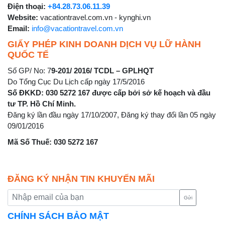
Điện thoại:
+84.28.73.06.11.39
Website:
vacationtravel.com.vn - kynghi.vn
Email:
info@vacationtravel.com.vn
GIẤY PHÉP KINH DOANH DỊCH VỤ LỮ HÀNH
QUỐC TẾ
Số GP/ No: 7
9-201/ 2016/ TCDL – GPLHQT
Do Tổng Cục Du Lịch cấp ngày 17/5/2016
Số ĐKKD: 030 5272 167 được cấp bởi sở kế hoạch và đầu
tư TP. Hồ Chí Minh.
Đăng ký lần đầu ngày 17/10/2007, Đăng ký thay đổi lần 05 ngày
09/01/2016
Mã Số Thuế: 030 5272 167
ĐĂNG KÝ NHẬN TIN KHUYẾN MÃI
Gửi
CHÍNH SÁCH BẢO MẬT