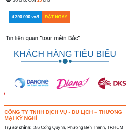
Số chỗ:
Còn
15
chỗ
Tin liên quan "tour miền Bắc"
KHÁCH HÀNG TIÊU BIỂU
CÔNG TY TNHH DỊCH VỤ - DU LỊCH – THƯƠNG
MẠI KỲ NGHỈ
Trụ sở chính:
186 Cống Quỳnh, Phường Bến Thành, TP.HCM