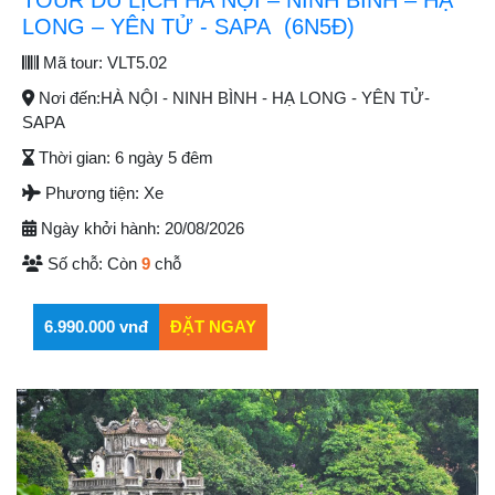
TOUR DU LỊCH HÀ NỘI – NINH BÌNH – HẠ
LONG – YÊN TỬ - SAPA (6N5Đ)
Mã tour:
VLT5.02
Nơi đến:
HÀ NỘI - NINH BÌNH - HẠ LONG - YÊN TỬ-
SAPA
Thời gian:
6 ngày 5 đêm
Phương tiện:
Xe
Ngày khởi hành:
20/08/2026
Số chỗ:
Còn
9
chỗ