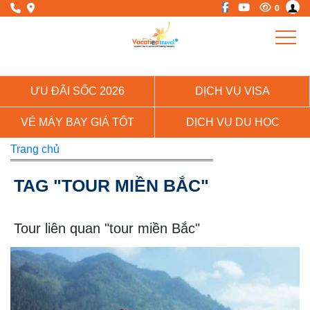
0
ƯU ĐÃI SỐC 2026
DỊCH VỤ VISA
VÉ MÁY BAY GIÁ TỐT
DỊCH VỤ DU HỌC
Trang chủ
TAG "TOUR MIỀN BẮC"
Tour liên quan "tour miền Bắc"