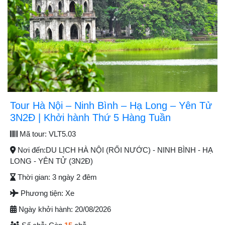
Tour Hà Nội – Ninh Bình – Hạ Long – Yên Tử
3N2Đ | Khởi hành Thứ 5 Hàng Tuần
Mã tour:
VLT5.03
Nơi đến:
DU LỊCH HÀ NỘI (RỐI NƯỚC) - NINH BÌNH - HẠ
LONG - YÊN TỬ (3N2Đ)
Thời gian:
3 ngày 2 đêm
Phương tiện:
Xe
Ngày khởi hành:
20/08/2026