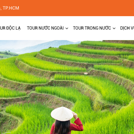
h, TP.HCM
UR ĐỘC LẠ
TOUR NƯỚC NGOÀI
TOUR TRONG NƯỚC
DỊCH V