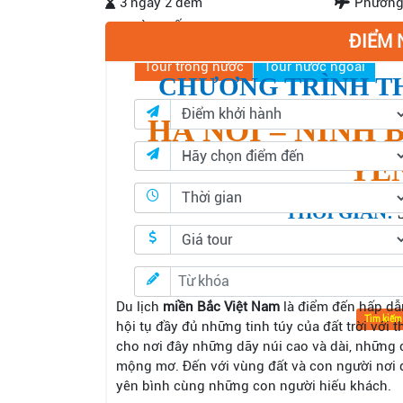
3 ngày 2 đêm
Phương 
TÌM KIẾM
ĐIỂM 
Tour trong nước
Tour nước ngoài
CHƯƠNG TRÌNH T
HÀ NỘI – NINH 
YÊ
THỜI GIAN:
KHỞI HÀNH:
TH
Du lịch
miền Bắc Việt Nam
là điểm đến hấp dẫn
Tìm kiếm
hội tụ đầy đủ những tinh túy của đất trời với 
cho nơi đây những dãy núi cao và dài, những 
mộng mơ. Đến với vùng đất và con người nơi
yên bình cùng những con người hiếu khách.