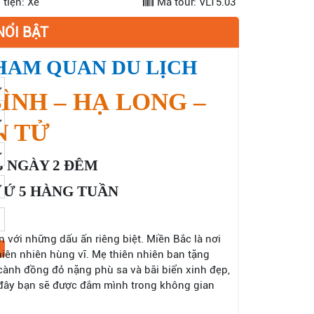
tiện: Xe
Mã tour: VLT5.03
NỔI BẬT
HAM QUAN DU LỊCH
BÌNH – HẠ LONG –
N TỬ
3 NGÀY 2 ĐÊM
Ứ 5 HÀNG TUẦN
 với những dấu ấn riêng biệt. Miền Bắc là nơi
thiên nhiên hùng vĩ. Mẹ thiên nhiên ban tặng
cành đồng đỏ nặng phù sa và bãi biển xinh đẹp,
 đây bạn sẽ được đắm mình trong không gian