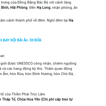
trưng của Đồng Bằng Bắc Bộ với cảnh làng
 Bình, Hải Phòng
.
Đến
Hạ Long
, nhận phòng, ăn
gắm cảnh thành phố về đêm. Nghỉ đêm tại
Hạ
NGÀY 3: HẠ LONG – YÊN TỬ - HÀ NỘI – SÂN BAY NỘI BÀI Ăn: 03 BỮA
an:
hế giới được UNESSCO công nhận, chiêm ngưỡng
á và các hang động kỳ thú. Thăm quan động
n Ấm, hòn Rùa, hòn Đỉnh Hương, hòn Chó Đá,
 tổ của Thiền Phái Trúc Lâm.
 Tháp Tổ, Chùa Hoa Yên
(Chi phí cáp treo tự