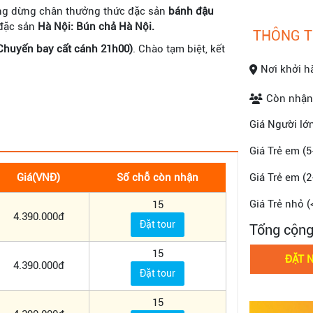
ờng dừng chân thưởng thức đặc sản
bánh đậu
 đặc sản
Hà Nội:
Bún chả Hà Nội.
THÔNG T
Chuyến bay cất cánh 21h00)
. Chào tạm biệt, kết
Nơi khởi h
Còn nhận
Giá Người lớ
Giá Trẻ em (5
Giá(VNĐ)
Số chỗ còn nhận
Giá Trẻ em (2
Giá Trẻ nhỏ (
15
4.390.000
Đặt tour
Tổng cộn
15
4.390.000
Đặt tour
15