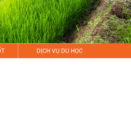
ỐT
DỊCH VỤ DU HỌC