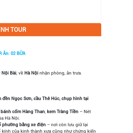
ÌNH TOUR
NGÀY 1: ĐÓN SÂN BAY – HÀ NỘI CITY TOUR Ăn: 02 BỮA
 Nội Bài
, về
Hà Nội
nhận phòng, ăn trưa.
đền Ngọc Sơn, cầu Thê Húc, chụp hình tại
c
bánh cốm Hàng Than
,
kem Tràng Tiền
– Nét
ủa Hà Nội.
ố phường bằng xe điện
– nơi còn lưu giữ lại
cổ kính của kinh thành xưa cũng như chứng kiến