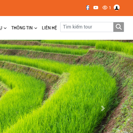
1
Ụ
THÔNG TIN
LIÊN HỆ
Next