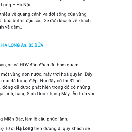
 Long – Hà Nội.
 thiệu về quang cảnh và đời sống của vùng
tối bữa buffet đặc sắc. Xe đưa khách về khách
nh
về đêm..
 HẠ LONG Ăn: 03 BỮA
sạn, xe và HDV đón đòan đi tham quan:
à một vùng non nước, mây trời hoà quyện. Đáy
úi đá trùng điệp. Nơi đây có tới 31 hồ,
, động đã được phát hiện trong đó có những
a Linh, hang Sinh Dược, hang Mây…Ăn trưa với
ng Miền Bắc, làm lễ cầu phúc lành.
Lộ 10 đi
Hạ Long
trên đường đi quý khách sẽ