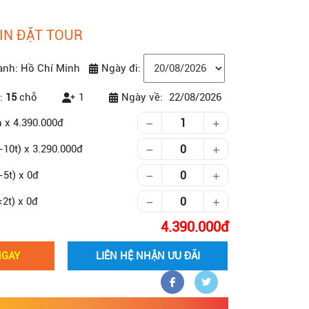
IN ĐẶT TOUR
ành: Hồ Chí Minh
Ngày đi:
:
15
chỗ
1
Ngày về:
22/08/2026
Số lượng khách
n
x
4.390.000
-10t)
x
3.290.000
-5t)
x
0
<2t)
x
0
g
4.390.000