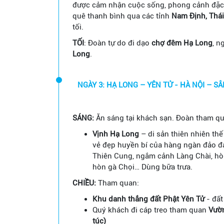
được cảm nhận cuộc sống, phong cảnh đặc 
quê thanh bình qua các tỉnh
Nam Định, Thái
tối.
TỐI
: Đoàn tự do đi dạo
chợ đêm Hạ Long
, n
Long
.
SÁNG:
Ăn sáng tại khách sạn. Đoàn tham qu
Vịnh Hạ Long
– di sản thiên nhiên t
vẻ đẹp huyền bí của hàng ngàn đảo đ
Thiên Cung, ngắm cảnh Làng Chài, hò
hòn gà Chọi… Dùng bữa trưa.
CHIỀU:
Tham quan:
Khu danh thắng đất Phật Yên Tử
- đất
Quý khách đi cáp treo tham quan
Vườn
túc)