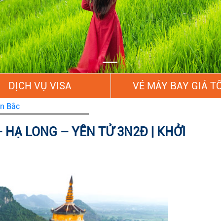
DỊCH VỤ VISA
VÉ MÁY BAY GIÁ T
ền Bắc
 HẠ LONG – YÊN TỬ 3N2Đ | KHỞI