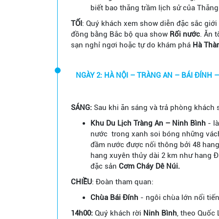
biết bao thăng trầm lịch sử của Thăng
TỐI
: Quý khách xem show diễn đặc sắc giới
đồng bằng Bắc bộ qua show
Rối nước
. Ăn 
sạn nghỉ ngơi hoặc tự do khám phá
Hà Thà
NGÀY 2: HÀ NỘI – TRÀNG AN – BÁI ĐÍNH –
SÁNG:
Sau khi ăn sáng và trả phòng khách 
Khu Du Lịch Tràng An – Ninh Bình
- l
nước trong xanh soi bóng những vách n
đầm nước được nối thông bởi 48 hang
hang xuyên thủy dài 2 km như hang Đị
đặc sản
Cơm Cháy Dê Núi.
CHIỀU
: Đoàn tham quan:
Chùa Bái Đính
- ngôi chùa lớn nổi tiế
14h00:
Quý khách rời
Ninh Bình
, theo Quốc 