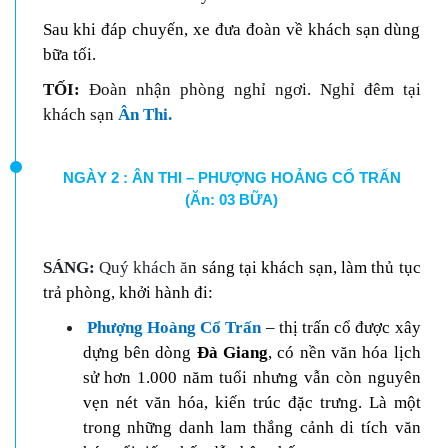
Sau khi đáp chuyến, xe đưa đoàn về khách sạn dùng
bữa tối.
TỐI:
Đoàn nhận phòng nghỉ ngơi. Nghỉ đêm tại
khách sạn
Ân Thi.
NGÀY 2 : ÂN THI – PHƯỢNG HOẢNG CỔ TRẤN
(Ăn: 03 BỮA)
SÁNG:
Quý khách ă
n sáng
tại khách sạn
,
làm thủ tục
trả phòng, khởi hành
đi:
Phượng Hoàng Cổ Trấn
– thị trấn cổ được xây
dựng bên dòng
Đà Giang
, có nền văn hóa lịch
sử hơn 1.000 năm tuổi nhưng vẫn còn nguyên
vẹn nét văn hóa, kiến trúc đặc trưng. Là một
trong những danh lam thắng cảnh di tích văn