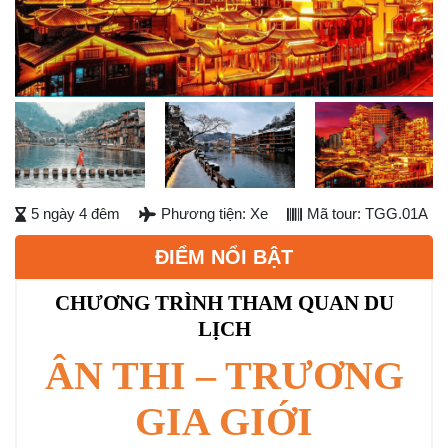
Previous
Next
Next
5 ngày 4 đêm
Phương tiện: Xe
Mã tour: TGG.01A
ĐIỂM NỔI BẬT
CHƯƠNG TRÌNH THAM QUAN DU
LỊCH
ÂN THI – TRƯƠNG
GIA GIỚI