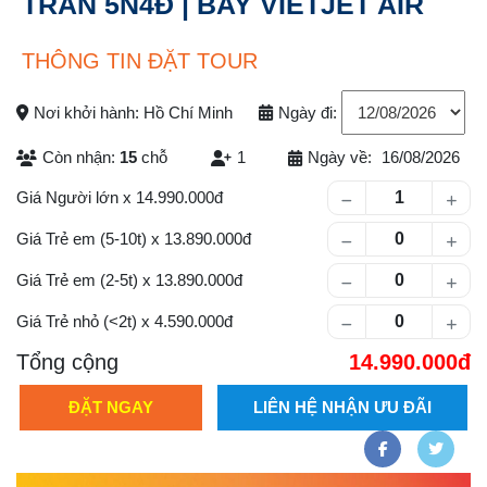
TRẤN 5N4Đ | BAY VIETJET AIR
THÔNG TIN ĐẶT TOUR
Nơi khởi hành: Hồ Chí Minh
Ngày đi:
Còn nhận:
15
chỗ
1
Ngày về:
16/08/2026
Số lượng khách
Giá Người lớn
x
14.990.000
Giá Trẻ em (5-10t)
x
13.890.000
Giá Trẻ em (2-5t)
x
13.890.000
Giá Trẻ nhỏ (<2t)
x
4.590.000
Tổng cộng
14.990.000