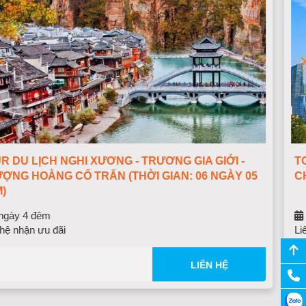
ỚI -
TOUR THƯỢNG HẢI – VÔ TÍCH – Ô TRẤN –
GÀY 05
CHÂU 5N5Đ | BAY CHINA EASTERN (MU)
5 ngày 5 đêm
Liên hệ nhận ưu đãi
HỆ
LIÊ