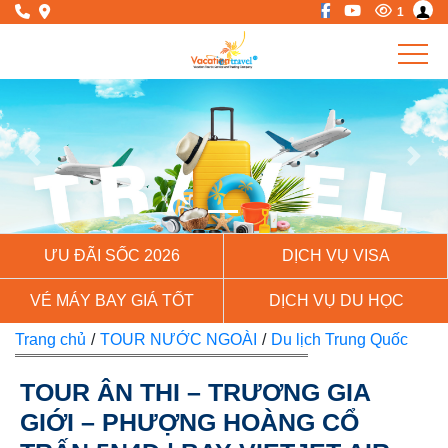
1
Previous
Next
ƯU ĐÃI SỐC 2026
DỊCH VỤ VISA
VÉ MÁY BAY GIÁ TỐT
DỊCH VỤ DU HỌC
Trang chủ
/
TOUR NƯỚC NGOÀI
/
Du lịch Trung Quốc
TOUR ÂN THI – TRƯƠNG GIA
GIỚI – PHƯỢNG HOÀNG CỔ