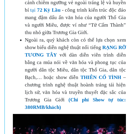
cảnh chiêm ngưỡng vẻ ngoài tráng lệ và huyền
bí
tại
72 Kỳ Lầu
- công trình kiến trúc độc đáo
mang đậm dấu ấn văn hóa của người Thổ Gia
và người Miêu, được ví như “Tử Cấm Thành”
thu nhỏ giữa Trương Gia Giới.
Ngoài ra, quý khách còn có thể lựa chọn xem
show biểu diễn nghệ thuật nổi tiếng
RẠNG RỠ
TƯƠNG TÂY
với dàn diễn viên trình diễn
bằng ca múa nói về văn hóa và phong tục của
người dân tộc Miêu, dân tộc Thổ Gia, dân tộc
Bạch,… hoặc show diễn
THIÊN CỔ TÌNH
–
chương trình nghệ thuật hoành tráng tái hiện
lịch sử, văn hóa và truyền thuyết đặc sắc của
Trương Gia Giới
(
Chi phí Show tự túc:
380RMB/khách
)