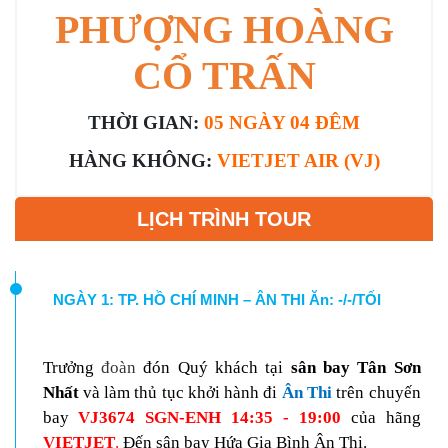
PHƯỢNG HOÀNG
CỔ TRẤN
THỜI GIAN:
05 NGÀY 04 ĐÊM
HÀNG KHÔNG:
VIETJET AIR
(VJ)
LỊCH TRÌNH TOUR
NGÀY 1: TP. HỒ CHÍ MINH – ÂN THI Ăn: -/-/TỐI
Trưởng
đoàn
đón Quý khách tại
sân bay Tân Sơn
Nhất
và làm thủ tục khởi hành đi
Ân Thi
trên chuyến
bay
VJ3674 SGN-ENH 14:35 - 19:00
của hãng
VIETJET
.
Đến sân bay Hứa Gia Bình Ân Thi.