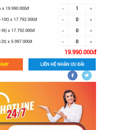
Số lượng khách
n
x
19.990.000
-10t)
x
17.792.000
-5t)
x
17.792.000
<2t)
x
5.997.000
g
19.990.000