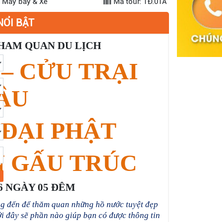
: Máy bay & Xe
Mã tour: TĐ.01A
NỔI BẬT
HAM QUAN DU LỊCH
– CỬU TRẠI
ÂU
 ĐẠI PHẬT
N GẤU TRÚC
6
NGÀY 0
5
ĐÊM
g đến để thăm quan những hồ nước tuyệt đẹp
ới đây sẽ phần nào giúp bạn có được thông tin