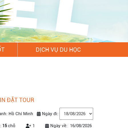
ỐT
DỊCH VỤ DU HỌC
IN ĐẶT TOUR
ành: Hồ Chí Minh
Ngày đi:
:
15
chỗ
1
Ngày về:
16/08/2026