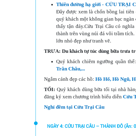
Thiên đường hạ giới - CỬU TRẠI 
Đây được xem là chốn bồng lai tiên
quý khách một không gian bạc ngàn c
thấy tận đáy.Cửu Trại Câu có nghĩa 
thành trên vùng núi đá vôi trầm tích
lớn nhỏ đẹp như tranh vẽ.
TRƯA: Du khách tự túc dùng bữa trưa tr
Quý khách chiêm ngưỡng quần thể:
Trân Châu,...
Ngắm cảnh đẹp các hồ:
Hồ Hổ, Hồ Ngũ, H
TỐI:
Quý khách dùng bữa tối tại nhà hàn
đăng ký xem chương trình biểu diễn
Cửu Tr
Nghỉ đêm tại Cửu Trại Câu
NGÀY 4: CỬU TRẠI CÂU – THÀNH ĐÔ (Ăn: 0