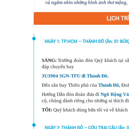
và ngắm nhìn những hình ảnh thơ mộng, 
LỊCH TR
NGÀY 1: TP.HCM – THÀNH ĐÔ (Ăn: 01 BỮA
SÁNG:
Trưởng đoàn đón Quý khách tại s
đáp chuyến bay
3U3904 SGN-TFU đi Thành Đô.
Đến sân bay Thiên phủ của
Thành Đô,
Đoàn
Hướng Dẫn đón đoàn đưa đi
Ngõ Rộng Và
cộ, chúng dành riêng cho những ai thích đi
TỐI:
Quý khách dùng bữa tối và về khách 
NGÀY 2: THÀNH ĐÔ – C