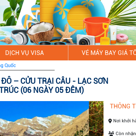
DỊCH VỤ VISA
VÉ MÁY BAY GIÁ T
ng Quốc
ĐÔ – CỬU TRẠI CÂU - LẠC SƠN
 TRÚC (06 NGÀY 05 ĐÊM)
THÔNG T
Nơi khởi h
Còn nhận