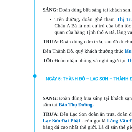
SÁNG:
Đoàn dùng bữa sáng tại khách sạn
Trên đường, đoàn ghé tham
Thị Tr
Châu A Bá là nơi cư trú của bốn t
quan cửa hàng Tịnh thổ A Bá, làng v
TRƯA:
Đoàn dùng cơm trưa, sau đó di chuy
Đến Thành Đô, quý khách thưởng thức
lẩu
TỐI:
Đoàn nhận phòng và nghỉ ngơi tại
Th
NGÀY 5: THÀNH ĐÔ – LẠC SƠN – THÀNH ĐÔ
SÁNG:
Đoàn dùng bữa sáng tại khách sạn
sắm tại
Bảo Thụ Đường.
TRƯA:
Đến Lạc Sơn đoàn ăn trưa, đoàn d
Lạc Sơn Đại Phật
- còn gọi là
Lăng Vân Đ
bằng đá cao nhất thế giới. Là di sản thế