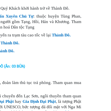
, Quý Khách khởi hành trở về Thành Đô.
ấn Xuyên Chủ Tự
: thuộc huyện Tùng Phan,
ộc người gồm Tạng, Hồi, Hán và Khương. Tham
ăn hoá Dân tộc Tạng
ển ra trạm tàu cao tốc về lại
Thành Đô.
 Thành Đô.
ành Đô.
 (Ăn: 03 BỮA)
, đoàn làm thủ tục trả phòng. Tham quan mua
i chuyển đến Lạc Sơn, ngồi thuyền tham quan
ại Phật
hay
Gia Định Đại Phật
, là tượng Phật
 giới UNESCO, bức tượng đá đối mặt với Nga Mi