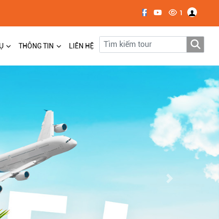
1
Ụ
THÔNG TIN
LIÊN HỆ
Next