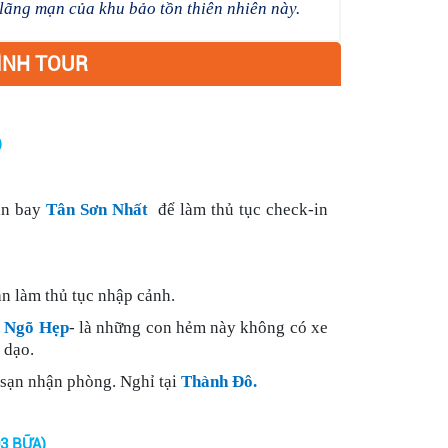
lãng mạn của khu bảo tồn thiên nhiên này.
ÌNH TOUR
)
ân bay
Tân Sơn Nhất
để làm thủ tục check-in
 làm thủ tục nhập cảnh.
 Ngõ Hẹp
- là những con hẻm này không có xe
 dạo.
sạn nhận phòng. Nghỉ tại
Thành Đô.
ỬU TRẠI CÂU (Ăn: 03 BỮA)