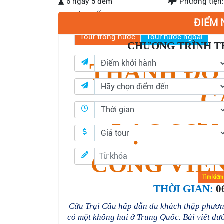
6 ngày 5 đêm
Phương tiện
TÌM KIẾM
ĐIỂM 
Tour trong nước
Tour nước ngoài
CHƯƠNG TRÌNH T
THÀNH ĐÔ 
C
LẠC SƠN
CÔNG VIÊ
Tìm kiếm
THỜI GIAN:
0
Cửu Trại Câu hấp dẫn du khách thập phươn
có một không hai ở Trung Quốc. Bài viết dư