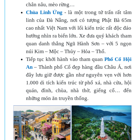
chân nâu, mèo rừng…
Chùa Linh Ứng
- là một trong tứ trấn rất tâm
linh của Đà Nẵng, nơi có tượng Phật Bà 65m
cao nhất Việt Nam với lối kiến trúc rất độc đáo
hướng nhìn ra biển lớn. Xe đưa quý khách tham
quan danh thắng Ngũ Hành Sơn – với 5 ngọn
núi Kim – Mộc – Thủy – Hỏa – Thổ.
Tiếp tục khởi hành vào tham quan
Phố Cổ Hội
An
– Thành phố Cổ đẹp hàng đầu Châu Á, nơi
đây lưu giữ được gần như nguyên vẹn với hơn
1.000 di tích kiến trúc từ phố xá, nhà cửa, hội
quán, đình, chùa, nhà thờ, giếng cổ… đến
những món ăn truyền thống.