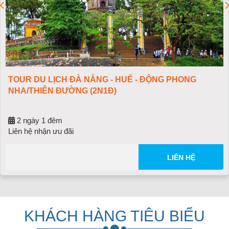
NG - HUẾ - ĐỘNG PHONG
TOUR DU LỊCH [ ĐÀ 
N1Đ)
NÀ/THẦN TÀI - CÙ L
3 ngày 2 đêm
03/09/2026 ;
Ngày kh
2.090.000
LIÊN HỆ
KHÁCH HÀNG TIÊU BIỂU