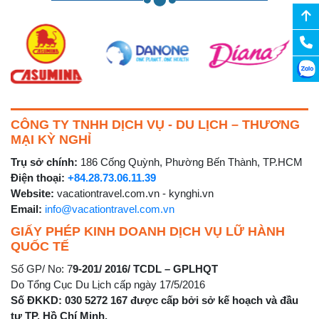
CÔNG TY TNHH DỊCH VỤ - DU LỊCH – THƯƠNG
MẠI KỲ NGHỈ
Trụ sở chính:
186 Cống Quỳnh, Phường Bến Thành, TP.HCM
Điện thoại:
+84.28.73.06.11.39
Website:
vacationtravel.com.vn - kynghi.vn
Email:
info@vacationtravel.com.vn
GIẤY PHÉP KINH DOANH DỊCH VỤ LỮ HÀNH
QUỐC TẾ
Số GP/ No: 7
9-201/ 2016/ TCDL – GPLHQT
Do Tổng Cục Du Lịch cấp ngày 17/5/2016
Số ĐKKD: 030 5272 167 được cấp bởi sở kế hoạch và đầu
tư TP. Hồ Chí Minh.