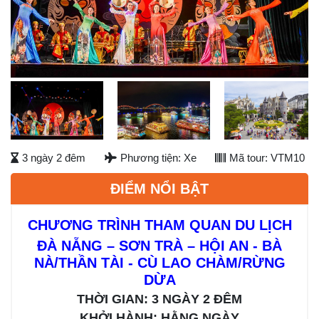
Previous
Next
Next
3 ngày 2 đêm
Phương tiện: Xe
Mã tour: VTM10
ĐIỂM NỔI BẬT
CHƯƠNG TRÌNH THAM QUAN DU LỊCH
ĐÀ NẴNG – SƠN TRÀ – HỘI AN - BÀ
NÀ/THẦN TÀI - CÙ LAO CHÀM/RỪNG
DỪA
THỜI GIAN: 3 NGÀY 2 ĐÊM
KHỞI HÀNH: HẰNG NGÀY