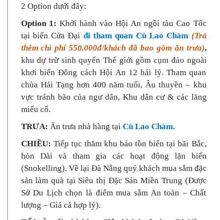
2 Option dưới đây:
Option 1:
Khởi hành vào Hội An ngồi tàu Cao Tốc
tại biển Cửa Đại
đi tham quan Cù Lao Chàm
(Trả
thêm chi phí 550.000đ/khách đã bao gồm ăn trưa)
,
khu dự trữ sinh quyển Thế giới gồm cụm đảo ngoài
khơi biển Đông cách Hội An 12 hải lý. Tham quan
chùa Hải Tạng hơn 400 năm tuổi, Âu thuyền – khu
vực tránh bão của ngư dân, Khu dân cư & các lăng
miếu cổ.
TRƯA:
Ăn trưa nhà hàng tại
Cù Lao Chàm.
C
HIỀU:
Tiếp tục thăm khu bảo tồn biển tại bãi Bắc,
hòn Dài và tham gia các hoạt động lặn biển
(Snokelling). Về lại Đà Nẵng quý khách mua sắm đặc
sản làm quà tại Siêu thị Đặc Sản Miền Trung (Được
Sở Du Lịch chọn là điểm mua sắm An toàn – Chất
lượng – Giá cả hợp lý).