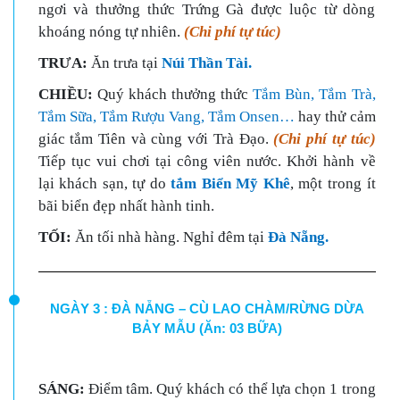
ngơi và thưởng thức Trứng Gà được luộc từ dòng
khoáng nóng tự nhiên.
(Chi phí tự túc)
TRƯA:
Ăn trưa tại
Núi Thần Tài.
CHIỀU:
Quý khách thưởng thức
Tắm Bùn, Tắm Trà,
Tắm Sữa, Tắm Rượu Vang, Tắm Onsen…
hay thử cảm
giác tắm Tiên và cùng với Trà Đạo.
(Chi phí tự túc)
Tiếp tục vui chơi tại công viên nước. Khởi hành về
lại khách sạn, tự do
tắm Biển
Mỹ Khê
, một trong ít
bãi biển đẹp nhất hành tinh.
TỐI:
Ăn tối nhà hàng. Nghỉ đêm tại
Đà Nẵng.
NGÀY 3 : ĐÀ NẴNG – CÙ LAO CHÀM/RỪNG DỪA
BẢY MẪU (Ăn: 03 BỮA)
SÁNG:
Điểm tâm. Quý khách có thể lựa chọn 1 trong