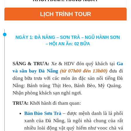
LỊCH TRÌNH TOUR
NGÀY 1: ĐÀ NẴNG – SƠN TRÀ – NGŨ HÀNH SƠN
– HỘI AN Ăn: 02 BỮA
SÁNG & TRƯA:
Xe & HDV đón quý khách tại
Ga
và sân bay Đà Nẵng
(từ 07h00 đến 13h00)
đưa đi
dùng bữa trưa với các món ăn đặc sản nổi tiếng Đà
Nẵng: Bánh tráng Thịt Heo, Bánh Bèo, Mỳ Quảng.
Nhận phòng khách sạn nghỉ ngơi.
TRƯA:
Khởi hành đi tham quan:
Bán Đảo Sơn Trà
– được mệnh danh là lá phổi
xanh của Đà Nẵng, là ngôi nhà chung của rất
nhiều loài động vật quý hiếm như vooc chà vá