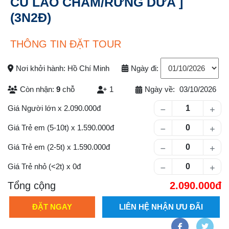
CÙ LAO CHÀM/RỪNG DỪA ]
(3N2Đ)
THÔNG TIN ĐẶT TOUR
Nơi khởi hành: Hồ Chí Minh
Ngày đi:
Còn nhận:
9
chỗ
1
Ngày về:
03/10/2026
Số lượng khách
Giá Người lớn
x
2.090.000
Giá Trẻ em (5-10t)
x
1.590.000
Giá Trẻ em (2-5t)
x
1.590.000
Giá Trẻ nhỏ (<2t)
x
0
Tổng cộng
2.090.000