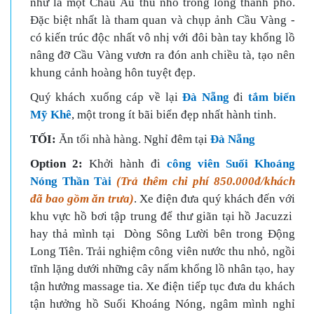
như là một Châu Âu thu nhỏ trong lòng thành phố.
Đặc biệt nhất là tham quan và chụp ảnh Cầu Vàng -
có kiến trúc độc nhất vô nhị với đôi bàn tay khổng lồ
nâng đỡ Cầu Vàng vươn ra đón anh chiều tà, tạo nên
khung cảnh hoàng hôn tuyệt đẹp.
Quý khách xuống cáp về lại
Đà Nẵng
đi
tắm biển
Mỹ Khê
, một trong ít bãi biển đẹp nhất hành tinh.
TỐI:
Ăn tối nhà hàng. Nghỉ đêm tại
Đà Nẵng
Option 2:
Khởi hành đi
công viên Suối Khoáng
Nóng Thần Tài
(Trả thêm chi phí 850.000đ/khách
đã bao gồm ăn trưa)
. Xe điện đưa quý khách đến với
khu vực hồ bơi tập trung để thư giãn tại hồ Jacuzzi
hay thả mình tại Dòng Sông Lười bên trong Động
Long Tiên. Trải nghiệm công viên nước thu nhỏ, ngồi
tĩnh lặng dưới những cây nấm khổng lồ nhân tạo, hay
tận hưởng massage tia. Xe điện tiếp tục đưa du khách
tận hưởng hồ Suối Khoáng Nóng, ngâm mình nghỉ