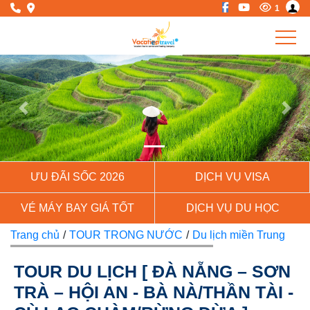
1
Previous
Next
ƯU ĐÃI SỐC 2026
DỊCH VỤ VISA
VÉ MÁY BAY GIÁ TỐT
DỊCH VỤ DU HỌC
Trang chủ
/
TOUR TRONG NƯỚC
/
Du lịch miền Trung
TOUR DU LỊCH [ ĐÀ NẴNG – SƠN
TRÀ – HỘI AN - BÀ NÀ/THẦN TÀI -