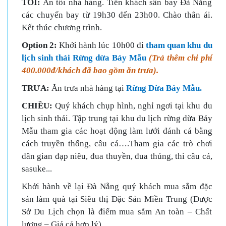
TỐI:
Ăn tối nhà hàng. Tiễn khách sân bay Đà Nẵng
các chuyến bay từ 19h30 đến 23h00. Chào thân ái.
Kết thúc chương trình.
Option 2:
Khởi hành lúc 10h00 đi
tham quan khu du
lịch sinh thái Rừng dừa Bảy Mẫu
(Trả thêm chi phí
400.000đ/khách đã bao gồm ăn trưa).
TRƯA:
Ăn trưa nhà hàng tại
Rừng Dừa Bảy Mẫu.
C
HIỀU:
Quý khách chụp hình, nghỉ ngơi tại khu du
lịch sinh thái. Tập trung tại khu du lịch rừng dừa Bảy
Mẫu tham gia các hoạt động làm lưới đánh cá bằng
cách truyền thống, câu cá….Tham gia các trò chơi
dân gian đạp niêu, đua thuyền, đua thúng, thi câu cá,
sasuke...
Khởi hành về lại Đà Nẵng quý khách mua sắm đặc
sản làm quà tại Siêu thị Đặc Sản Miền Trung (Được
Sở Du Lịch chọn là điểm mua sắm An toàn – Chất
lượng – Giá cả hợp lý)