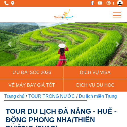
1
Previous
Next
ƯU ĐÃI SỐC 2026
DỊCH VỤ VISA
VÉ MÁY BAY GIÁ TỐT
DỊCH VỤ DU HỌC
Trang chủ
/
TOUR TRONG NƯỚC
/
Du lịch miền Trung
TOUR DU LỊCH ĐÀ NẴNG - HUẾ -
ĐỘNG PHONG NHA/THIÊN