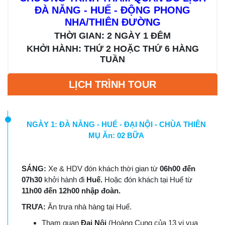
ĐÀ NẴNG - HUẾ - ĐỘNG PHONG
NHA/THIÊN ĐƯỜNG
THỜI GIAN: 2 NGÀY 1 ĐÊM
KHỞI HÀNH: THỨ 2 HOẶC THỨ 6 HÀNG
TUẦN
LỊCH TRÌNH TOUR
NGÀY 1: ĐÀ NẴNG - HUẾ - ĐẠI NỘI - CHÙA THIÊN
MỤ Ăn: 02 BỮA
SÁNG:
Xe & HDV đón khách thời gian từ
06h00 đến
07h30
khởi hành đi
Huế.
Hoặc đón khách tại Huế từ
11h00 đến 12h00 nhập đoàn.
TRƯA:
Ăn trưa nhà hàng tại Huế.
Tham quan
Đại Nội
(Hoàng Cung của 13 vị vua