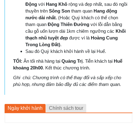
Động
với
Hang Khô
rộng và đẹp nhất,
sau đó ngồi
thuyền
trên
Sông Son
tham quan
Hang động
nước dài nhất.
(Hoặc Quý khách có thể chọn
tham quan
Động Thiên Đường
với lỗi dẫn bằng
cầu gỗ uốn lượn dài 1km chiêm ngưỡng các
Khối
thạch nhũ tuyệt đẹp
được ví là
Hoàng Cung
Trong Lòng Đất)
.
Sau đó Quý khách khởi hành về lại Huế.
TỐI:
Ăn tối nhà hàng tại
Quảng Trị
. Tiễn khách tại
Huế
khoảng 20h00
. Kết thúc chương trình.
Ghi chú: Chương trình có thể thay đổi và sắp xếp cho
phù hợp, nhưng đảm bảo đầy đủ các điểm tham quan.
Ngày khởi hành
Chính sách tour