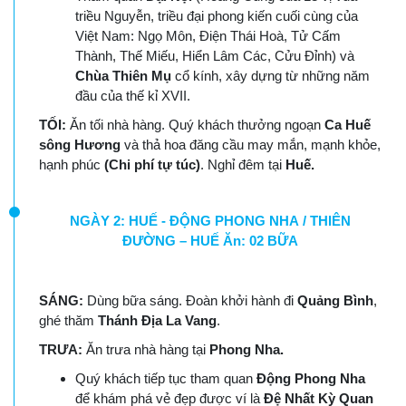
triều Nguyễn, triều đại phong kiến cuối cùng của
Việt Nam: Ngọ Môn, Điện Thái Hoà, Tử Cấm
Thành, Thế Miếu, Hiển Lâm Các, Cửu Đỉnh) và
Chùa Thiên Mụ
cổ kính, xây dựng từ những năm
đầu của thế kỉ XVII.
TỐI:
Ăn tối nhà hàng. Quý khách thưởng ngoạn
Ca Huế
sông Hương
và thả hoa đăng cầu may mắn, mạnh khỏe,
hạnh phúc
(Chi phí tự túc)
. Nghỉ đêm tại
Huế.
NGÀY 2: HUẾ - ĐỘNG PHONG NHA / THIÊN
ĐƯỜNG – HUẾ Ăn: 02 BỮA
SÁNG:
Dùng bữa sáng. Đoàn khởi hành đi
Quảng Bình
,
ghé thăm
Thánh Địa La Vang
.
TRƯA:
Ăn trưa nhà hàng tại
Phong Nha.
Quý khách tiếp tục tham quan
Động Phong Nha
để khám phá vẻ đẹp được ví là
Đệ Nhất Kỳ Quan