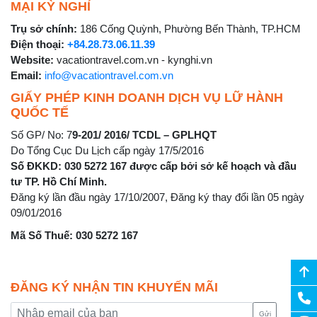
MẠI KỲ NGHỈ
Trụ sở chính:
186 Cống Quỳnh, Phường Bến Thành, TP.HCM
Điện thoại:
+84.28.73.06.11.39
Website:
vacationtravel.com.vn - kynghi.vn
Email:
info@vacationtravel.com.vn
GIẤY PHÉP KINH DOANH DỊCH VỤ LỮ HÀNH
QUỐC TẾ
Số GP/ No: 7
9-201/ 2016/ TCDL – GPLHQT
Do Tổng Cục Du Lịch cấp ngày 17/5/2016
Số ĐKKD: 030 5272 167 được cấp bởi sở kế hoạch và đầu
tư TP. Hồ Chí Minh.
Đăng ký lần đầu ngày 17/10/2007, Đăng ký thay đổi lần 05 ngày
09/01/2016
Mã Số Thuế: 030 5272 167
ĐĂNG KÝ NHẬN TIN KHUYẾN MÃI
Gửi