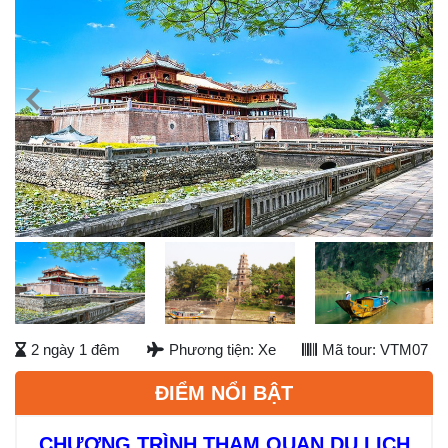
Previous
Next
Next
2 ngày 1 đêm
Phương tiện: Xe
Mã tour: VTM07
ĐIỂM NỔI BẬT
CHƯƠNG TRÌNH THAM QUAN DU LỊCH