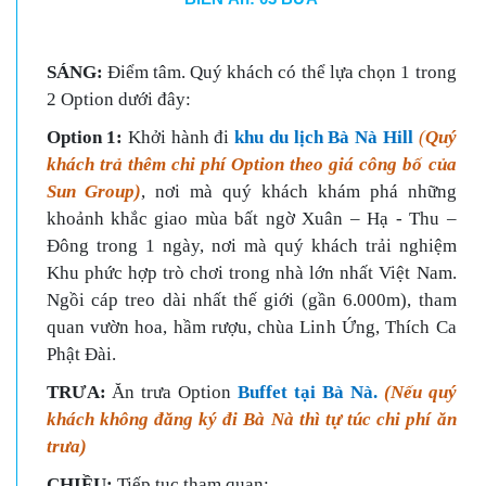
SÁNG:
Điểm tâm. Quý khách có thể lựa chọn 1 trong
2 Option dưới đây:
Option 1:
Khởi hành đi
khu du lịch Bà Nà Hill
(
Quý
khách trả thêm chi phí Option theo giá công bố của
Sun Group)
, nơi mà quý khách khám phá những
khoảnh khắc giao mùa bất ngờ Xuân – Hạ - Thu –
Đông trong 1 ngày, nơi mà quý khách trải nghiệm
Khu phức hợp trò chơi trong nhà lớn nhất Việt Nam.
Ngồi cáp treo dài nhất thế giới (gần 6.000m), tham
quan vườn hoa, hầm rượu, chùa Linh Ứng, Thích Ca
Phật Đài.
TRƯA:
Ăn trưa Option
Buffet tại
Bà Nà.
(Nếu quý
khách không đăng ký đi Bà Nà thì tự túc chi phí ăn
trưa)
CHIỀU:
Tiếp tục tham quan: