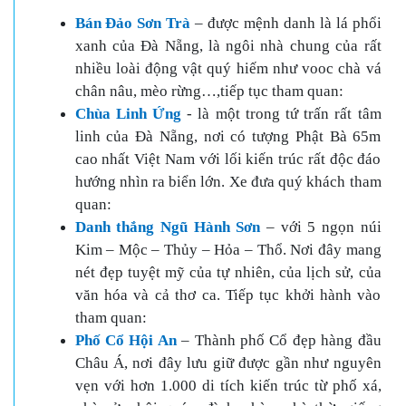
Bán Đảo Sơn Trà
– được mệnh danh là lá phổi
xanh của Đà Nẵng, là ngôi nhà chung của rất
nhiều loài động vật quý hiếm như vooc chà vá
chân nâu, mèo rừng…,tiếp tục tham quan:
Chùa Linh Ứng
- là một trong tứ trấn rất tâm
linh của Đà Nẵng, nơi có tượng Phật Bà 65m
cao nhất Việt Nam với lối kiến trúc rất độc đáo
hướng nhìn ra biển lớn. Xe đưa quý khách tham
quan:
D
anh thắng Ngũ Hành Sơn
– với 5 ngọn núi
Kim – Mộc – Thủy – Hỏa – Thổ. Nơi đây mang
nét đẹp tuyệt mỹ của tự nhiên, của lịch sử, của
văn hóa và cả thơ ca. Tiếp tục khởi hành vào
tham quan:
Phố Cổ Hội An
– Thành phố Cổ đẹp hàng đầu
Châu Á, nơi đây lưu giữ được gần như nguyên
vẹn với hơn 1.000 di tích kiến trúc từ phố xá,