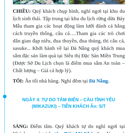
C
HIỀU:
Quý khách chụp hình, nghỉ ngơi tại khu du
lịch sinh thái. Tập trung tại khu du lịch rừng dừa Bảy
Mẫu tham gia các hoạt động làm lưới đánh cá bằng
cách truyền thống, câu cá….Tham gia các trò chơi
dân gian đạp niêu, đua thuyền, đua thúng, thi câu cá,
sasuke... Khởi hành về lại Đà Nẵng quý khách mua
sắm đặc sản làm quà tại Siêu thị Đặc Sản Miền Trung
(Được Sở Du Lịch chọn là điểm mua sắm An toàn –
Chất lượng – Giá cả hợp lý).
T
ỐI:
Ăn tối nhà hàng. Nghỉ đêm tại
Đà Nẵng.
NGÀY 4: TỰ DO TẮM BIỂN – CẦU TÌNH YÊU
(MIKAZUKI) – TIỄN KHÁCH Ăn: S/T
SÁNG:
Điểm tâm. Quý khách tự do nghỉ ngơi tại