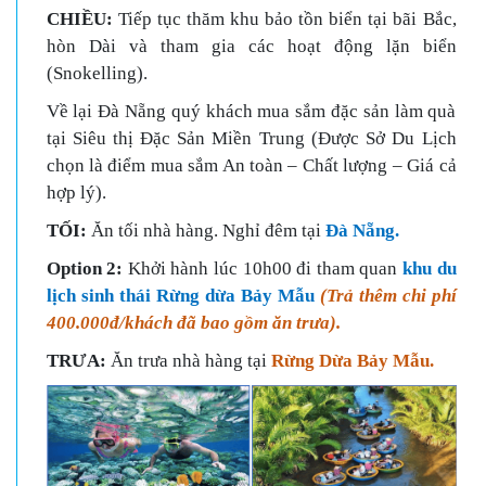
C
HIỀU:
Tiếp tục thăm khu bảo tồn biển tại bãi Bắc,
hòn Dài và tham gia các hoạt động lặn biển
(Snokelling).
Về lại Đà Nẵng quý khách mua sắm đặc sản làm quà
tại Siêu thị Đặc Sản Miền Trung (Được Sở Du Lịch
chọn là điểm mua sắm An toàn – Chất lượng – Giá cả
hợp lý).
TỐI:
Ăn tối nhà hàng. Nghỉ đêm tại
Đà Nẵng.
Option 2:
Khởi hành lúc 10h00 đi tham quan
khu du
lịch sinh thái Rừng dừa Bảy Mẫu
(Trả thêm chi phí
400.000đ/khách đã bao gồm ăn trưa).
TRƯA:
Ăn trưa nhà hàng tại
Rừng Dừa Bảy Mẫu.