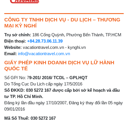
CÔNG TY TNHH DỊCH VỤ - DU LỊCH – THƯƠNG
MẠI KỲ NGHỈ
Trụ sở chính:
186 Cống Quỳnh, Phường Bến Thành, TP.HCM
Điện thoại:
+84.28.73.06.11.39
Website:
vacationtravel.com.vn - kynghi.vn
Email:
info@vacationtravel.com.vn
GIẤY PHÉP KINH DOANH DỊCH VỤ LỮ HÀNH
QUỐC TẾ
Số GP/ No: 7
9-201/ 2016/ TCDL – GPLHQT
Do Tổng Cục Du Lịch cấp ngày 17/5/2016
Số ĐKKD: 030 5272 167 được cấp bởi sở kế hoạch và đầu
tư TP. Hồ Chí Minh.
Đăng ký lần đầu ngày 17/10/2007, Đăng ký thay đổi lần 05 ngày
09/01/2016
Mã Số Thuế: 030 5272 167