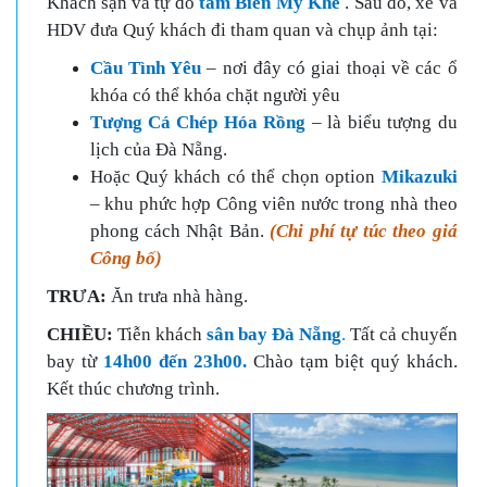
Khách sạn và tự do
tắm Biển Mỹ Khê
. Sau đó, xe và
HDV đưa Quý khách đi tham quan và chụp ảnh tại:
Cầu Tình Yêu
– nơi đây có giai thoại về các ổ
khóa có thể khóa chặt người yêu
Tượng Cá Chép Hóa Rồng
– là biểu tượng du
lịch của Đà Nẵng.
Hoặc Quý khách có thể chọn option
Mikazuki
– khu phức hợp Công viên nước trong nhà theo
phong cách Nhật Bản.
(Chi phí tự túc theo giá
Công bố)
T
RƯA:
Ăn trưa nhà hàng.
C
HIỀU:
Tiễn khách
sân bay Đà Nẵng
.
Tất cả chuyến
bay từ
14h00 đến 23h00.
Chào tạm biệt quý khách.
Kết thúc chương trình.