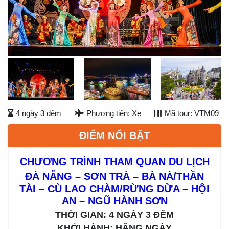
Previous
Next
Next
4 ngày 3 đêm
Phương tiện: Xe
Mã tour: VTM09
ĐIỂM NỔI BẬT
CHƯƠNG TRÌNH THAM QUAN DU LỊCH
ĐÀ NẴNG – SƠN TRÀ – BÀ NÀ/THẦN
TÀI – CÙ LAO CHÀM/RỪNG DỪA – HỘI
AN – NGŨ HÀNH SƠN
THỜI GIAN: 4 NGÀY 3 ĐÊM
KHỞI HÀNH: HẰNG NGÀY