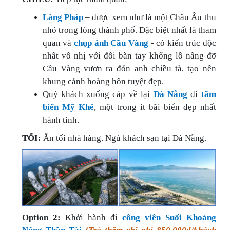
Làng Pháp
– được xem như là một Châu Âu thu
nhỏ trong lòng thành phố. Đặc biệt nhất là tham
quan và
chụp ảnh Cầu Vàng
- có kiến trúc độc
nhất vô nhị với đôi bàn tay khổng lồ nâng đỡ
Cầu Vàng vươn ra đón anh chiều tà, tạo nên
khung cảnh hoàng hôn tuyệt đẹp.
Quý khách xuống cáp về lại
Đà Nẵng
đi
tắm
biển Mỹ Khê
, một trong ít bãi biển đẹp nhất
hành tinh.
TỐI:
Ăn tối nhà hàng. Ngủ khách sạn tại Đà Nẵng.
Option 2:
Khởi hành đi
công viên Suối Khoáng