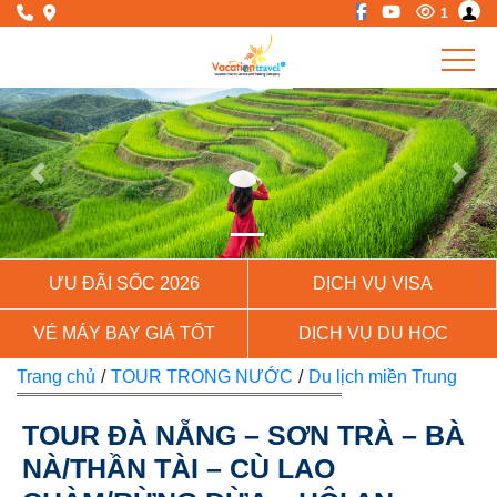
1
Previous
Next
ƯU ĐÃI SỐC 2026
DỊCH VỤ VISA
VÉ MÁY BAY GIÁ TỐT
DỊCH VỤ DU HỌC
Trang chủ
/
TOUR TRONG NƯỚC
/
Du lịch miền Trung
TOUR ĐÀ NẴNG – SƠN TRÀ – BÀ
NÀ/THẦN TÀI – CÙ LAO