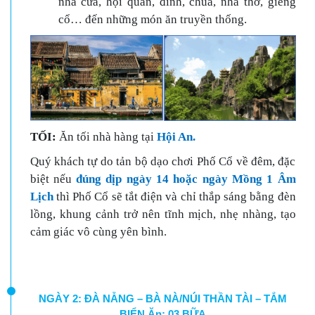
nhà cửa, hội quán, đình, chùa, nhà thờ, giếng
cổ… đến những món ăn truyền thống.
TỐI:
Ăn tối nhà hàng tại
Hội An.
Quý khách tự do tản bộ dạo chơi Phố Cổ về đêm, đặc
biệt nếu
đúng dịp ngày 14 hoặc ngày Mồng 1 Âm
Lịch
thì Phố Cổ sẽ tắt điện và chỉ thắp sáng bằng đèn
lồng, khung cảnh trở nên tĩnh mịch, nhẹ nhàng, tạo
cảm giác vô cùng yên bình.
NGÀY 2: ĐÀ NẴNG – BÀ NÀ/NÚI THẦN TÀI – TẮM
BIỂN Ăn: 03 BỮA