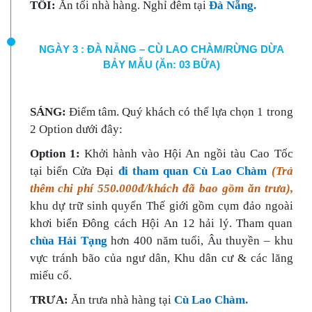
TỐI:
Ăn tối nhà hàng. Nghỉ đêm tại
Đà Nẵng.
NGÀY 3 : ĐÀ NẴNG – CÙ LAO CHÀM/RỪNG DỪA
BẢY MẪU (Ăn: 03 BỮA)
SÁNG:
Điểm tâm. Quý khách có thể lựa chọn 1 trong
2 Option dưới đây:
Option 1:
Khởi hành vào Hội An ngồi tàu Cao Tốc
tại biển Cửa Đại
đi tham quan Cù Lao Chàm
(Trả
thêm chi phí 550.000đ/khách đã bao gồm ăn trưa),
khu dự trữ sinh quyển Thế giới gồm cụm đảo ngoài
khơi biển Đông cách Hội An 12 hải lý. Tham quan
chùa Hải Tạng
hơn 400 năm tuổi, Âu thuyền – khu
vực tránh bão của ngư dân, Khu dân cư & các lăng
miếu cổ.
TRƯA:
Ăn trưa nhà hàng tại
Cù Lao Chàm.