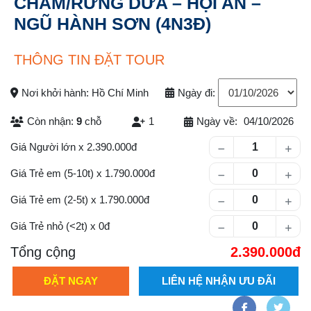
CHÀM/RỪNG DỪA – HỘI AN –
NGŨ HÀNH SƠN (4N3Đ)
THÔNG TIN ĐẶT TOUR
Nơi khởi hành: Hồ Chí Minh
Ngày đi:
Còn nhận:
9
chỗ
1
Ngày về:
04/10/2026
Số lượng khách
Giá Người lớn
x
2.390.000
Giá Trẻ em (5-10t)
x
1.790.000
Giá Trẻ em (2-5t)
x
1.790.000
Giá Trẻ nhỏ (<2t)
x
0
Tổng cộng
2.390.000