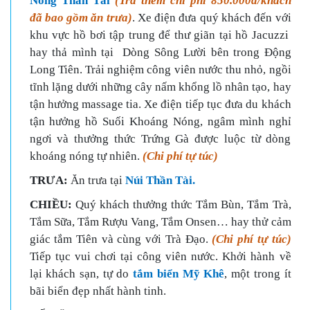
Nóng Thần Tài
(Trả thêm chi phí 850.000đ/khách
đã bao gồm ăn trưa)
. Xe điện đưa quý khách đến với
khu vực hồ bơi tập trung để thư giãn tại hồ Jacuzzi
hay thả mình tại Dòng Sông Lười bên trong Động
Long Tiên. Trải nghiệm công viên nước thu nhỏ, ngồi
tĩnh lặng dưới những cây nấm khổng lồ nhân tạo, hay
tận hưởng massage tia. Xe điện tiếp tục đưa du khách
tận hưởng hồ Suối Khoáng Nóng, ngâm mình nghỉ
ngơi và thưởng thức Trứng Gà được luộc từ dòng
khoáng nóng tự nhiên.
(Chi phí tự túc)
TRƯA:
Ăn trưa tại
Núi Thần Tài.
CHIỀU:
Quý khách thưởng thức Tắm Bùn, Tắm Trà,
Tắm Sữa, Tắm Rượu Vang, Tắm Onsen… hay thử cảm
giác tắm Tiên và cùng với Trà Đạo.
(Chi phí tự túc)
Tiếp tục vui chơi tại công viên nước. Khởi hành về
lại khách sạn, tự do
tắm biển
Mỹ Khê
, một trong ít
bãi biển đẹp nhất hành tinh.