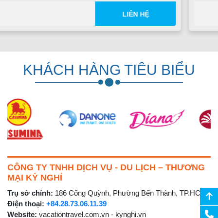
LIÊN HỆ
KHÁCH HÀNG TIÊU BIỂU
CÔNG TY TNHH DỊCH VỤ - DU LỊCH – THƯƠNG
MẠI KỲ NGHỈ
Trụ sở chính:
186 Cống Quỳnh, Phường Bến Thành, TP.HCM
Điện thoại:
+84.28.73.06.11.39
Website:
vacationtravel.com.vn - kynghi.vn