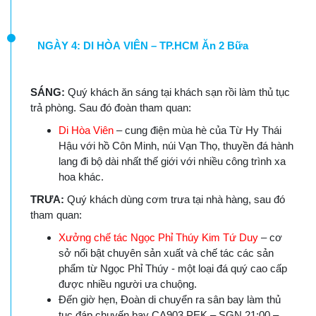
NGÀY 4: DI HÒA VIÊN – TP.HCM Ăn 2 Bữa
SÁNG:
Quý khách ăn sáng tại khách sạn rồi làm thủ tục
trả phòng. Sau đó đoàn tham quan:
Di Hòa Viên
– cung điện mùa hè của Từ Hy Thái
Hậu với hồ Côn Minh, núi Vạn Thọ, thuyền đá hành
lang đi bộ dài nhất thế giới với nhiều công trình xa
hoa khác.
TRƯA:
Quý khách dùng cơm trưa tại nhà hàng, sau đó
tham quan:
Xưởng chế tác Ngọc Phỉ Thúy Kim Tứ Duy
– cơ
sở nổi bật chuyên sản xuất và chế tác các sản
phẩm từ Ngọc Phỉ Thúy - một loại đá quý cao cấp
được nhiều người ưa chuộng.
Đến giờ hẹn, Đoàn di chuyển ra sân bay làm thủ
tục đáp chuyến bay CA903 PEK – SGN 21:00 –