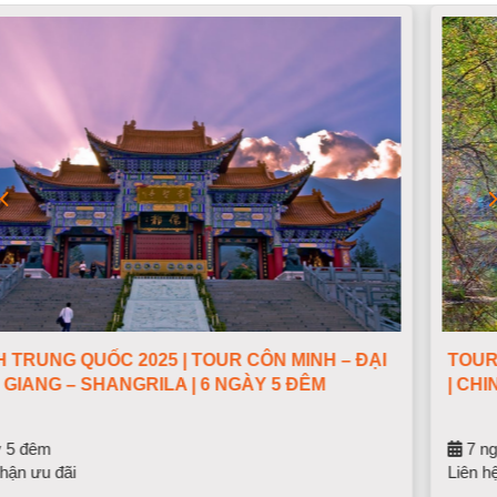
N MINH – ĐẠI
TOUR TRÙNG KHÁNH – THÀNH ĐÔ –
Y 5 ĐÊM
| CHINH PHỤC NGA MI – LẠC SƠN ĐẠ
7 ngày 7 đêm
Liên hệ nhận ưu đãi