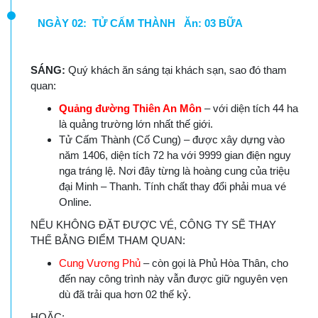
NGÀY 02: TỬ CẤM THÀNH Ăn: 03 BỮA
SÁNG:
Quý khách ăn sáng tại khách sạn, sao đó tham
quan:
Quảng đường Thiên An Môn
– với diện tích 44 ha
là quảng trường lớn nhất thế giới.
Tử Cấm Thành (Cố Cung) – được xây dựng vào
năm 1406, diện tích 72 ha với 9999 gian điện nguy
nga tráng lệ. Nơi đây từng là hoàng cung của triệu
đại Minh – Thanh. Tính chất thay đổi phải mua vé
Online.
NẾU KHÔNG ĐẶT ĐƯỢC VÉ, CÔNG TY SẼ THAY
THẾ BẰNG ĐIỂM THAM QUAN:
Cung Vương Phủ
– còn gọi là Phủ Hòa Thân, cho
đến nay công trình này vẫn được giữ nguyên vẹn
dù đã trải qua hơn 02 thế kỷ.
HOẶC: