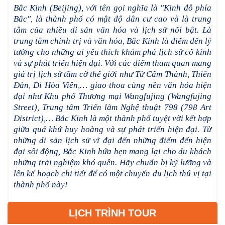
Bắc Kinh (Beijing), với tên gọi nghĩa là "Kinh đô phía
Bắc", là thành phố có mật độ dân cư cao và là trung
tâm của nhiều di sản văn hóa và lịch sử nổi bật. Là
trung tâm chính trị và văn hóa, Bắc Kinh là điểm đến lý
tưởng cho những ai yêu thích khám phá lịch sử cổ kính
và sự phát triển hiện đại. Với các điểm tham quan mang
giá trị lịch sử tầm cỡ thế giới như Tử Cấm Thành, Thiên
Đàn, Di Hòa Viên,… giao thoa cùng nền văn hóa hiện
đại như Khu phố Thương mại Wangfujing (Wangfujing
Street), Trung tâm Triển lãm Nghệ thuật 798 (798 Art
District),… Bắc Kinh là một thành phố tuyệt vời kết hợp
giữa quá khứ huy hoàng và sự phát triển hiện đại. Từ
những di sản lịch sử vĩ đại đến những điểm đến hiện
đại sôi động, Bắc Kinh hứa hẹn mang lại cho du khách
những trải nghiệm khó quên. Hãy chuẩn bị kỹ lưỡng và
lên kế hoạch chi tiết để có một chuyến du lịch thú vị tại
thành phố này!
LỊCH TRÌNH TOUR