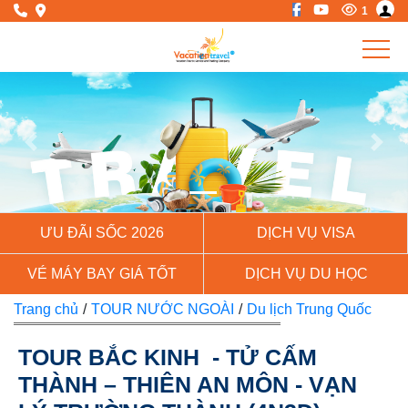
1
Previous
Next
ƯU ĐÃI SỐC 2026
DỊCH VỤ VISA
VÉ MÁY BAY GIÁ TỐT
DỊCH VỤ DU HỌC
Trang chủ
/
TOUR NƯỚC NGOÀI
/
Du lịch Trung Quốc
TOUR BẮC KINH - TỬ CẤM
THÀNH – THIÊN AN MÔN - VẠN