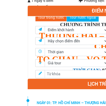
7 ngày 6 đêm
Phương tiện:
TÌM KIẾM
ĐIỂM 
Tour trong nước
Tour nước ngoài
CHƯƠNG TRÌNH T
THƯỢNG HẢI –
C
TÔ CHÂU – VÔ 
THỜI GIAN
:
0
LỊCH TR
Tìm kiếm
NGÀY 01: TP. HỒ CHÍ MINH – THƯỢNG HẢI 