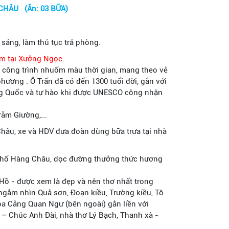
CHÂU (Ăn: 03 BỮA)
 sáng, làm thủ tục trả phòng.
m tại Xưởng Ngọc.
công trình nhuốm màu thời gian, mang theo vẻ
ương . Ô Trấn đã có đến 1300 tuổi đời, gắn với
ung Quốc và tự hào khi được UNESCO công nhận
ăm Giường,...
hâu, xe và HDV đưa đoàn dùng bữa trưa tại nhà
hố Hàng Châu, dọc đường thưởng thức hương
ồ - được xem là đẹp và nên thơ nhất trong
ngắm nhìn Quả sơn, Đoạn kiều, Trường kiều, Tô
a Cảng Quan Ngư (bên ngoài) gắn liền với
– Chúc Anh Đài, nhà thơ Lý Bạch, Thanh xà -