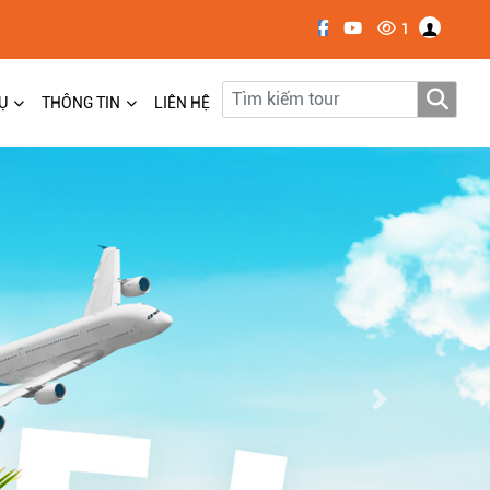
1
Ụ
THÔNG TIN
LIÊN HỆ
Next