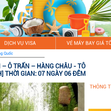
DỊCH VỤ VISA
VÉ MÁY BAY GIÁ T
ng Quốc
 – Ô TRẤN – HÀNG CHÂU - TÔ
] THỜI GIAN: 07 NGÀY 06 ĐÊM
THÔNG T