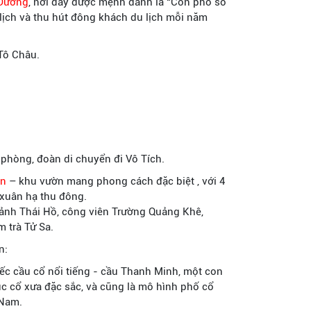
 Đường
, nơi đây được mệnh danh là “Con phố số
u lịch và thu hút đông khách du lịch mỗi năm
Tô Châu.
 phòng, đoàn di chuyển đi Vô Tích.
en
– khu vườn mang phong cách đặc biệt , với 4
xuân hạ thu đông.
ảnh Thái Hồ, công viên Trường Quảng Khê,
 trà Tử Sa.
n:
ếc cầu cổ nổi tiếng - cầu Thanh Minh, một con
úc cổ xưa đặc sắc, và cũng là mô hình phố cổ
 Nam.