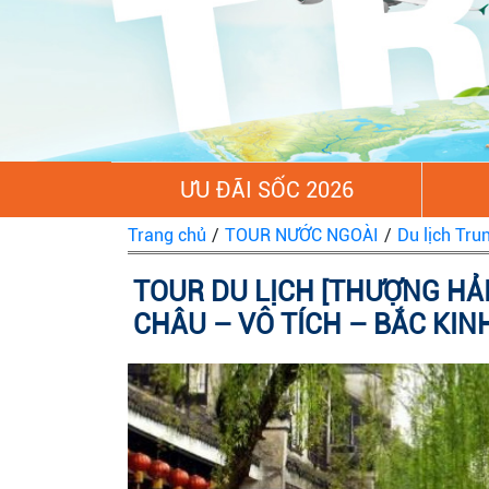
ƯU ĐÃI SỐC 2026
Trang chủ
/
TOUR NƯỚC NGOÀI
/
Du lịch Tru
TOUR DU LỊCH [THƯỢNG HẢI
CHÂU – VÔ TÍCH – BẮC KINH