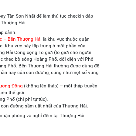
ay Tân Sơn Nhất để làm thủ tục checkin đáp
 Thượng Hải.
ập cảnh.
ốc – Bến Thượng Hải
là khu vực thuộc quận
c. Khu vực này tập trung ở một phần của
g Hải Công cộng Tô giới (tô giới cho người
dọc theo bờ sông Hoàng Phố, đối diện với Phố
àng Phố. Bến Thượng Hải thường được dùng để
 phần này của con đường, cũng như một số vùng
hương Đông
(không lên tháp) – một tháp truyền
rên thế giới.
g Phố (chi phí tự túc).
 con đường sầm uất nhất của Thượng Hải.
 nhận phòng và nghỉ đêm tại Thượng Hải.