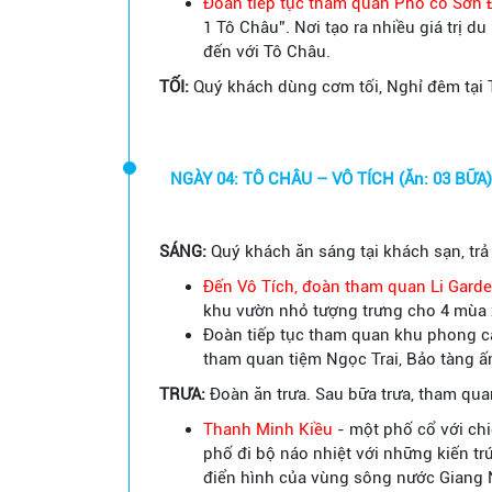
Đoàn tiếp tục tham quan Phố cổ Sơn
1 Tô Châu”. Nơi tạo ra nhiều giá trị d
đến với Tô Châu.
TỐI:
Quý khách dùng cơm tối, Nghỉ đêm tại 
NGÀY 04: TÔ CHÂU – VÔ TÍCH (Ăn: 03 BỮA)
SÁNG:
Quý khách ăn sáng tại khách sạn, trả
Đến Vô Tích, đoàn tham quan Li Gard
khu vườn nhỏ tượng trưng cho 4 mùa 
Đoàn tiếp tục tham quan khu phong c
tham quan tiệm Ngọc Trai, Bảo tàng ấm
TRƯA:
Đoàn ăn trưa. Sau bữa trưa, tham qua
Thanh Minh Kiều
- một phố cổ với chi
phố đi bộ náo nhiệt với những kiến tr
điển hình của vùng sông nước Giang