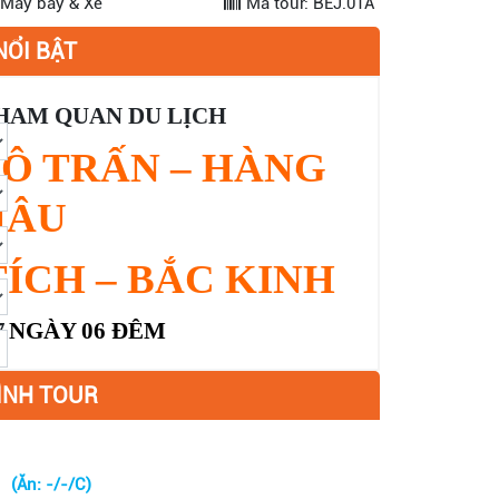
 Máy bay & Xe
Mã tour: BEJ.01A
NỔI BẬT
HAM QUAN DU LỊCH
 Ô TRẤN – HÀNG
HÂU
TÍCH – BẮC KINH
7
NGÀY 0
6
ĐÊM
ÌNH TOUR
(Ăn: -/-/C)