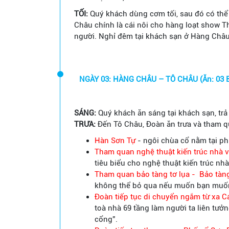
TỐI:
Quý khách dùng cơm tối, sau đó có th
Châu chính là cái nôi cho hàng loạt show Thi
người. Nghỉ đêm tại khách sạn ở Hàng Châ
NGÀY 03: HÀNG CHÂU – TÔ CHÂU (Ăn: 03 
SÁNG:
Quý khách ăn sáng tại khách sạn, tr
TRƯA:
Đến Tô Châu, Đoàn ăn trưa và tham q
Hàn Sơn Tự
- ngôi chùa cổ nằm tại ph
Tham quan nghệ thuật kiến trúc nhà
tiêu biểu cho nghệ thuật kiến trúc nh
Tham quan bảo tàng tơ lụa - Bảo tàn
không thể bỏ qua nếu muốn bạn muốn 
Đoàn tiếp tục di chuyển ngắm từ xa
toà nhà 69 tầng làm người ta liên tưở
cổng”.