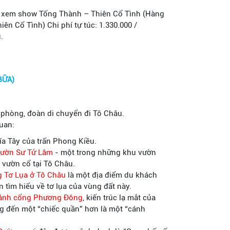
ể xem show Tống Thành – Thiên Cổ Tình (Hàng
ên Cổ Tình) Chi phí tự túc: 1.330.000 /
u.
BỮA)
ả phòng, đoàn di chuyển đi Tô Châu.
uan:
ía Tây của trấn Phong Kiều.
 vườn Sư Tử Lâm
- một trong những khu vườn
à vườn cổ tại Tô Châu.
g Tơ Lụa ở Tô Châu
là một địa điểm du khách
tìm hiểu về tơ lụa của vùng đất này.
 Cánh cổng Phương Đông
, kiến trúc lạ mắt của
ng đến một “chiếc quần” hơn là một “cánh