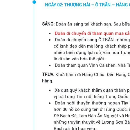
NGÀY 02: THƯỢNG HẢI – Ô TRẤN – HÀNG 
SÁNG:
Đoàn ăn sáng tại khách sạn. Sau bữa
Đoàn di chuyển đi tham quan mua sắ
Đoàn di chuyển sang Ô TRẤN- những 
cổ kính đẹp đến mê lòng khách thập ph
nhiều biến động lịch sử, văn hóa Tr
là di sản văn hóa thế giới.
Đoàn tham quan Vịnh Caishen, Nhà Tr
TRƯA:
Khởi hành đi Hàng Châu. Đến Hàng C
hàng.
Xe đưa quý khách thăm quan thành p
vị trà Long Tĩnh nổi tiếng Trung Quốc.
Đoàn ngồi thuyền thưởng ngoạn Tây H
hơn 36 hồ có cùng tên ở Trung Quốc, 
Đê Bạch Đê, Tam Đàn Ấn Nguyệt và Ho
những truyền thuyết về Lương Sơn Bá 
Bạch xà, trà hoa viên.