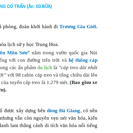
G CỔ TRẤN (Ăn: 03 BỮA)
ả
phòng
,
đoàn khởi hành đi
Trương Gia Giới
.
hóa lịch sử y học Trung Hoa.
iên Môn Sơn”
nằm trong vườn quốc gia Núi
ếng với con đường trên trời và
hệ thống cáp
rong các ấn phẩm
du lịch
là
"cáp treo dài nhất
iới”
với 98 cabin cáp treo và tổng chiều dài lên
n của tuyến cáp treo là 1.279 mét.
(Bao gồm xe
ên).
 cổ được xây dựng bên
dòng Đà Giang
, có nền
 nhưng vẫn còn nguyên vẹn nét văn hóa, kiến
danh lam thắng cảnh di tích văn hóa nổi tiếng