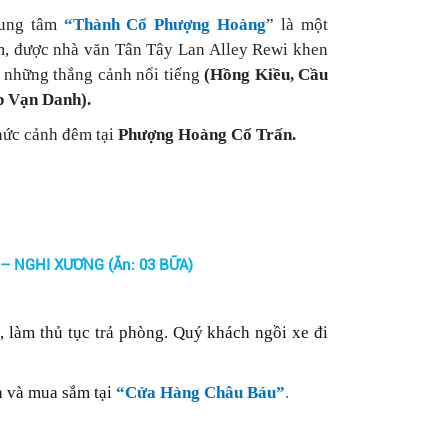
rung tâm
“Thành Cổ Phượng Hoàng
” là một
m, được nhà văn Tân Tây Lan Alley Rewi khen
i những thắng cảnh nổi tiếng
(Hồng Kiều, Cầu
p Vạn Danh).
hức cảnh đêm tại
Phượng Hoàng Cổ Trấn.
 NGHI XƯƠNG (Ăn: 03 BỮA)
 làm thủ tục trả phòng. Quý khách ngồi xe đi
n và mua sắm tại
“Cửa Hàng Châu Báu”
.