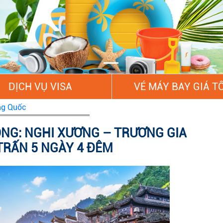
DỊCH VỤ VISA
VÉ MÁY BAY GIÁ T
ng Quốc
NG: NGHI XƯƠNG – TRƯƠNG GIA
TRẤN 5 NGÀY 4 ĐÊM