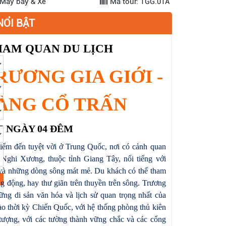
 Máy bay & Xe
Mã tour: TGG.01A
NỔI BẬT
HAM QUAN DU LỊCH
RƯƠNG GIA GIỚI -
ÀNG CỔ TRẤN
5 NGÀY 04 ĐÊM
ểm đến tuyệt vời ở Trung Quốc, nơi có cảnh quan
 Nghi Xương, thuộc tỉnh Giang Tây, nổi tiếng với
 và những dòng sông mát mẻ. Du khách có thể tham
g động, hay thư giãn trên thuyền trên sông. Trương
hững di sản văn hóa và lịch sử quan trọng nhất của
 thời kỳ Chiến Quốc, với hệ thống phòng thủ kiên
 tượng, với các tường thành vững chắc và các cổng