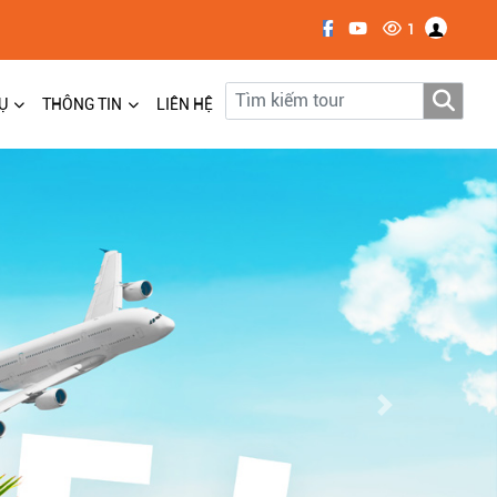
1
Ụ
THÔNG TIN
LIÊN HỆ
Next