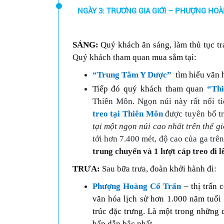
NGÀY 3: TRƯƠNG GIA GIỚI – PHƯỢNG HOÀN
SÁNG:
Quý khách
ăn
sáng, làm
thủ
tục
tr
Quý khách tham quan
mua sắm tại:
“Trung Tâm Y Dược”
tìm hiểu văn 
Tiếp đó
quý khách tham quan
“Th
Thiên Môn. Ngọn núi này rất nổi ti
treo tại Thiên Môn
được tuyên bố t
tại một ngọn núi cao nhất trên thế g
tới hơn 7.400 mét, độ cao của ga trê
trung chuyển và 1 lượt cáp treo đi l
TRƯA:
Sau bữa trưa,
đoàn
khởi hành
đi:
Phượng Hoàng Cổ Trấn
– thị trấn
văn hóa lịch sử hơn 1.000 năm tuổi
trúc đặc trưng. Là một trong những 
hấp dẫn bậc nhất
.