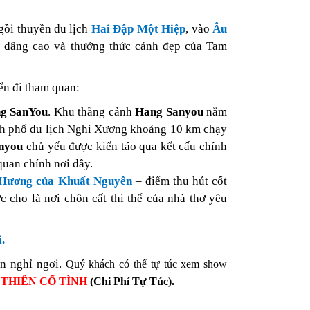
gồi thuyền
du lịch
Hai Đập Một Hiệp
, vào
Âu
ều dâng cao và thưởng thức cảnh đẹp của Tam
ển đi tham quan:
g SanYou
. Khu thắng cảnh
Hang Sanyou
nằm
nh phố du lịch Nghi Xương khoảng 10 km chạy
nyou
chủ yếu được kiến táo qua kết cấu chính
quan chính nơi đây.
Hương của Khuất Nguyên
– điểm thu hút cốt
ợc cho là nơi chôn cất thi thể của nhà thơ yêu
.
ạn nghỉ ngơi.
Quý khách có thể tự túc xem show
c
THIÊN CỔ TÌNH
(Chi Phí Tự Túc).