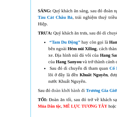
SÁNG:
Quý khách ă
n sáng,
sau đó
đoàn n
Tàu Cát Châu Bá
, trải nghiệm thuỷ tri
Hiệp.
TRƯA:
Quý khách ăn trưa, sau đó di chuy
“Tam Du Động”
hay còn gọi là
Han
bên ngoài
Hẻm núi Xiling
, cách thà
xe. Địa hình núi đá vôi của
Hang Sa
của
Hang Sanyou
và trở thành cảnh 
S
au đó di chuyển đi tham quan
Cố 
lõi ở đây là đền
Khuất Nguyên
, đư
nước Khuất Nguyên.
Sau đó
đoàn khởi hành đi
Trương Gia Giới
TỐI:
Đoàn ăn tối, sau đó trở về khách s
Múa Dân tộc
,
MÊ LỰC TƯƠNG TÂY
hoặ