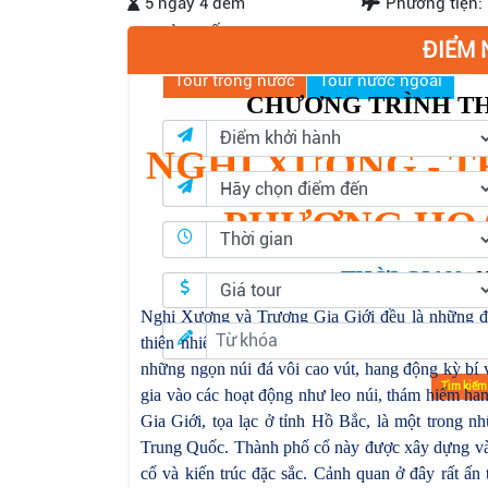
5 ngày 4 đêm
Phương tiện:
TÌM KIẾM
ĐIỂM 
Tour trong nước
Tour nước ngoài
CHƯƠNG TRÌNH T
NGHI XƯƠNG - T
PHƯỢNG HO
THỜI GIAN:
0
Nghi Xương và Trương Gia Giới đều là những đi
thiên nhiên hùng vĩ và di sản văn hóa độc đáo.
những ngọn núi đá vôi cao vút, hang động kỳ bí
Tìm kiếm
gia vào các hoạt động như leo núi, thám hiểm han
Gia Giới, tọa lạc ở tỉnh Hồ Bắc, là một trong n
Trung Quốc. Thành phố cổ này được xây dựng vào
cố và kiến trúc đặc sắc. Cảnh quan ở đây rất ấn