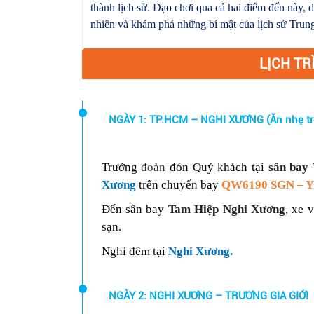
thành lịch sử. Dạo chơi qua cả hai điểm đến này, 
nhiên và khám phá những bí mật của lịch sử Trun
LỊCH TR
NGÀY 1: TP.HCM – NGHI XƯƠNG (Ăn nhẹ tr
Trưởng
đoàn
đón Quý khách tại
sân bay
Xương
trên chuyến bay
QW6190 SGN – 
Đến sân bay
Tam Hiệp Nghi Xương
,
xe 
sạn.
Nghỉ đêm tại
Nghi Xương
.
NGÀY 2: NGHI XƯƠNG – TRƯƠNG GIA GIỚI (