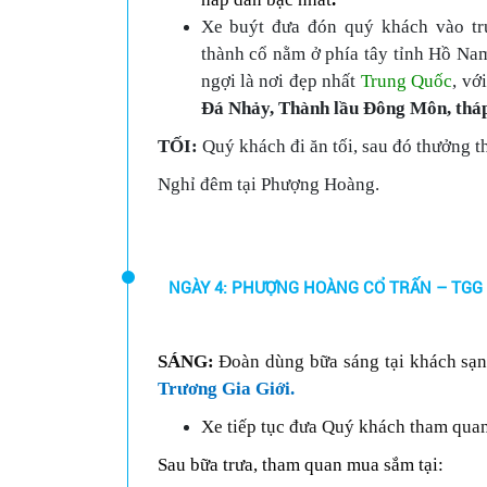
Xe buýt đưa đón quý khách vào t
thành cổ nằm ở phía tây tỉnh Hồ Na
ngợi là nơi đẹp nhất
Trung Quốc
, vớ
Đá Nhảy, Thành lầu Đông Môn, thá
TỐI:
Quý khách đi ăn tối, sau đó thưởng t
Nghỉ đêm tại Phượng Hoàng.
NGÀY 4: PHƯỢNG HOÀNG CỔ TRẤN – TGG –
SÁNG:
Đoàn dùng bữa sáng tại khách sạn,
Trương Gia Giới.
Xe tiếp tục đưa Quý khách tham qua
Sau bữa trưa, tham quan mua sắm tại: